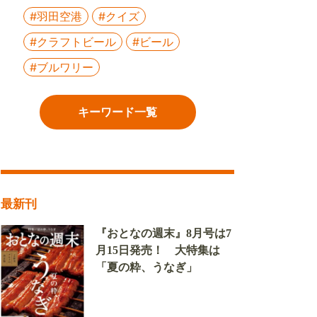
#羽田空港
#クイズ
#クラフトビール
#ビール
#ブルワリー
キーワード一覧
最新刊
『おとなの週末』8月号は7
月15日発売！ 大特集は
「夏の粋、うなぎ」