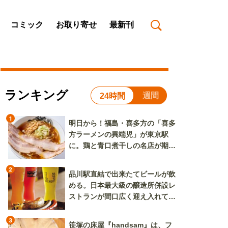
コミック
お取り寄せ
最新刊
ランキング
週間
24時間
1
明日から！福島・喜多方の「喜多
方ラーメンの異端児」が東京駅
に。鶏と青口煮干しの名店が期間
限定で登場
2
品川駅直結で出来たてビールが飲
める。日本最大級の醸造所併設レ
ストランが間口広く迎え入れてく
れる
3
笹塚の床屋『handsam』は、フ