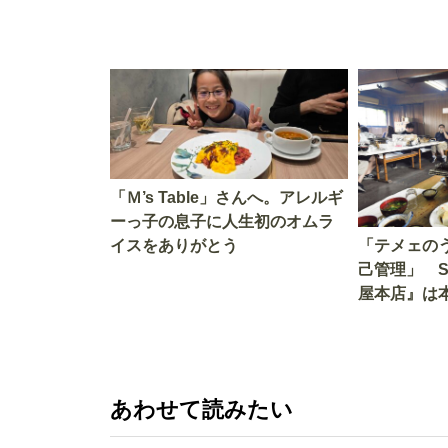
「Ｍ’s Table」さんへ。アレルギ
ーっ子の息子に人生初のオムラ
イスをありがとう
「テメェの
己管理」 
屋本店』は
か!? いざ
あわせて読みたい