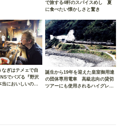
で旅する4軒のスパイスめし 夏
に食べたい懐かしさと驚き
うなぎはテメェで自
誕生から19年を迎えた皇室御用達
SNSでバズる『野沢
の団体専用電車 高級志向の貸切
本当においしいの
ツアーにも使用されるハイグレー
実食調査
ド電車とは