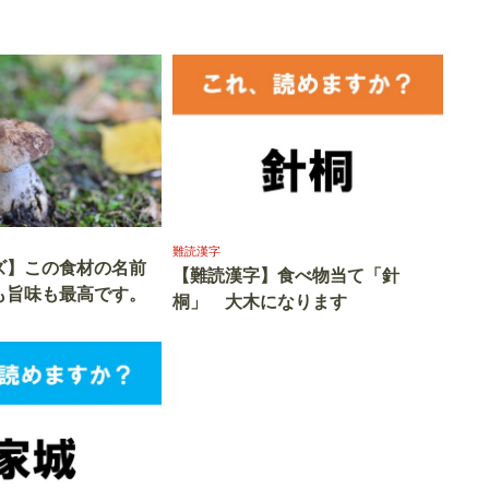
難読漢字
ズ】この食材の名前
【難読漢字】食べ物当て「針
も旨味も最高です。
桐」 大木になります