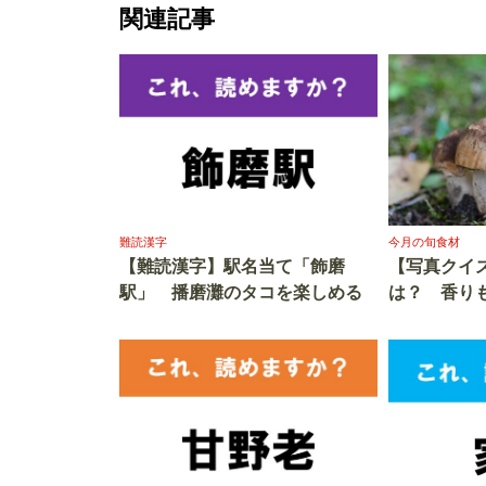
関連記事
難読漢字
今月の旬食材
【難読漢字】駅名当て「飾磨
【写真クイ
駅」 播磨灘のタコを楽しめる
は？ 香り