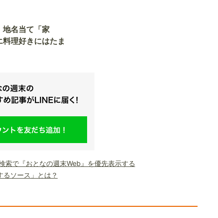
】地名当て「家
エ料理好きにはたま
le検索で『おとなの週末Web』を優先表示する
するソース」とは？