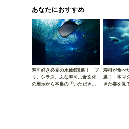
あなたにおすすめ
寿司好き必見の水族館6選！ ブ
寿司が食べ
リ、シラス、ふな寿司…食文化
選！ 本マ
の展示から本当の「いただきま
きた姿を見
す」を知る
を考える