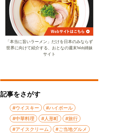
「本当に旨いラーメン」だけを日本のみならず
世界に向けて紹介する、おとなの週末Web姉妹
サイト
記事をさがす
#ウイスキー
#ハイボール
#中華料理
#人形町
#旅行
#アイスクリーム
#ご当地グルメ