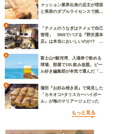
ァッション業界出身の店主が理容
と美容のダブルライセンスで挑む
新しいカルチャー発信基地
4
「テメェのうなぎはテメェで自己
管理」 SNSでバズる『野沢屋本
店』は本当においしいのか!? い
ざ実食調査
5
富士山×駿河湾、入場券で飲める
球場、部屋で10L飲み放題。ビー
ル好き編集部が本気で選んだ「ビ
ール旅」
6
蒲田『お好み焼き辰』で発見した
「カキオコ×タリスカーハイボー
ル」が海のマリアージュだった
もっと見る