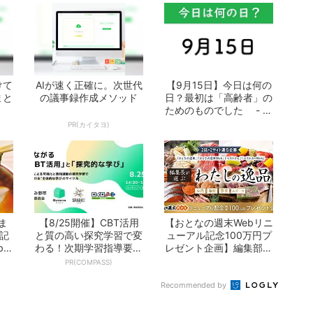
けて
AIが速く正確に。次世代
【9月15日】今日は何の
まと
の議事録作成メソッド
日？最初は「高齢者」の
ためのものでした - お
となの週...
PR(カイタヨ)
ま
【8/25開催】CBT活用
【おとなの週末Webリニ
の記
と質の高い探究学習で変
ューアル記念100万円プ
b」
わる！次期学習指導要領
レゼント企画】編集部が
を見据えた...
選ぶ「わた...
PR(COMPASS)
Recommended by