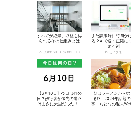
すべてが絶景、収益も得
まだ議事録に時間か
られるその仕組みとは
る？AIで速く正確に
める術
PR(COCO VILLA on GOETHE)
PR(カイタヨ)
【6月10日】今日は何の
朝はラーメンから始
日？歩行者が優先の道路
る!? 2024年話題
はまさに天国だった！ -
事「おとなの週末We
おとなの...
10選 -...