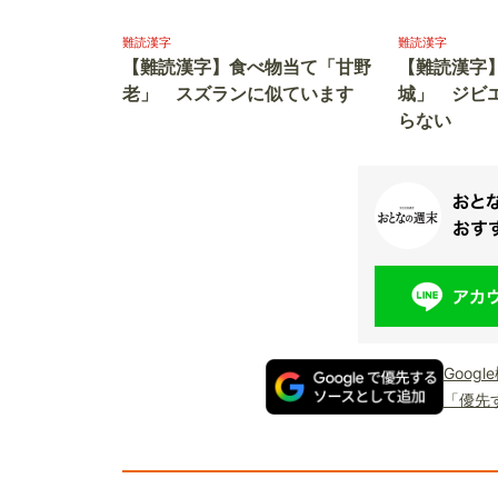
難読漢字
難読漢字
【難読漢字】食べ物当て「甘野
【難読漢字
老」 スズランに似ています
城」 ジビ
らない
Goog
「優先