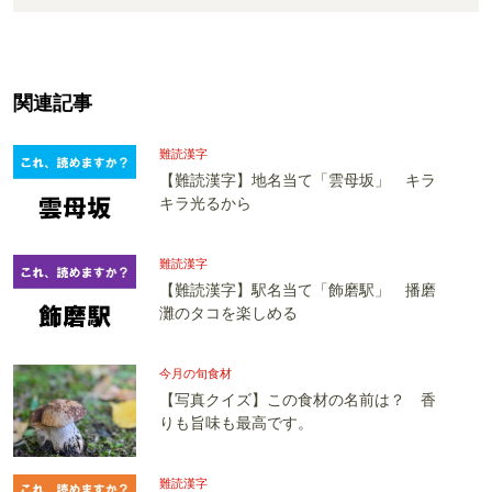
関連記事
難読漢字
【難読漢字】地名当て「雲母坂」 キラ
キラ光るから
難読漢字
【難読漢字】駅名当て「飾磨駅」 播磨
灘のタコを楽しめる
今月の旬食材
【写真クイズ】この食材の名前は？ 香
りも旨味も最高です。
難読漢字