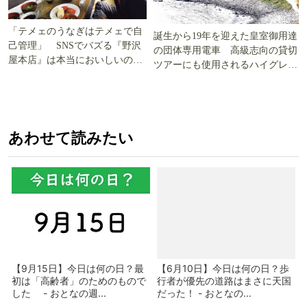
「テメェのうなぎはテメェで自
誕生から19年を迎えた皇室御用達
己管理」 SNSでバズる『野沢
の団体専用電車 高級志向の貸切
屋本店』は本当においしいの
ツアーにも使用されるハイグレー
か!? いざ実食調査
ド電車とは
あわせて読みたい
【9月15日】今日は何の日？最
【6月10日】今日は何の日？歩
初は「高齢者」のためのもので
行者が優先の道路はまさに天国
した - おとなの週...
だった！ - おとなの...