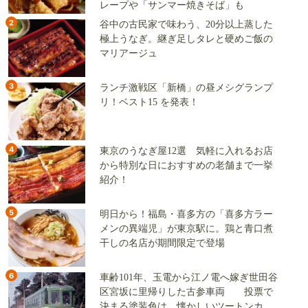
レープや「サンマー焼きそば」も
2
谷中の古民家で味わう、20分以上蒸した
極上うなぎ。継ぎ足しタレと硬めご飯の
マリアージュ
3
ランチ激戦区「新橋」の昼メシグランプ
リ！ベスト15 を発表！
4
東京のうなぎ屋12選 気軽に入れるお店
から特別な日におすすめの老舗まで一挙
紹介！
5
明日から！福島・喜多方の「喜多方ラー
メンの異端児」が東京駅に。鶏と青口煮
干しの名店が期間限定で登場
6
車齢101年、玉電から江ノ電へ嫁ぎ世田谷
区宮坂に里帰りした古参車両 投票で
決まる塗装色は、懐かしいツートンカラ