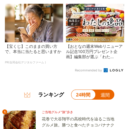
【宝くじ】このままの買い方
【おとなの週末Webリニューア
で、本当に当たると思いますか
ル記念100万円プレゼント企
画】編集部が選ぶ「わた...
PR(合同会社デジタルファーム )
Recommended by
ランキング
24時間
週間
1
ご当地グルメ“旅”歩き
花巻で大谷翔平の高校時代を辿るご当地
グルメ旅。勝つと食べたチョコバナナク