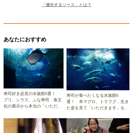
「優先するソース」とは？
あなたにおすすめ
寿司好き必見の水族館6選！
寿司が食べたくなる水族館6
ブリ、シラス、ふな寿司…食文
選！ 本マグロ、トラフグ…生き
化の展示から本当の「いただき
た姿を見て「いただきます」を考
ます」を知る
える