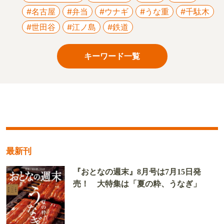
#名古屋
#弁当
#ウナギ
#うな重
#千駄木
#世田谷
#江ノ島
#鉄道
キーワード一覧
最新刊
『おとなの週末』8月号は7月15日発
売！ 大特集は「夏の粋、うなぎ」