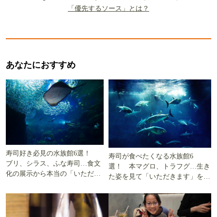
「優先するソース」とは？
あなたにおすすめ
寿司好き必見の水族館6選！
寿司が食べたくなる水族館6
ブリ、シラス、ふな寿司…食文
選！ 本マグロ、トラフグ…生き
化の展示から本当の「いただき
た姿を見て「いただきます」を考
ます」を知る
える