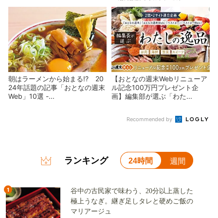
朝はラーメンから始まる!? 20
【おとなの週末Webリニューア
24年話題の記事「おとなの週末
ル記念100万円プレゼント企
Web」10選 -...
画】編集部が選ぶ「わた...
Recommended by
ランキング
24時間
週間
1
谷中の古民家で味わう、20分以上蒸した
極上うなぎ。継ぎ足しタレと硬めご飯の
マリアージュ