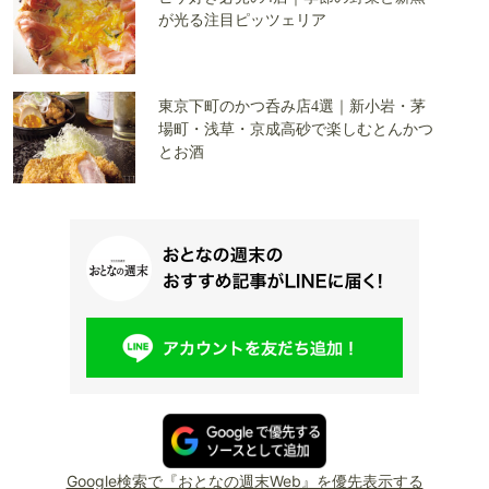
が光る注目ピッツェリア
東京下町のかつ呑み店4選｜新小岩・茅
場町・浅草・京成高砂で楽しむとんかつ
とお酒
Google検索で『おとなの週末Web』を優先表示する