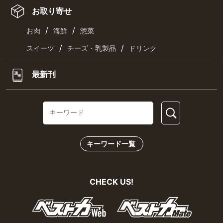
お取り寄せ
/
/
お肉
海鮮
惣菜
/
/
スイーツ
チーズ・乳製品
ドリンク
最新刊
キーワード一覧
CHECK US!