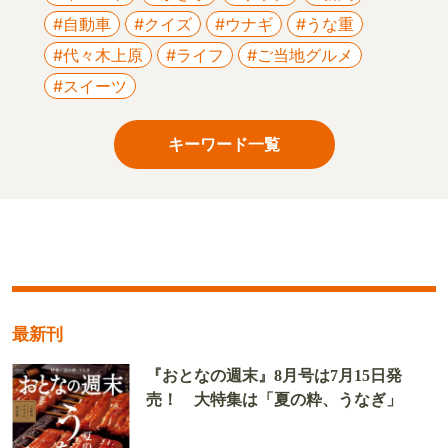
#自動車
#クイズ
#ウナギ
#うな重
#代々木上原
#ライフ
#ご当地グルメ
#スイーツ
キーワード一覧
最新刊
『おとなの週末』8月号は7月15日発
売！ 大特集は「夏の粋、うなぎ」