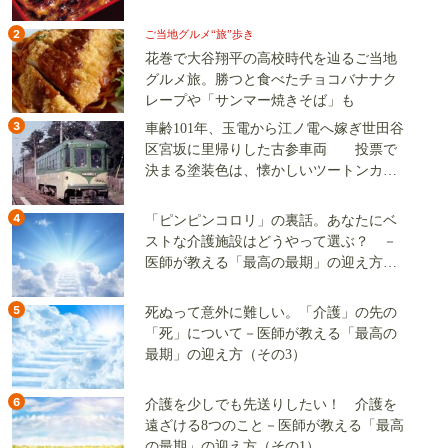
2
ご当地グルメ“旅”歩き
花巻で大谷翔平の高校時代を辿るご当地
グルメ旅。勝つと食べたチョコバナナク
レープや「サンマー焼きそば」も
3
車齢101年、玉電から江ノ電へ嫁ぎ世田谷
区宮坂に里帰りした古参車両 投票で
決まる塗装色は、懐かしいツートンカラ
ーか、グリーン単色か
4
「ピンピンコロリ」の裏話。あなたにベ
ストな介護施設はどうやって選ぶ？ －
医師が教える「最高の最期」の迎え方
（その2）
5
死ぬって意外に難しい。「介護」の先の
「死」について－医師が教える「最高の
最期」の迎え方（その3）
6
介護を少しでも先送りしたい！ 介護を
遠ざける8つのこと－医師が教える「最高
の最期」の迎え方（その1）