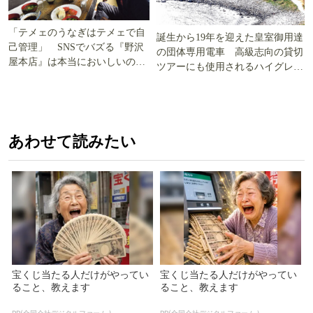
「テメェのうなぎはテメェで自
誕生から19年を迎えた皇室御用達
己管理」 SNSでバズる『野沢
の団体専用電車 高級志向の貸切
屋本店』は本当においしいの
ツアーにも使用されるハイグレー
か!? いざ実食調査
ド電車とは
あわせて読みたい
宝くじ当たる人だけがやってい
宝くじ当たる人だけがやってい
ること、教えます
ること、教えます