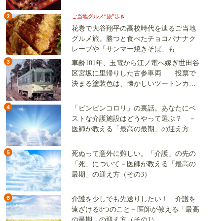
2
ご当地グルメ“旅”歩き
花巻で大谷翔平の高校時代を辿るご当地
グルメ旅。勝つと食べたチョコバナナク
レープや「サンマー焼きそば」も
3
車齢101年、玉電から江ノ電へ嫁ぎ世田谷
区宮坂に里帰りした古参車両 投票で
決まる塗装色は、懐かしいツートンカラ
ーか、グリーン単色か
4
「ピンピンコロリ」の裏話。あなたにベ
ストな介護施設はどうやって選ぶ？ －
医師が教える「最高の最期」の迎え方
（その2）
5
死ぬって意外に難しい。「介護」の先の
「死」について－医師が教える「最高の
最期」の迎え方（その3）
6
介護を少しでも先送りしたい！ 介護を
遠ざける8つのこと－医師が教える「最高
の最期」の迎え方（その1）