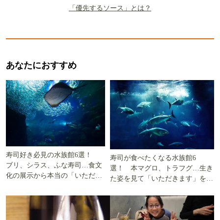
「優先するソース」とは？
あなたにおすすめ
寿司好き必見の水族館6選！
寿司が食べたくなる水族館6
ブリ、シラス、ふな寿司…食文
選！ 本マグロ、トラフグ…生き
化の展示から本当の「いただき
た姿を見て「いただきます」を考
ます」を知る
える