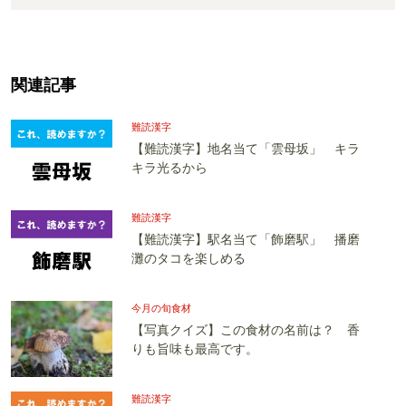
関連記事
難読漢字
【難読漢字】地名当て「雲母坂」 キラ
キラ光るから
難読漢字
【難読漢字】駅名当て「飾磨駅」 播磨
灘のタコを楽しめる
今月の旬食材
【写真クイズ】この食材の名前は？ 香
りも旨味も最高です。
難読漢字