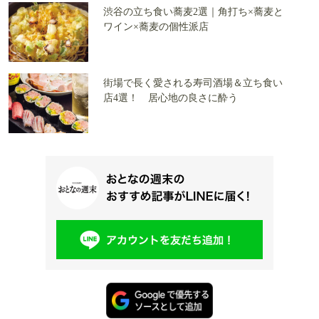
渋谷の立ち食い蕎麦2選｜角打ち×蕎麦と
ワイン×蕎麦の個性派店
街場で長く愛される寿司酒場＆立ち食い
店4選！ 居心地の良さに酔う