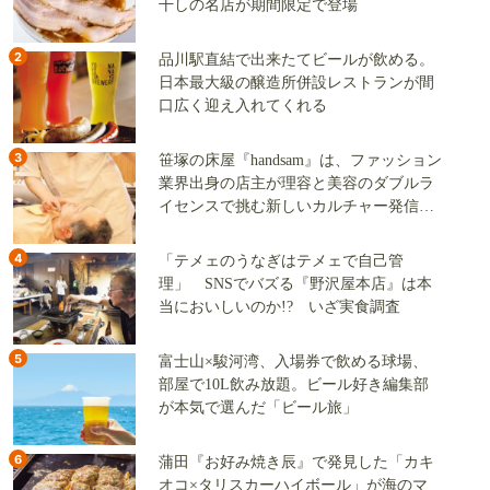
干しの名店が期間限定で登場
2
品川駅直結で出来たてビールが飲める。
日本最大級の醸造所併設レストランが間
口広く迎え入れてくれる
3
笹塚の床屋『handsam』は、ファッション
業界出身の店主が理容と美容のダブルラ
イセンスで挑む新しいカルチャー発信基
地
4
「テメェのうなぎはテメェで自己管
理」 SNSでバズる『野沢屋本店』は本
当においしいのか!? いざ実食調査
5
富士山×駿河湾、入場券で飲める球場、
部屋で10L飲み放題。ビール好き編集部
が本気で選んだ「ビール旅」
6
蒲田『お好み焼き辰』で発見した「カキ
オコ×タリスカーハイボール」が海のマ