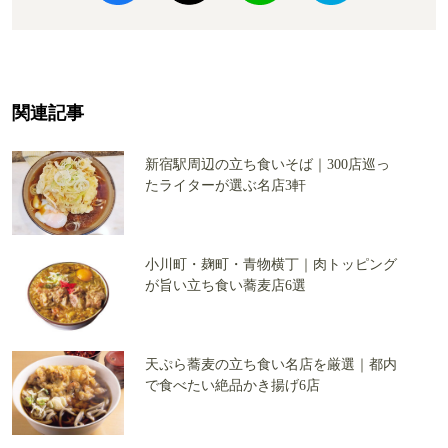
関連記事
新宿駅周辺の立ち食いそば｜300店巡っ
たライターが選ぶ名店3軒
小川町・麹町・青物横丁｜肉トッピング
が旨い立ち食い蕎麦店6選
天ぷら蕎麦の立ち食い名店を厳選｜都内
で食べたい絶品かき揚げ6店