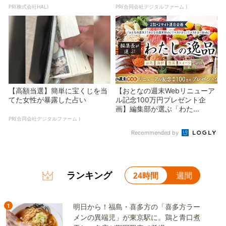
PR(株式会社HAL)
PR(合同会社デジタルファーム )
【高額当選】簡単に宝くじを当
【おとなの週末Webリニューア
てた女性が暴露した占い
ル記念100万円プレゼント企
画】編集部が選ぶ「わた...
PR(合同会社デジタルファーム )
Recommended by
ランキング
24時間
週間
1
明日から！福島・喜多方の「喜多方ラー
メンの異端児」が東京駅に。鶏と青口煮