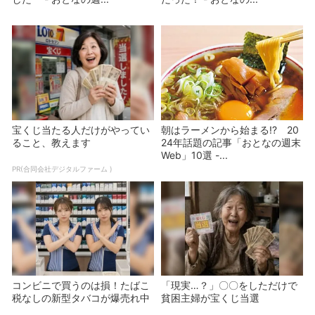
宝くじ当たる人だけがやってい
朝はラーメンから始まる!? 20
ること、教えます
24年話題の記事「おとなの週末
Web」10選 -...
PR(合同会社デジタルファーム )
コンビニで買うのは損！たばこ
「現実…？」〇〇をしただけで
税なしの新型タバコが爆売れ中
貧困主婦が宝くじ当選