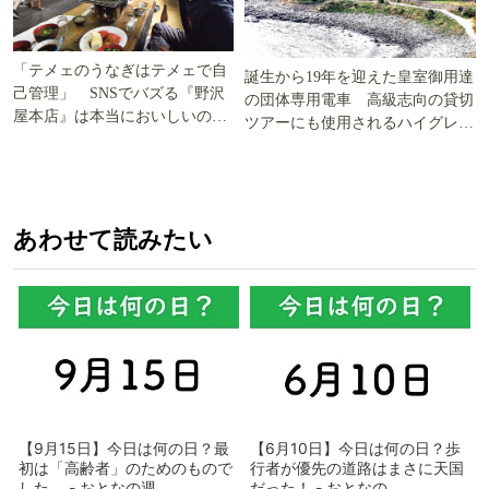
「テメェのうなぎはテメェで自
誕生から19年を迎えた皇室御用達
己管理」 SNSでバズる『野沢
の団体専用電車 高級志向の貸切
屋本店』は本当においしいの
ツアーにも使用されるハイグレー
か!? いざ実食調査
ド電車とは
あわせて読みたい
【9月15日】今日は何の日？最
【6月10日】今日は何の日？歩
初は「高齢者」のためのもので
行者が優先の道路はまさに天国
した - おとなの週...
だった！ - おとなの...