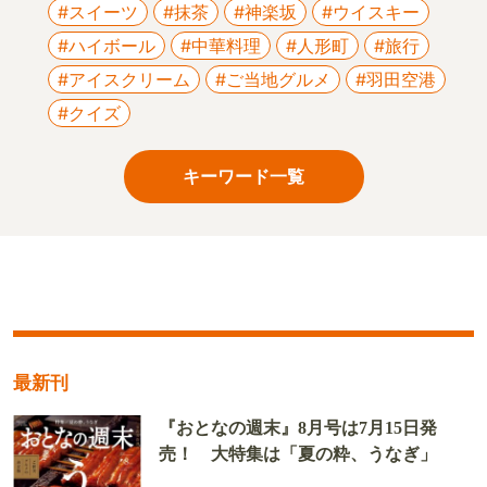
#スイーツ
#抹茶
#神楽坂
#ウイスキー
#ハイボール
#中華料理
#人形町
#旅行
#アイスクリーム
#ご当地グルメ
#羽田空港
#クイズ
キーワード一覧
最新刊
『おとなの週末』8月号は7月15日発
売！ 大特集は「夏の粋、うなぎ」