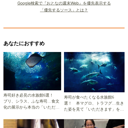
Google検索で『おとなの週末Web』を優先表示する
「優先するソース」とは？
あなたにおすすめ
寿司好き必見の水族館6選！
寿司が食べたくなる水族館6
ブリ、シラス、ふな寿司…食文
選！ 本マグロ、トラフグ…生き
化の展示から本当の「いただき
た姿を見て「いただきます」を考
ます」を知る
える