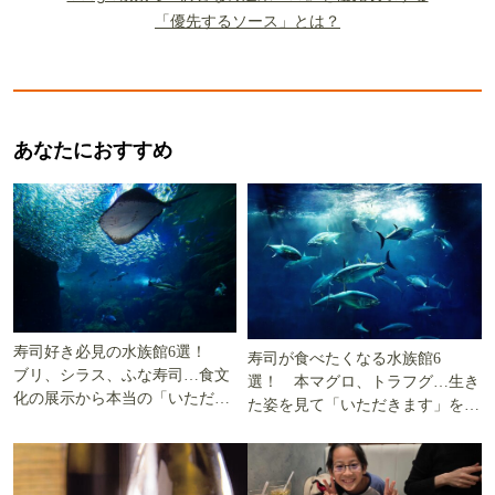
「優先するソース」とは？
あなたにおすすめ
寿司好き必見の水族館6選！
寿司が食べたくなる水族館6
ブリ、シラス、ふな寿司…食文
選！ 本マグロ、トラフグ…生き
化の展示から本当の「いただき
た姿を見て「いただきます」を考
ます」を知る
える