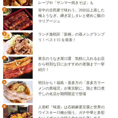
レープや「サンマー焼きそば」も
2
谷中の古民家で味わう、20分以上蒸した
極上うなぎ。継ぎ足しタレと硬めご飯の
マリアージュ
3
ランチ激戦区「新橋」の昼メシグランプ
リ！ベスト15 を発表！
4
東京のうなぎ屋12選 気軽に入れるお店
から特別な日におすすめの老舗まで一挙
紹介！
5
明日から！福島・喜多方の「喜多方ラー
メンの異端児」が東京駅に。鶏と青口煮
干しの名店が期間限定で登場
6
人形町『味源』は石鍋麻婆豆腐と世界の
ウイスキー15種が揃う。ガチ中華と多彩