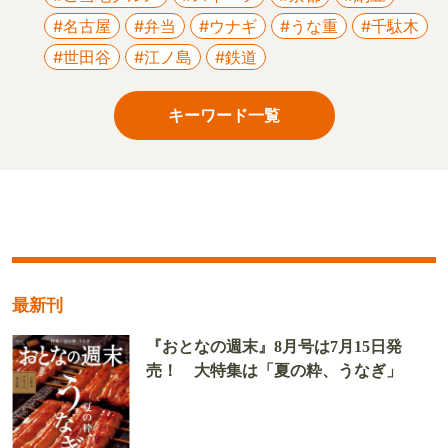
#名古屋
#弁当
#ウナギ
#うな重
#千駄木
#世田谷
#江ノ島
#鉄道
キーワード一覧
最新刊
『おとなの週末』8月号は7月15日発
売！ 大特集は「夏の粋、うなぎ」