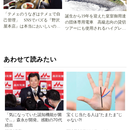
「テメェのうなぎはテメェで自
誕生から19年を迎えた皇室御用達
己管理」 SNSでバズる『野沢
の団体専用電車 高級志向の貸切
屋本店』は本当においしいの
ツアーにも使用されるハイグレー
か!? いざ実食調査
ド電車とは
あわせて読みたい
「気になっていた認知機能が菌
宝くじ当たる人は“たまたま”じ
で…」森永が開発。感動の70代
ゃない?!
続出