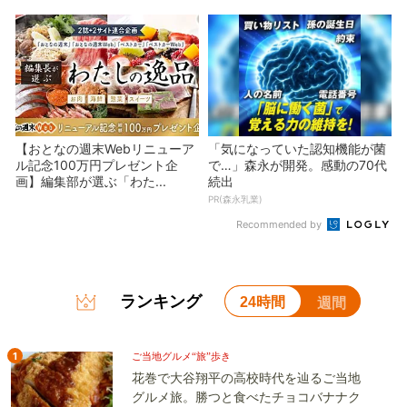
【おとなの週末Webリニューア
「気になっていた認知機能が菌
ル記念100万円プレゼント企
で…」森永が開発。感動の70代
画】編集部が選ぶ「わた...
続出
PR(森永乳業)
Recommended by
ランキング
24時間
週間
1
ご当地グルメ“旅”歩き
花巻で大谷翔平の高校時代を辿るご当地
グルメ旅。勝つと食べたチョコバナナク