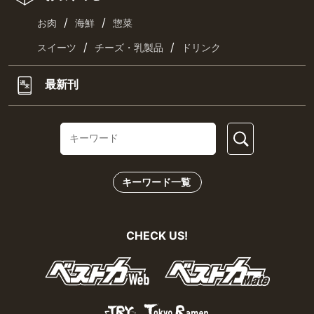
/
/
お肉
海鮮
惣菜
/
/
スイーツ
チーズ・乳製品
ドリンク
最新刊
キーワード一覧
CHECK US!