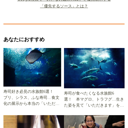
「優先するソース」とは？
あなたにおすすめ
寿司好き必見の水族館6選！
寿司が食べたくなる水族館6
ブリ、シラス、ふな寿司…食文
選！ 本マグロ、トラフグ…生き
化の展示から本当の「いただき
た姿を見て「いただきます」を考
ます」を知る
える