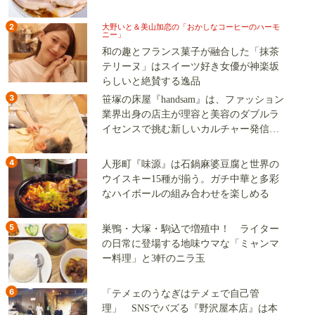
2
大野いと＆美山加恋の「おかしなコーヒーのハーモ
ニー」
和の趣とフランス菓子が融合した「抹茶
テリーヌ」はスイーツ好き女優が神楽坂
らしいと絶賛する逸品
3
笹塚の床屋『handsam』は、ファッション
業界出身の店主が理容と美容のダブルラ
イセンスで挑む新しいカルチャー発信基
地
4
人形町『味源』は石鍋麻婆豆腐と世界の
ウイスキー15種が揃う。ガチ中華と多彩
なハイボールの組み合わせを楽しめる
5
巣鴨・大塚・駒込で増殖中！ ライター
の日常に登場する地味ウマな「ミャンマ
ー料理」と3軒のニラ玉
6
「テメェのうなぎはテメェで自己管
理」 SNSでバズる『野沢屋本店』は本