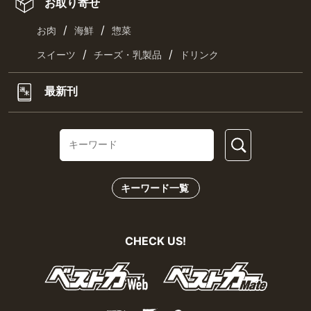
お取り寄せ
/
/
お肉
海鮮
惣菜
/
/
スイーツ
チーズ・乳製品
ドリンク
最新刊
キーワード一覧
CHECK US!