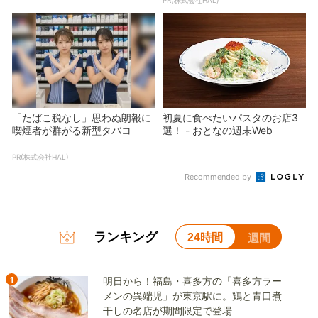
「たばこ税なし」思わぬ朗報に
初夏に食べたいパスタのお店3
喫煙者が群がる新型タバコ
選！ - おとなの週末Web
PR(株式会社HAL)
Recommended by
ランキング
24時間
週間
1
明日から！福島・喜多方の「喜多方ラー
メンの異端児」が東京駅に。鶏と青口煮
干しの名店が期間限定で登場