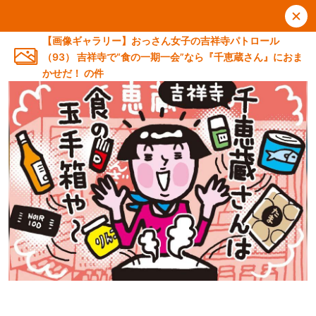
【画像ギャラリー】おっさん女子の吉祥寺パトロール
（93） 吉祥寺で“食の一期一会”なら『千恵蔵さん』におま
かせだ！ の件