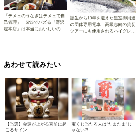
「テメェのうなぎはテメェで自
誕生から19年を迎えた皇室御用達
己管理」 SNSでバズる『野沢
の団体専用電車 高級志向の貸切
屋本店』は本当においしいの
ツアーにも使用されるハイグレー
か!? いざ実食調査
ド電車とは
あわせて読みたい
【当選】金運が上がる直前に起
宝くじ当たる人は“たまたま”じ
こるサイン
ゃない?!