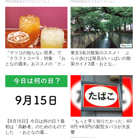
PR(合同会社デジタルファーム )
PR(合同会社デジタルファーム )
『マツコの知らない世界』で
東京3名川散策のススメ！ ぶ
「クラフトコーラ」特集 『お
らり歩けば発見がいっぱいの散
となの週末』おススメの「ク...
策ガイド3選 - おとな...
【9月15日】今日は何の日？最
「もっと早く知りたかった」60
初は「高齢者」のためのもので
0円→83円の新型タバコが大反
した - おとなの週...
響
PR(株式会社HAL)