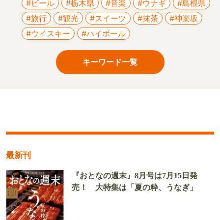
#ビール
#栃木県
#音楽
#ウナギ
#島根県
#旅行
#観光
#スイーツ
#抹茶
#神楽坂
#ウイスキー
#ハイボール
キーワード一覧
最新刊
『おとなの週末』8月号は7月15日発
売！ 大特集は「夏の粋、うなぎ」