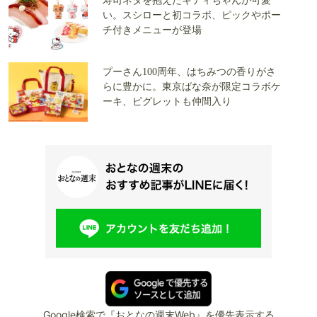
寿司ネタを抱えたキティちゃんが可愛
い。スシローと初コラボ、ピックやポー
チ付きメニューが登場
プーさん100周年、はちみつの香りがさ
らに豊かに。東京ばな奈が限定コラボケ
ーキ、ピグレットも仲間入り
Google検索で『おとなの週末Web』を優先表示する