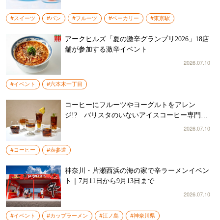
#スイーツ
#パン
#フルーツ
#ベーカリー
#東京駅
アークヒルズ「夏の激辛グランプリ2026」18店
舗が参加する激辛イベント
2026.07.10
#イベント
#六本木一丁目
コーヒーにフルーツやヨーグルトをアレン
ジ!? バリスタのいないアイスコーヒー専門店
が表参道に期間限定オープン
2026.07.10
#コーヒー
#表参道
神奈川・片瀬西浜の海の家で辛ラーメンイベン
ト｜7月11日から9月13日まで
2026.07.10
#イベント
#カップラーメン
#江ノ島
#神奈川県