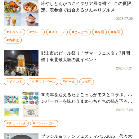
冷やしとんかつにイタリア風冷麺!? この夏限
定、表参道で出合えるひんやりグルメ
2026.07.29
#イベント
#カレー
#スイーツ
#とんかつ
#冷麺
#寿司
#表参道
郡山市のビール祭り「サマーフェスタ」7月開
催｜東北最大級の夏イベント
2026.07.21
#イベント
#クラフトビール
#ビール
#福島
30周年を迎えるたまごっちがモスとコラボ。ハ
ンバーガーを味わうまめっちたちの描き下ろし
イラストが可愛い
2026.07.20
#チェーン店
#ハンバーガー
ブラジル＆ラテンフェスティバル2026｜代々木