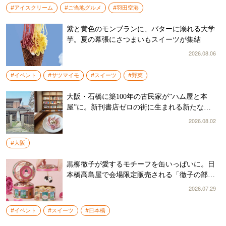
#アイスクリーム
#ご当地グルメ
#羽田空港
紫と黄色のモンブランに、バターに溺れる大学
芋。夏の幕張にさつまいもスイーツが集結
2026.08.06
#イベント
#サツマイモ
#スイーツ
#野菜
大阪・石橋に築100年の古民家が”ハム屋と本
屋”に。新刊書店ゼロの街に生まれる新たな居
場所
2026.08.02
#大阪
黒柳徹子が愛するモチーフを缶いっぱいに。日
本橋高島屋で会場限定販売される「徹子の部屋
缶」って知ってる？
2026.07.29
#イベント
#スイーツ
#日本橋