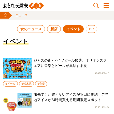
ニュース
食のニュース
新店
イベント
PR
イベント
ジャズの街×ドイツビール祭典。オリオンスク
エアに音楽とビールが集結する夏
2026.08.07
#ビール
#栃木県
#音楽
旅先でしか買えないアイスが羽田に集結 ご当
地アイスが24時間買える期間限定スポット
2026.08.06