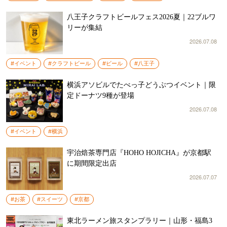
八王子クラフトビールフェス2026夏｜22ブルワ
リーが集結
2026.07.08
#イベント
#クラフトビール
#ビール
#八王子
横浜アソビルでたべっ子どうぶつイベント｜限
定ドーナツ9種が登場
2026.07.08
#イベント
#横浜
宇治焙茶専門店『HOHO HOJICHA』が京都駅
に期間限定出店
2026.07.07
#お茶
#スイーツ
#京都
東北ラーメン旅スタンプラリー｜山形・福島3