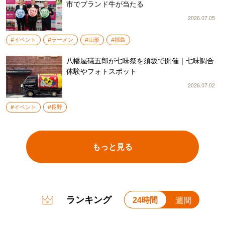
市でブランド牛が当たる
2026.07.05
#イベント
#ラーメン
#山形
#福島
八幡屋礒五郎が七味祭を須坂で開催｜七味調合
体験やフォトスポット
2026.07.02
#イベント
#長野
もっと見る
ランキング
24時間
週間