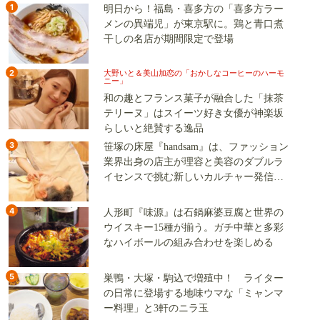
1
明日から！福島・喜多方の「喜多方ラー
メンの異端児」が東京駅に。鶏と青口煮
干しの名店が期間限定で登場
2
大野いと＆美山加恋の「おかしなコーヒーのハーモ
ニー」
和の趣とフランス菓子が融合した「抹茶
テリーヌ」はスイーツ好き女優が神楽坂
らしいと絶賛する逸品
3
笹塚の床屋『handsam』は、ファッション
業界出身の店主が理容と美容のダブルラ
イセンスで挑む新しいカルチャー発信基
地
4
人形町『味源』は石鍋麻婆豆腐と世界の
ウイスキー15種が揃う。ガチ中華と多彩
なハイボールの組み合わせを楽しめる
5
巣鴨・大塚・駒込で増殖中！ ライター
の日常に登場する地味ウマな「ミャンマ
ー料理」と3軒のニラ玉