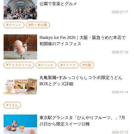
公園で音楽とグルメ
2026.07.17
#イベント
#代々木公園
Hankyu Ice Fes 2026｜大阪・阪急うめだ本店で
初開催のアイスフェス
2026.07.16
#アイスクリーム
#イベント
#スイーツ
#大阪
丸亀製麺×すみっコぐらしコラボ|限定うどん
BOXとグッズ詳細
2026.07.14
#うどん
東京駅グランスタ「ひんやりフルーツ。」7月
21日から限定スイーツ22種
2026.07.13