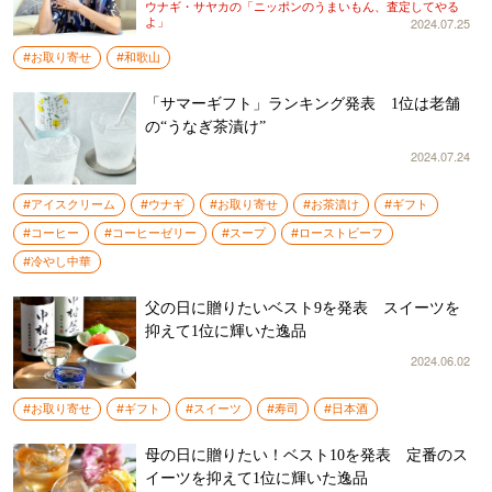
ヤカが査定
ウナギ・サヤカの「ニッポンのうまいもん、査定してやる
2024.07.25
よ」
#お取り寄せ
#和歌山
「サマーギフト」ランキング発表 1位は老舗
の“うなぎ茶漬け”
2024.07.24
#アイスクリーム
#ウナギ
#お取り寄せ
#お茶漬け
#ギフト
#コーヒー
#コーヒーゼリー
#スープ
#ローストビーフ
#冷やし中華
父の日に贈りたいベスト9を発表 スイーツを
抑えて1位に輝いた逸品
2024.06.02
#お取り寄せ
#ギフト
#スイーツ
#寿司
#日本酒
母の日に贈りたい！ベスト10を発表 定番のス
イーツを抑えて1位に輝いた逸品