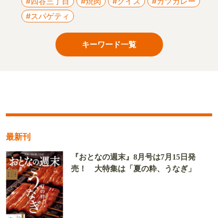
#四谷三丁目
#焼肉
#クイズ
#カツカレー
#スパゲティ
キーワード一覧
最新刊
『おとなの週末』8月号は7月15日発
売！ 大特集は「夏の粋、うなぎ」