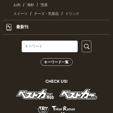
/
/
お肉
海鮮
惣菜
/
/
スイーツ
チーズ・乳製品
ドリンク
最新刊
キーワード一覧
CHECK US!