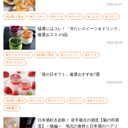
2024.04.27
#お取り寄せ
#クッキー
#ケーキ
#スープ
#パスタ
#プリン
猛暑にはコレ！「冷たいスイーツ＆ドリンク」
厳選おススメ6品
2023.08.05
#アイスクリーム
#お取り寄せ
#ジェラート
#チーズ
#ヨーグルト
「母の日ギフト」厳選おすすめ7選
2023.05.05
#お取り寄せ
#ケーキ
#スイーツ
#プリン
#ヨーグルト
#和菓子
日本酒好き必飲！ 岩手最古の酒造【菊の司酒
造】＜後編＞ 地元の食材と日本酒のペアリン