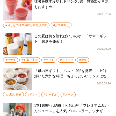
猛暑を癒す冷やしドリンク3選 無添加かき氷
もおすすめ
2025.07.26
#おとなの週末お取り寄せ倶楽部
#お取り寄せ
この夏は何を贈ればいいのか、「サマーギフ
ト」10選を発表！
2025.06.29
#ウナギ
#お取り寄せ
#ギフト
#スイーツ
#惣菜
「母の日ギフト」ベスト10品を発表！ 1位に
輝いた意外な料理、ちょっといいランチになり
そう
2025.04.26
#お取り寄せ
#ギフト
#シードル
#スープ
1本1100円も納得！和歌山発「プレミアムみか
んジュース」を人気プロレスラー、ウナギ・サ