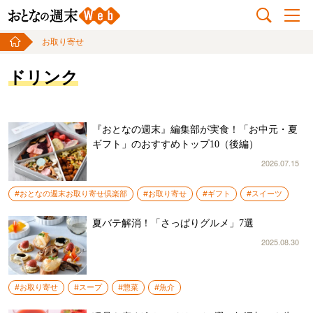
お取り寄せ
ドリンク
『おとなの週末』編集部が実食！「お中元・夏
ギフト」のおすすめトップ10（後編）
2026.07.15
#おとなの週末お取り寄せ倶楽部
#お取り寄せ
#ギフト
#スイーツ
夏バテ解消！「さっぱりグルメ」7選
2025.08.30
#お取り寄せ
#スープ
#惣菜
#魚介