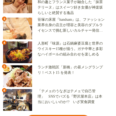
和の趣とフランス菓子が融合した「抹茶
テリーヌ」はスイーツ好き女優が神楽坂
らしいと絶賛する逸品
3
笹塚の床屋『handsam』は、ファッション
業界出身の店主が理容と美容のダブルラ
イセンスで挑む新しいカルチャー発信基
地
4
人形町『味源』は石鍋麻婆豆腐と世界の
ウイスキー15種が揃う。ガチ中華と多彩
なハイボールの組み合わせを楽しめる
5
ランチ激戦区「新橋」の昼メシグランプ
リ！ベスト15 を発表！
6
「テメェのうなぎはテメェで自己管
理」 SNSでバズる『野沢屋本店』は本
当においしいのか!? いざ実食調査