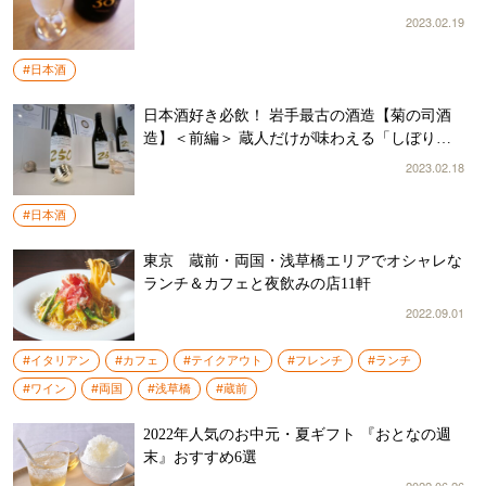
グに幸せのため息！
2023.02.19
#日本酒
日本酒好き必飲！ 岩手最古の酒造【菊の司酒
造】＜前編＞ 蔵人だけが味わえる「しぼりた
て純米生原酒」を世界へ！
2023.02.18
#日本酒
東京 蔵前・両国・浅草橋エリアでオシャレな
ランチ＆カフェと夜飲みの店11軒
2022.09.01
#イタリアン
#カフェ
#テイクアウト
#フレンチ
#ランチ
#ワイン
#両国
#浅草橋
#蔵前
2022年人気のお中元・夏ギフト 『おとなの週
末』おすすめ6選