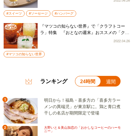
2022.06.26
#スイーツ
#ソーセージ
#ハンバーグ
『マツコの知らない世界』で「クラフトコー
ラ」特集 『おとなの週末』おススメの「クラ
フトコーラ」をご紹介！
2022.04.26
#マツコの知らない世界
ランキング
24時間
週間
1
明日から！福島・喜多方の「喜多方ラー
メンの異端児」が東京駅に。鶏と青口煮
干しの名店が期間限定で登場
2
大野いと＆美山加恋の「おかしなコーヒーのハーモ
ニー」