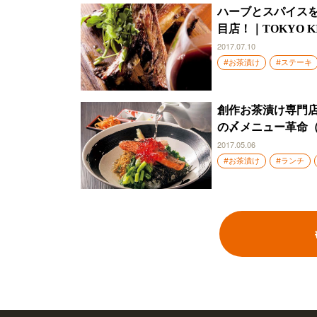
ハーブとスパイス
目店！｜TOKYO 
2017.07.10
#お茶漬け
#ステーキ
創作お茶漬け専門店
の〆メニュー革命（
2017.05.06
#お茶漬け
#ランチ