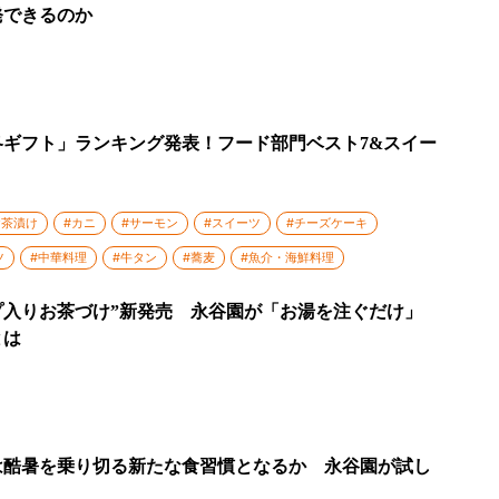
発できるのか
・冬ギフト」ランキング発表！フード部門ベスト7&スイー
お茶漬け
#カニ
#サーモン
#スイーツ
#チーズケーキ
ツ
#中華料理
#牛タン
#蕎麦
#魚介・海鮮料理
プ入りお茶づけ”新発売 永谷園が「お湯を注ぐだけ」
とは
は酷暑を乗り切る新たな食習慣となるか 永谷園が試し