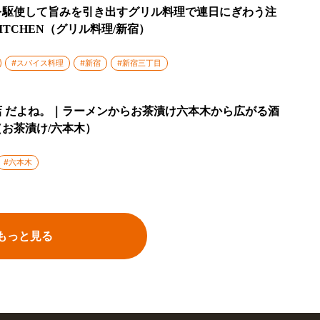
を駆使して旨みを引き出すグリル料理で連日にぎわう注
KITCHEN（グリル料理/新宿）
#スパイス料理
#新宿
#新宿三丁目
 だよね。｜ラーメンからお茶漬け六本木から広がる酒
お茶漬け/六本木）
#六本木
もっと見る