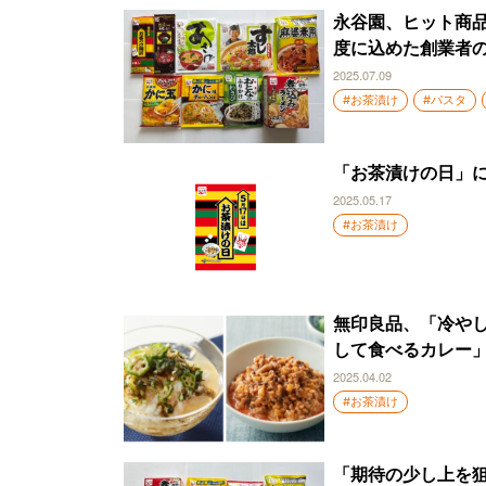
永谷園、ヒット商品
度に込めた創業者
2025.07.09
#お茶漬け
#パスタ
「お茶漬けの日」
2025.05.17
#お茶漬け
無印良品、「冷や
して食べるカレー
2025.04.02
#お茶漬け
「期待の少し上を狙