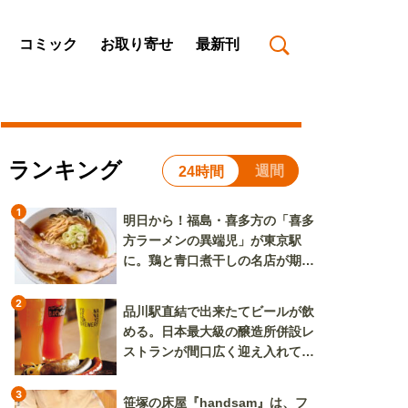
コミック
お取り寄せ
最新刊
ランキング
週間
24時間
1
明日から！福島・喜多方の「喜多
方ラーメンの異端児」が東京駅
に。鶏と青口煮干しの名店が期間
限定で登場
2
品川駅直結で出来たてビールが飲
める。日本最大級の醸造所併設レ
ストランが間口広く迎え入れてく
れる
3
笹塚の床屋『handsam』は、フ