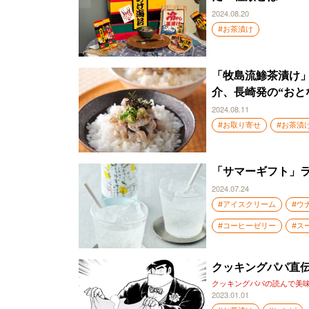
2024.08.20
#お茶漬け
「牧島流鯵茶漬け
介、長崎発の“おと
2024.08.11
#お取り寄せ
#お茶漬
「サマーギフト」ラ
2024.07.24
#アイスクリーム
#ウ
#コーヒーゼリー
#ス
クッキングパパ直伝
クッキングパパの読んで美
2023.01.01