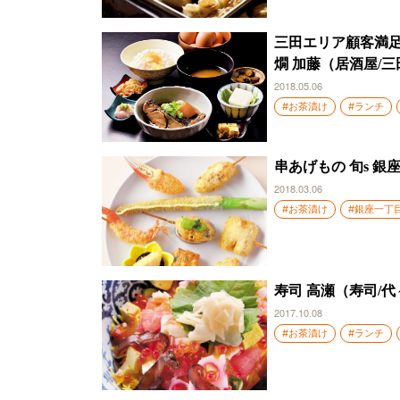
三田エリア顧客満足
燗 加藤（居酒屋/三
2018.05.06
#お茶漬け
#ランチ
串あげもの 旬s 銀
2018.03.06
#お茶漬け
#銀座一丁
寿司 高瀬（寿司/
2017.10.08
#お茶漬け
#ランチ