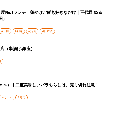
度No.1ランチ！卵かけご飯も好きなだけ｜三代目 ぬる
田）
#三田
#刺身
#定食
#日本酒
座店（串揚げ/銀座）
目
代々木）｜二度美味しいバラちらしは、売り切れ注意！
#代々木
#寿司