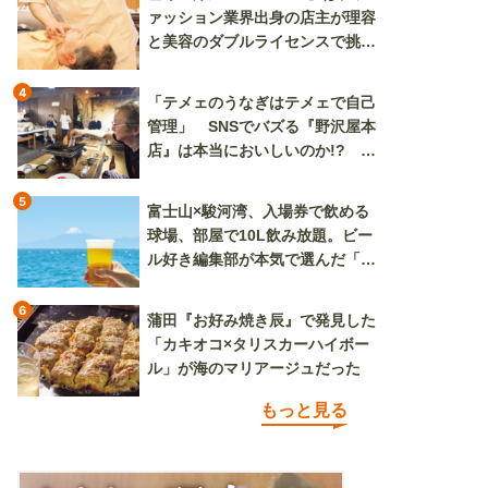
ァッション業界出身の店主が理容
と美容のダブルライセンスで挑む
新しいカルチャー発信基地
4
「テメェのうなぎはテメェで自己
管理」 SNSでバズる『野沢屋本
店』は本当においしいのか!? い
ざ実食調査
5
富士山×駿河湾、入場券で飲める
球場、部屋で10L飲み放題。ビー
ル好き編集部が本気で選んだ「ビ
ール旅」
6
蒲田『お好み焼き辰』で発見した
「カキオコ×タリスカーハイボー
ル」が海のマリアージュだった
もっと見る