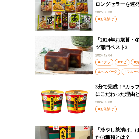
ロングセラーを連
2025.03.30
#お茶漬け
「2024年お歳暮
ツ部門ベスト3
2024.12.04
#イクラ
#エビ
#
#ハンバーグ
#フルー
3分で完成！“カッ
にこだわった理由
2024.09.08
#お茶漬け
「冷やし茶漬け」
た63種類とは？