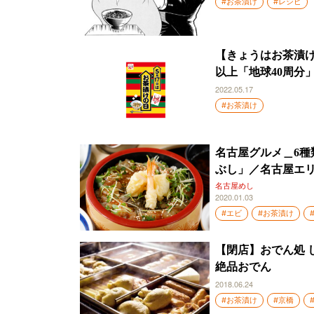
#お茶漬け
#レシピ
【きょうはお茶漬け
以上「地球40周分
2022.05.17
#お茶漬け
名古屋グルメ＿6
ぶし」／名古屋エリ
名古屋めし
2020.01.03
#エビ
#お茶漬け
【閉店】おでん処 
絶品おでん
2018.06.24
#お茶漬け
#京橋