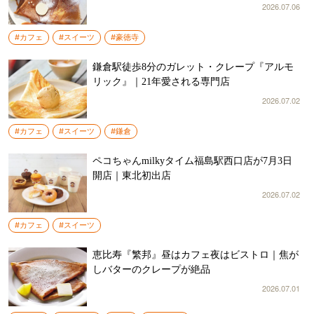
2026.07.06
#カフェ
#スイーツ
#豪徳寺
鎌倉駅徒歩8分のガレット・クレープ『アルモ
リック』｜21年愛される専門店
2026.07.02
#カフェ
#スイーツ
#鎌倉
ペコちゃんmilkyタイム福島駅西口店が7月3日
開店｜東北初出店
2026.07.02
#カフェ
#スイーツ
恵比寿『繁邦』昼はカフェ夜はビストロ｜焦が
しバターのクレープが絶品
2026.07.01