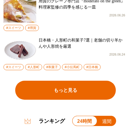
用賀のクレープ専門店『moderato on the green』
料理家監修の四季を感じる一皿
2026.06.26
#スイーツ
#用賀
日本橋・人形町の和菓子7選｜老舗の切り羊か
んや人形焼を厳選
2026.06.24
#スイーツ
#人形町
#和菓子
#小伝馬町
#日本橋
もっと見る
ランキング
24時間
週間