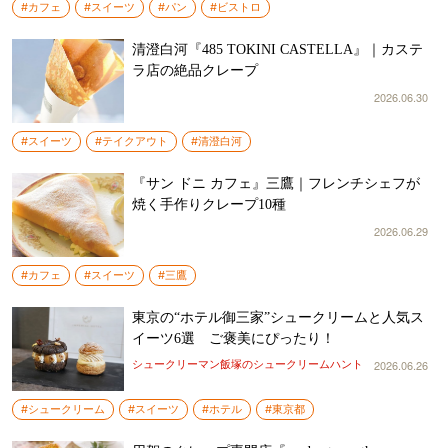
#カフェ
#スイーツ
#パン
#ビストロ
清澄白河『485 TOKINI CASTELLA』｜カステ
ラ店の絶品クレープ
2026.06.30
#スイーツ
#テイクアウト
#清澄白河
『サン ドニ カフェ』三鷹｜フレンチシェフが
焼く手作りクレープ10種
2026.06.29
#カフェ
#スイーツ
#三鷹
東京の“ホテル御三家”シュークリームと人気ス
イーツ6選 ご褒美にぴったり！
2026.06.26
シュークリーマン飯塚のシュークリームハント
#シュークリーム
#スイーツ
#ホテル
#東京都