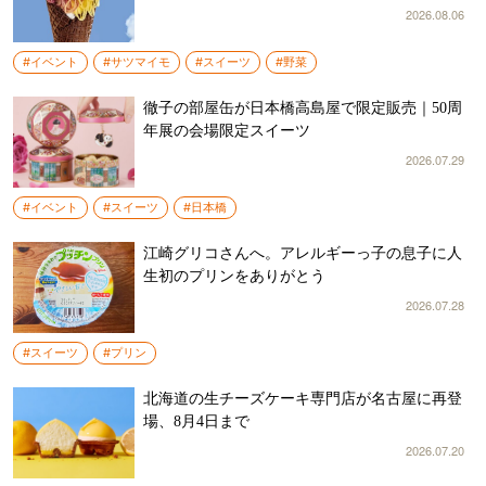
2026.08.06
#イベント
#サツマイモ
#スイーツ
#野菜
徹子の部屋缶が日本橋高島屋で限定販売｜50周
年展の会場限定スイーツ
2026.07.29
#イベント
#スイーツ
#日本橋
江崎グリコさんへ。アレルギーっ子の息子に人
生初のプリンをありがとう
2026.07.28
#スイーツ
#プリン
北海道の生チーズケーキ専門店が名古屋に再登
場、8月4日まで
2026.07.20