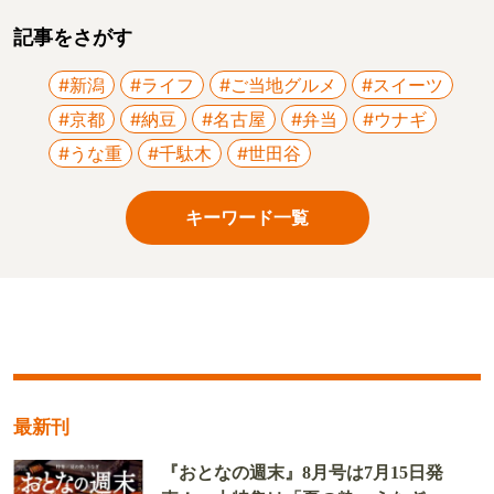
記事をさがす
#新潟
#ライフ
#ご当地グルメ
#スイーツ
#京都
#納豆
#名古屋
#弁当
#ウナギ
#うな重
#千駄木
#世田谷
キーワード一覧
最新刊
『おとなの週末』8月号は7月15日発