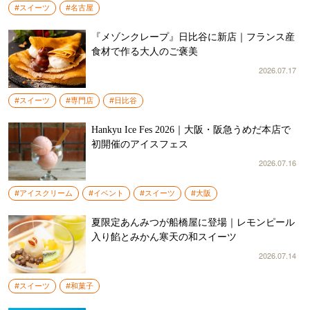
#スイーツ
#名古屋
『メゾンクレープ』日比谷に新店｜フランス産
食材で作る大人のご褒美
2026.07.17
#スイーツ
#専門店
#日比谷
Hankyu Ice Fes 2026｜大阪・阪急うめだ本店で
初開催のアイスフェス
2026.07.16
#アイスクリーム
#イベント
#スイーツ
#大阪
夏限定あんみつが船橋屋に登場｜レモンピール
入り餡とみかん寒天の和スイーツ
2026.07.14
#スイーツ
#和菓子