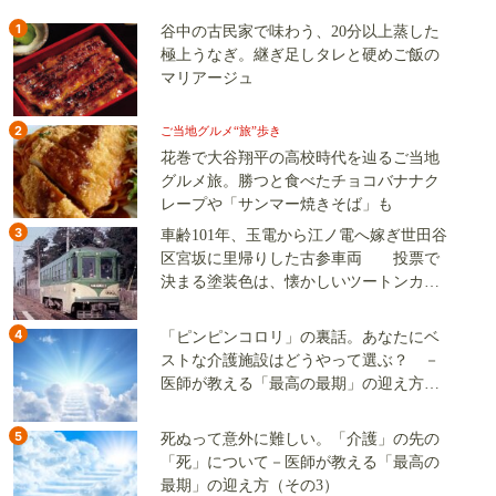
1
谷中の古民家で味わう、20分以上蒸した
極上うなぎ。継ぎ足しタレと硬めご飯の
マリアージュ
2
ご当地グルメ“旅”歩き
花巻で大谷翔平の高校時代を辿るご当地
グルメ旅。勝つと食べたチョコバナナク
レープや「サンマー焼きそば」も
3
車齢101年、玉電から江ノ電へ嫁ぎ世田谷
区宮坂に里帰りした古参車両 投票で
決まる塗装色は、懐かしいツートンカラ
ーか、グリーン単色か
4
「ピンピンコロリ」の裏話。あなたにベ
ストな介護施設はどうやって選ぶ？ －
医師が教える「最高の最期」の迎え方
（その2）
5
死ぬって意外に難しい。「介護」の先の
「死」について－医師が教える「最高の
最期」の迎え方（その3）