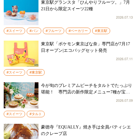
東京駅グランスタ「ひんやりフルーツ。」7月
21日から限定スイーツ22種
2026.07.13
#スイーツ
#パン
#フルーツ
#ベーカリー
#東京駅
東京駅「ポケモン東京ばな奈」専門店が7月17
日オープン|エコバッグセット発売
2026.07.11
#スイーツ
#東京駅
今が旬のプレミアムピーチをタルトでたっぷり
堪能！ 専門店の新作限定メニュー7種が宝石
のような美しさ
2026.07.09
#スイーツ
#タルト
豪徳寺『EQUALLY』焼き手は全員パティシエ
のクレープ店