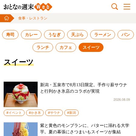
食事・レストラン
寿司
カレー
うなぎ
天ぷら
ラーメン
パン
ランチ
カフェ
スイーツ
スイーツ
新潟・五泉市で8月13日限定。手作り薪サウナ
と行列かき氷店のコラボが実現
2026.08.09
#イベント
#かき氷
#サウナ
#新潟
紫と黄色のモンブランに、バターに溺れる大学
芋。夏の幕張にさつまいもスイーツが集結