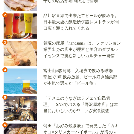
干しの名店が期間限定で登場
2
品川駅直結で出来たてビールが飲める。
日本最大級の醸造所併設レストランが間
口広く迎え入れてくれる
3
笹塚の床屋『handsam』は、ファッション
業界出身の店主が理容と美容のダブルラ
イセンスで挑む新しいカルチャー発信基
地
4
富士山×駿河湾、入場券で飲める球場、
部屋で10L飲み放題。ビール好き編集部
が本気で選んだ「ビール旅」
5
「テメェのうなぎはテメェで自己管
理」 SNSでバズる『野沢屋本店』は本
当においしいのか!? いざ実食調査
6
蒲田『お好み焼き辰』で発見した「カキ
オコ×タリスカーハイボール」が海のマ