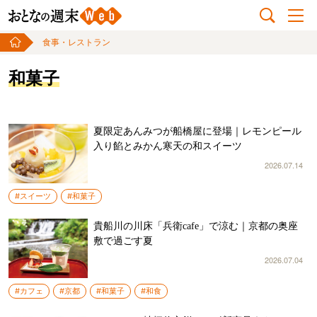
食事・レストラン
和菓子
夏限定あんみつが船橋屋に登場｜レモンピール
入り餡とみかん寒天の和スイーツ
2026.07.14
#スイーツ
#和菓子
貴船川の川床「兵衛cafe」で涼む｜京都の奥座
敷で過ごす夏
2026.07.04
#カフェ
#京都
#和菓子
#和食