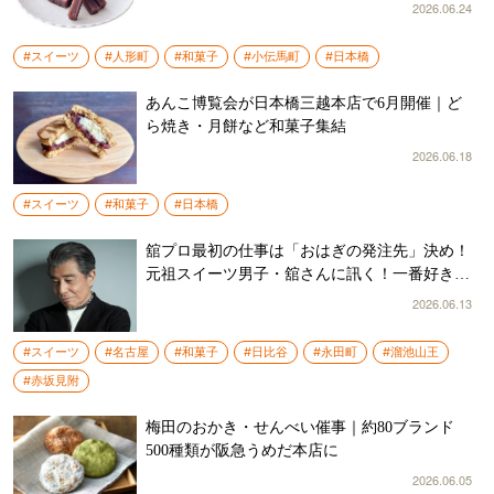
2026.06.24
#スイーツ
#人形町
#和菓子
#小伝馬町
#日本橋
あんこ博覧会が日本橋三越本店で6月開催｜ど
ら焼き・月餅など和菓子集結
2026.06.18
#スイーツ
#和菓子
#日本橋
舘プロ最初の仕事は「おはぎの発注先」決め！
元祖スイーツ男子・舘さんに訊く！一番好きな
甘いものって何ですか？映画『免許返納!?』舘
2026.06.13
ひろしさんインタビュー（2）
#スイーツ
#名古屋
#和菓子
#日比谷
#永田町
#溜池山王
#赤坂見附
梅田のおかき・せんべい催事｜約80ブランド
500種類が阪急うめだ本店に
2026.06.05