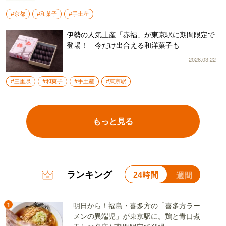
#京都
#和菓子
#手土産
伊勢の人気土産「赤福」が東京駅に期間限定で
登場！ 今だけ出合える和洋菓子も
2026.03.22
#三重県
#和菓子
#手土産
#東京駅
もっと見る
ランキング
24時間
週間
1
明日から！福島・喜多方の「喜多方ラー
メンの異端児」が東京駅に。鶏と青口煮