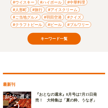
#ウイスキー
#ハイボール
#中華料理
#人形町
#旅行
#アイスクリーム
#ご当地グルメ
#羽田空港
#クイズ
#クラフトビール
#ビール
#ブルワリー
キーワード一覧
最新刊
『おとなの週末』8月号は7月15日発
売！ 大特集は「夏の粋、うなぎ」