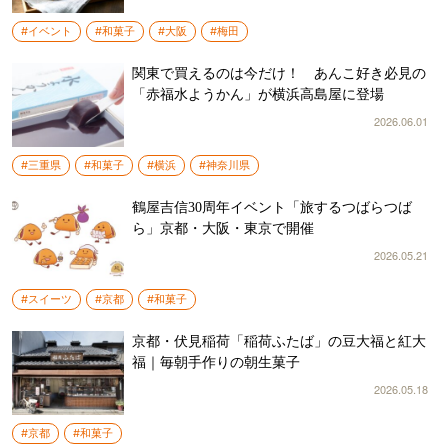
#イベント
#和菓子
#大阪
#梅田
関東で買えるのは今だけ！ あんこ好き必見の
「赤福水ようかん」が横浜高島屋に登場
2026.06.01
#三重県
#和菓子
#横浜
#神奈川県
鶴屋吉信30周年イベント「旅するつばらつば
ら」京都・大阪・東京で開催
2026.05.21
#スイーツ
#京都
#和菓子
京都・伏見稲荷「稲荷ふたば」の豆大福と紅大
福｜毎朝手作りの朝生菓子
2026.05.18
#京都
#和菓子