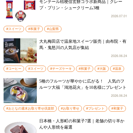
モンテール桔梗信玄餅コラボ新商品｜クレー
プ・プリン・シュークリーム3種
2026.07.01
#スイーツ
#和菓子
#山梨県
大丸梅田店で温泉地スイーツ販売｜由布院・有
馬・鬼怒川の人気店が集結
2026.06.24
#コーヒー
#スイーツ
#チーズケーキ
#和菓子
#大阪
#温泉
5種のフルーツが華やかに広がる！ 人気のフ
ルーツ大福「鴻池花火」を10名様にプレゼント
2026.06.24
#おとなの週末お取り寄せ倶楽部
#お取り寄せ
#プレゼント
#和菓子
日本橋・人形町の和菓子7選｜老舗の切り羊か
んや人形焼を厳選