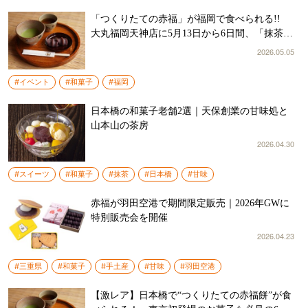
「つくりたての赤福」が福岡で食べられる!!
大丸福岡天神店に5月13日から6日間、「抹茶コ
ルネ」など九州初の商品も
2026.05.05
#イベント
#和菓子
#福岡
日本橋の和菓子老舗2選｜天保創業の甘味処と
山本山の茶房
2026.04.30
#スイーツ
#和菓子
#抹茶
#日本橋
#甘味
赤福が羽田空港で期間限定販売｜2026年GWに
特別販売会を開催
2026.04.23
#三重県
#和菓子
#手土産
#甘味
#羽田空港
【激レア】日本橋で“つくりたての赤福餅”が食