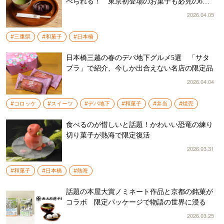
べられる！ 東京初登場のお菓子も必見の6日
間
2026.04.05
#三重県
#和菓子
#日本橋
日本橋三越の春のデパ地下グルメ5選 「サタ
プラ」で紹介、今しか出合えない名店の限定品
2026.04.04
#コロッケ
#スイーツ
#デパ地下
#和菓子
#弁当
#焼売
食べるのが惜しいと話題！かわいい恐竜の練り
切り菓子が熱海で限定復活
2026.03.31
#和菓子
#日本橋
#熱海
話題の本屋大賞ノミネート作品と京都の銘菓が
コラボ 限定パッケージで物語の世界に浸る
2026.03.25