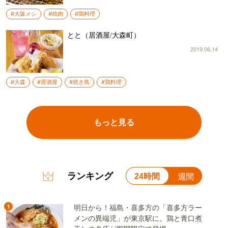
#大阪メシ
#焼肉
#鶏料理
とと（居酒屋/大森町）
2019.06.14
#大森
#居酒屋
#焼き鳥
#鶏料理
もっと見る
ランキング
24時間
週間
1
明日から！福島・喜多方の「喜多方ラー
メンの異端児」が東京駅に。鶏と青口煮