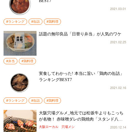
BEST7
2021.03.01
#ランキング
#缶詰
#鶏料理
話題の無印良品「日替り弁当」が人気のワケ
2021.02.25
#弁当
#鶏料理
実食してわかった! 本当に旨い「鶏肉の缶詰」
ランキングBEST7
2021.02.16
#ランキング
#缶詰
#鶏料理
大阪穴場グルメ_地元では松坂牛よりもこっち
が名物！ 赤味噌ダレの鶏焼肉「スタンド八と
り」が西成を席巻中／大阪ローカル穴場メシ情
2020.12.14
大阪ローカル 穴場メシ
報［101］