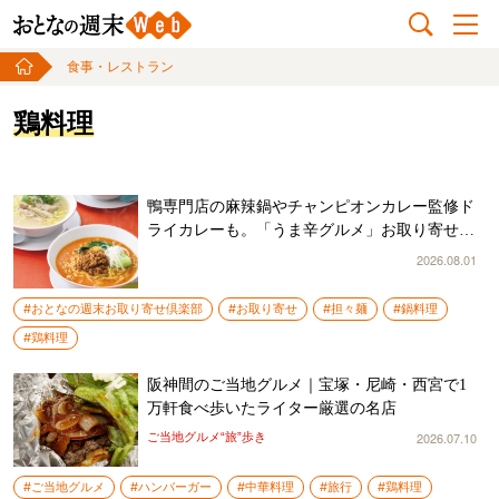
食事・レストラン
鶏料理
鴨専門店の麻辣鍋やチャンピオンカレー監修ド
ライカレーも。「うま辛グルメ」お取り寄せ厳
選おすすめ6選！
2026.08.01
#おとなの週末お取り寄せ倶楽部
#お取り寄せ
#担々麺
#鍋料理
#鶏料理
阪神間のご当地グルメ｜宝塚・尼崎・西宮で1
万軒食べ歩いたライター厳選の名店
2026.07.10
ご当地グルメ“旅”歩き
#ご当地グルメ
#ハンバーガー
#中華料理
#旅行
#鶏料理