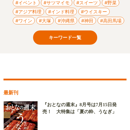
#イベント
#サツマイモ
#スイーツ
#野菜
#アジア料理
#インド料理
#ウイスキー
#ワイン
#大塚
#沖縄県
#神田
#高田馬場
キーワード一覧
最新刊
『おとなの週末』8月号は7月15日発
売！ 大特集は「夏の粋、うなぎ」