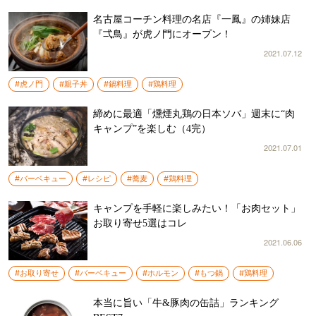
名古屋コーチン料理の名店『一鳳』の姉妹店
『弌鳥』が虎ノ門にオープン！
2021.07.12
#虎ノ門
#親子丼
#鍋料理
#鶏料理
締めに最適「燻煙丸鶏の日本ソバ」週末に“肉
キャンプ”を楽しむ（4完）
2021.07.01
#バーベキュー
#レシピ
#蕎麦
#鶏料理
キャンプを手軽に楽しみたい！「お肉セット」
お取り寄せ5選はコレ
2021.06.06
#お取り寄せ
#バーベキュー
#ホルモン
#もつ鍋
#鶏料理
本当に旨い「牛&豚肉の缶詰」ランキング