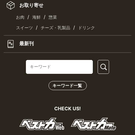
お取り寄せ
/
/
お肉
海鮮
惣菜
/
/
スイーツ
チーズ・乳製品
ドリンク
最新刊
キーワード一覧
CHECK US!