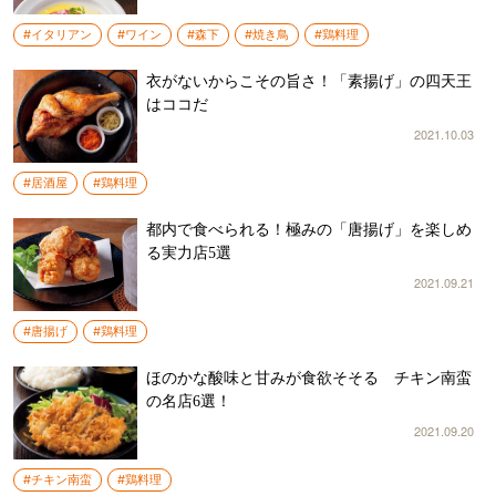
#イタリアン
#ワイン
#森下
#焼き鳥
#鶏料理
衣がないからこその旨さ！「素揚げ」の四天王
はココだ
2021.10.03
#居酒屋
#鶏料理
都内で食べられる！極みの「唐揚げ」を楽しめ
る実力店5選
2021.09.21
#唐揚げ
#鶏料理
ほのかな酸味と甘みが食欲そそる チキン南蛮
の名店6選！
2021.09.20
#チキン南蛮
#鶏料理