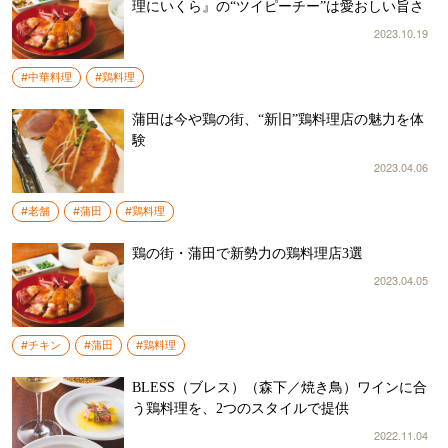
理にいくら』の“ツイピーチー”は愛おしい旨さ
2023.10.19
#中華料理
#鶏料理
蒲田は今や鶏の街、“新旧”鶏料理店の魅力を体
験
2023.04.06
#老舗
#蒲田
#鶏料理
鶏の街・蒲田で新勢力の鶏料理店3選
2023.04.05
#チキン
#蒲田
#鶏料理
BLESS（ブレス）（森下／焼き鳥）ワインに合
う鶏料理を、2つのスタイルで提供
2022.11.04