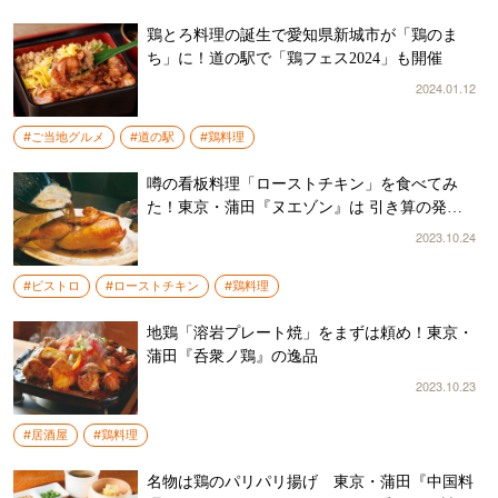
鶏とろ料理の誕生で愛知県新城市が「鶏のま
ち」に！道の駅で「鶏フェス2024」も開催
2024.01.12
#ご当地グルメ
#道の駅
#鶏料理
噂の看板料理「ローストチキン」を食べてみ
た！東京・蒲田『ヌエゾン』は 引き算の発想
で魔性の旨さを生み出す
2023.10.24
#ビストロ
#ローストチキン
#鶏料理
地鶏「溶岩プレート焼」をまずは頼め！東京・
蒲田『呑衆ノ鶏』の逸品
2023.10.23
#居酒屋
#鶏料理
名物は鶏のパリパリ揚げ 東京・蒲田『中国料