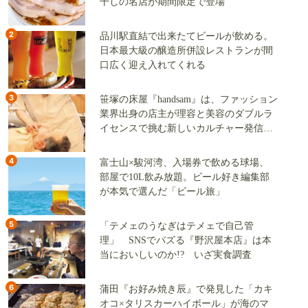
干しの名店が期間限定で登場
2
品川駅直結で出来たてビールが飲める。
日本最大級の醸造所併設レストランが間
口広く迎え入れてくれる
3
笹塚の床屋『handsam』は、ファッション
業界出身の店主が理容と美容のダブルラ
イセンスで挑む新しいカルチャー発信基
地
4
富士山×駿河湾、入場券で飲める球場、
部屋で10L飲み放題。ビール好き編集部
が本気で選んだ「ビール旅」
5
「テメェのうなぎはテメェで自己管
理」 SNSでバズる『野沢屋本店』は本
当においしいのか!? いざ実食調査
6
蒲田『お好み焼き辰』で発見した「カキ
オコ×タリスカーハイボール」が海のマ