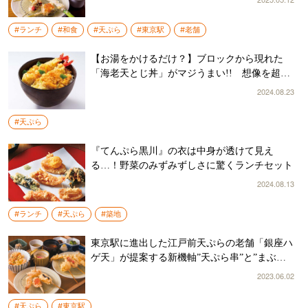
#ランチ
#和食
#天ぷら
#東京駅
#老舗
【お湯をかけるだけ？】ブロックから現れた
「海老天とじ丼」がマジうまい!! 想像を超え
た「フリーズドライ」技術に腰を抜かした
2024.08.23
#天ぷら
『てんぷら黒川』の衣は中身が透けて見え
る…！野菜のみずみずしさに驚くランチセット
2024.08.13
#ランチ
#天ぷら
#築地
東京駅に進出した江戸前天ぷらの老舗「銀座ハ
ゲ天」が提案する新機軸”天ぷら串”と”まぶし
めし”とは 『天ぷら串とまぶしめし ハゲ天』
2023.06.02
#天ぷら
#東京駅