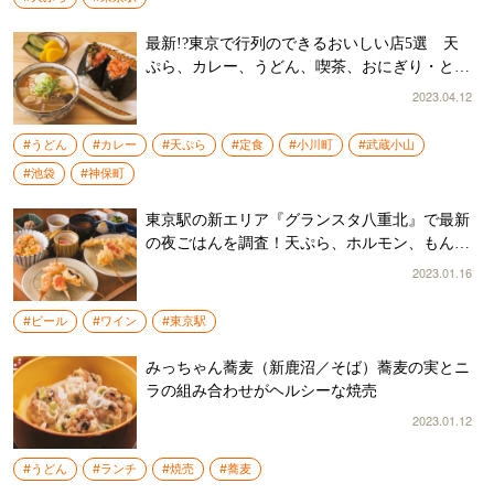
最新!?東京で行列のできるおいしい店5選 天
ぷら、カレー、うどん、喫茶、おにぎり・とん
汁
2023.04.12
#うどん
#カレー
#天ぷら
#定食
#小川町
#武蔵小山
#池袋
#神保町
東京駅の新エリア『グランスタ八重北』で最新
の夜ごはんを調査！天ぷら、ホルモン、もんじ
ゃ…ハイレベルな6軒
2023.01.16
#ビール
#ワイン
#東京駅
みっちゃん蕎麦（新鹿沼／そば）蕎麦の実とニ
ラの組み合わせがヘルシーな焼売
2023.01.12
#うどん
#ランチ
#焼売
#蕎麦