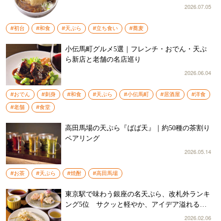
2026.07.05
#初台
#和食
#天ぷら
#立ち食い
#蕎麦
小伝馬町グルメ5選｜フレンチ・おでん・天ぷ
ら新店と老舗の名店巡り
2026.06.04
#おでん
#刺身
#和食
#天ぷら
#小伝馬町
#居酒屋
#洋食
#老舗
#食堂
高田馬場の天ぷら『ばば天』｜約50種の茶割り
ペアリング
2026.05.14
#お茶
#天ぷら
#焼酎
#高田馬場
東京駅で味わう銀座の名天ぷら、改札外ランキ
ング5位 サクッと軽やか、アイデア溢れる逸
品が見事だった
2026.02.06