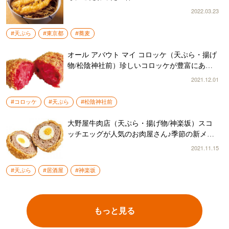
2022.03.23
#天ぷら
#東京都
#蕎麦
オール アバウト マイ コロッケ（天ぷら・揚げ
物/松陰神社前）珍しいコロッケが豊富にあり
女性にも大人気♪
2021.12.01
#コロッケ
#天ぷら
#松陰神社前
大野屋牛肉店（天ぷら・揚げ物/神楽坂）スコ
ッチエッグが人気のお肉屋さん♪季節の新メニ
ューもオススメ☆
2021.11.15
#天ぷら
#居酒屋
#神楽坂
もっと見る