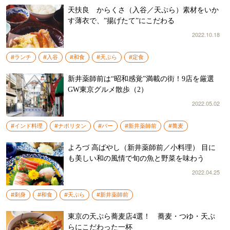
天扶良 からくさ（入谷／天ぷら）素材をいか
す薄衣で、”揚げたて”にこだわる
2022.10.18
#ランチ
#入谷
#和食
#天ぷら
#定食
新井薬師前は“昭和感覚”満載の街！9店を厳選
GW東京グルメ散歩（2）
2022.05.02
#インド料理
#ナポリタン
#バー
#新井薬師前
#蕎麦
よろづ 高ばやし（新井薬師前／小料理） 目に
も美しい和の風情で旬の魚と野菜を味わう
2022.04.25
#刺身
#和食
#天ぷら
#新井薬師前
東京の天ぷら蕎麦店4選！ 蕎麦・つゆ・天ぷ
らにこだわった一杯