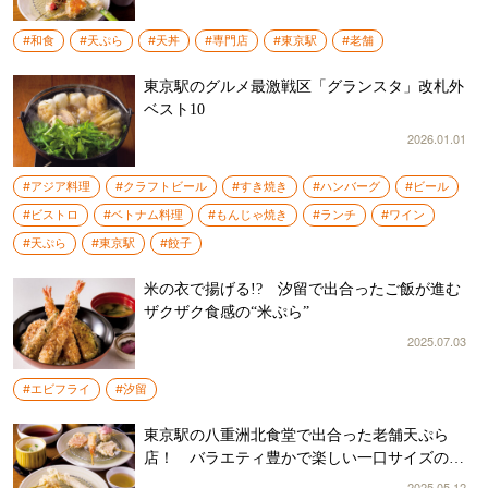
#和食
#天ぷら
#天丼
#専門店
#東京駅
#老舗
東京駅のグルメ最激戦区「グランスタ」改札外
ベスト10
2026.01.01
#アジア料理
#クラフトビール
#すき焼き
#ハンバーグ
#ビール
#ビストロ
#ベトナム料理
#もんじゃ焼き
#ランチ
#ワイン
#天ぷら
#東京駅
#餃子
米の衣で揚げる!? 汐留で出合ったご飯が進む
ザクザク食感の“米ぷら”
2025.07.03
#エビフライ
#汐留
東京駅の八重洲北食堂で出合った老舗天ぷら
店！ バラエティ豊かで楽しい一口サイズの串
天が美味
2025.05.12