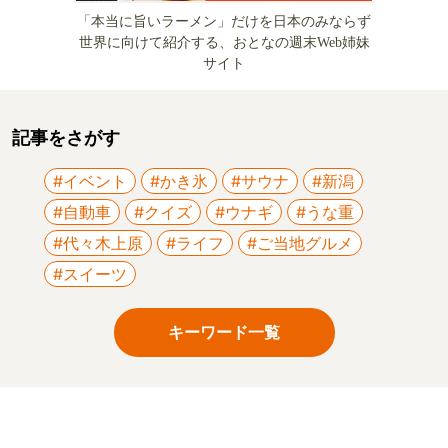
「本当に旨いラーメン」だけを日本のみならず
世界に向けて紹介する、おとなの週末Web姉妹
サイト
記事をさがす
#イベント
#かき氷
#サウナ
#新潟
#自動車
#クイズ
#ウナギ
#うな重
#代々木上原
#ライフ
#ご当地グルメ
#スイーツ
キーワード一覧