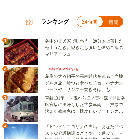
ランキング
24時間
週間
1
谷中の古民家で味わう、20分以上蒸した
極上うなぎ。継ぎ足しタレと硬めご飯の
マリアージュ
2
ご当地グルメ“旅”歩き
花巻で大谷翔平の高校時代を辿るご当地
グルメ旅。勝つと食べたチョコバナナク
レープや「サンマー焼きそば」も
3
車齢101年、玉電から江ノ電へ嫁ぎ世田谷
区宮坂に里帰りした古参車両 投票で
決まる塗装色は、懐かしいツートンカラ
ーか、グリーン単色か
4
「ピンピンコロリ」の裏話。あなたにベ
ストな介護施設はどうやって選ぶ？ －