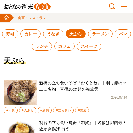
食事・レストラン
寿司
カレー
うなぎ
天ぷら
ラーメン
パン
ランチ
カフェ
スイーツ
天ぷら
新橋の立ち食いそば『おくとね』｜削り節のツ
ユに名物・直径20cm超の舞茸天
2026.07.10
#和食
#天ぷら
#新橋
#立ち食い
#蕎麦
初台の立ち食い蕎麦『加賀』｜名物は都内最大
級かき揚げそば