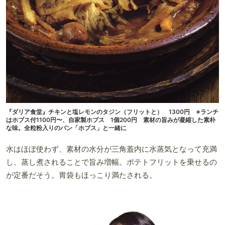
『ダリア食堂』チキンと塩レモンのタジン（フリットと） 1300円 ※ランチ
はホブス付1100円〜、自家製ホブス 1個200円 素材の旨みが凝縮した素朴
な味。全粒粉入りのパン「ホブス」と一緒に
水はほぼ使わず、素材の水分が三角蓋内に水蒸気となって充満
し、蒸し煮されることで旨み増幅。ポテトフリットを乗せるの
が定番だそう。胃袋もほっこり満たされる。