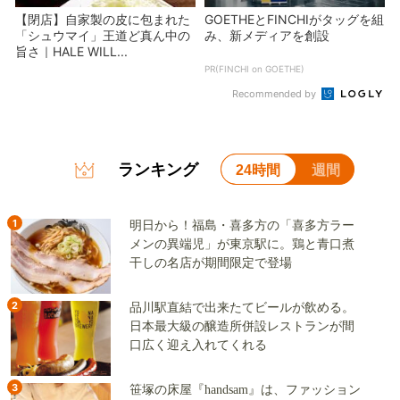
【閉店】自家製の皮に包まれた
GOETHEとFINCHIがタッグを組
「シュウマイ」王道ど真ん中の
み、新メディアを創設
旨さ｜HALE WILL...
PR(FINCHI on GOETHE)
Recommended by
ランキング
24時間
週間
1
明日から！福島・喜多方の「喜多方ラー
メンの異端児」が東京駅に。鶏と青口煮
干しの名店が期間限定で登場
2
品川駅直結で出来たてビールが飲める。
日本最大級の醸造所併設レストランが間
口広く迎え入れてくれる
3
笹塚の床屋『handsam』は、ファッション