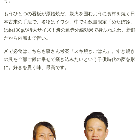
う。
もうひとつの看板が原始焼だ。炭火を囲むように食材を焼く日
本古来の手法で、名物はイワシ。中でも数量限定「めたぼ鰯」
は約130gの特大サイズ！炭の遠赤外線効果で身ふわふわ、新鮮
だから内臓まで旨い。
〆で必食はこちらも森さん考案「スキ焼きごはん」。すき焼き
の具を全部ご飯に乗せて掻き込みたいという子供時代の夢を形
に。好きを貫く味、最高です。