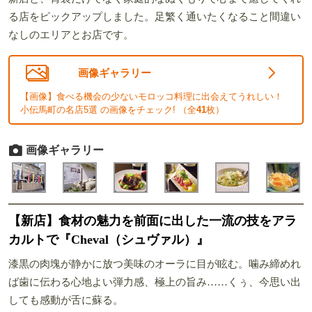
る店をピックアップしました。足繁く通いたくなること間違い
なしのエリアとお店です。
画像ギャラリー
【画像】食べる機会の少ないモロッコ料理に出会えてうれしい！
小伝馬町の名店5選 の画像をチェック! （全
41
枚）
画像ギャラリー
【新店】食材の魅力を前面に出した一流の技をアラ
カルトで『Cheval（シュヴァル）』
漆黒の肉塊が静かに放つ美味のオーラに目が眩む。噛み締めれ
ば歯に伝わる心地よい弾力感、極上の旨み……くぅ、今思い出
しても感動が舌に蘇る。