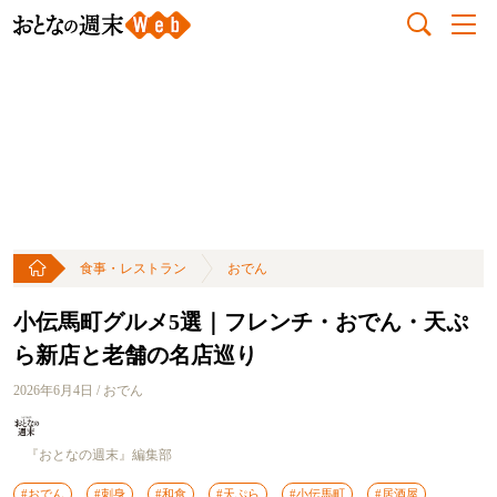
食事・レストラン
おでん
小伝馬町グルメ5選｜フレンチ・おでん・天ぷ
ら新店と老舗の名店巡り
2026年6月4日 / おでん
『おとなの週末』編集部
#おでん
#刺身
#和食
#天ぷら
#小伝馬町
#居酒屋