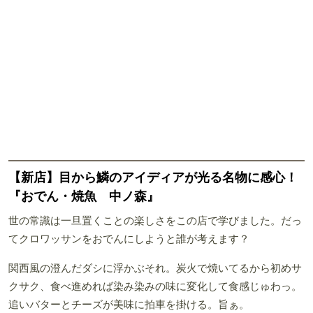
【新店】目から鱗のアイディアが光る名物に感心！
『おでん・焼魚 中ノ森』
世の常識は一旦置くことの楽しさをこの店で学びました。だっ
てクロワッサンをおでんにしようと誰が考えます？
関西風の澄んだダシに浮かぶそれ。炭火で焼いてるから初めサ
クサク、食べ進めれば染み染みの味に変化して食感じゅわっ。
追いバターとチーズが美味に拍車を掛ける。旨ぁ。