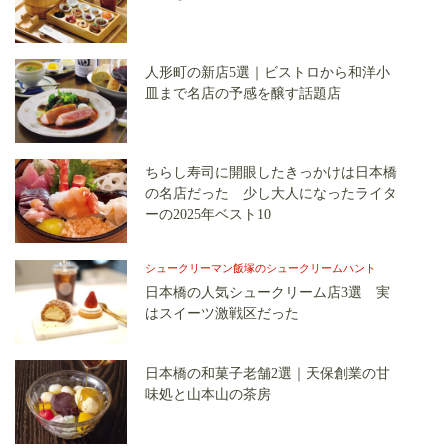
人形町の新店5選｜ビストロから和洋小
皿まで名店の予感を醸す話題店
ちらし寿司に開眼したきっかけは日本橋
の名店だった 少し大人になったライタ
ーの2025年ベスト10
シュークリーマン飯塚のシュークリームハント
日本橋の人気シュークリーム店3選 実
はスイーツ激戦区だった
日本橋の和菓子老舗2選｜天保創業の甘
味処と山本山の茶房