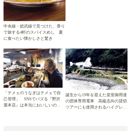
中央線・総武線で見つけた、香り
で旅する4軒のスパイスめし 夏
に食べたい懐かしさと驚き
「テメェのうなぎはテメェで自
誕生から19年を迎えた皇室御用達
己管理」 SNSでバズる『野沢
の団体専用電車 高級志向の貸切
屋本店』は本当においしいの
ツアーにも使用されるハイグレー
か!? いざ実食調査
ド電車とは