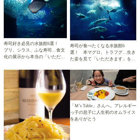
寿司好き必見の水族館6選！
寿司が食べたくなる水族館6
ブリ、シラス、ふな寿司…食文
選！ 本マグロ、トラフグ…生き
化の展示から本当の「いただき
た姿を見て「いただきます」を考
ます」を知る
える
「Ｍ’s Table」さんへ。アレルギー
っ子の息子に人生初のオムライス
をありがとう