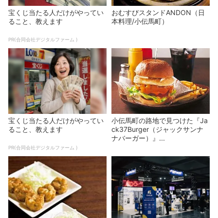
宝くじ当たる人だけがやってい
おむすびスタンドANDON（日
ること、教えます
本料理/小伝馬町）
PR(合同会社デジタルファーム )
宝くじ当たる人だけがやってい
小伝馬町の路地で見つけた『Ja
ること、教えます
ck37Burger（ジャックサンナ
ナバーガー）』...
PR(合同会社デジタルファーム )