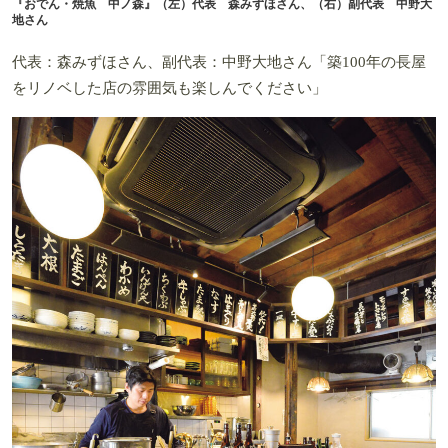
『おでん・焼魚 中ノ森』（左）代表 森みずほさん、（右）副代表 中野大
地さん
代表：森みずほさん、副代表：中野大地さん「築100年の長屋
をリノベした店の雰囲気も楽しんでください」