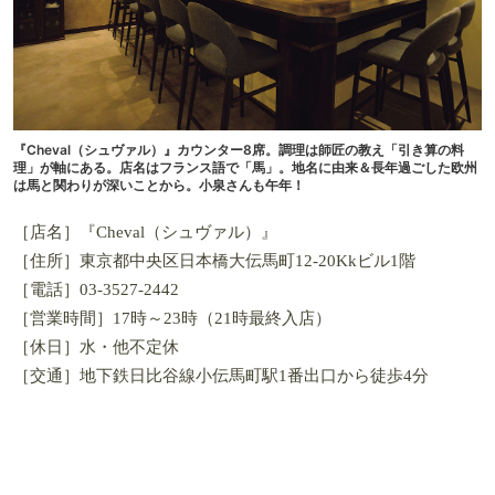
『Cheval（シュヴァル）』カウンター8席。調理は師匠の教え「引き算の料
理」が軸にある。店名はフランス語で「馬」。地名に由来＆長年過ごした欧州
は馬と関わりが深いことから。小泉さんも午年！
［店名］『Cheval（シュヴァル）』
［住所］東京都中央区日本橋大伝馬町12-20Kkビル1階
［電話］03-3527-2442
［営業時間］17時～23時（21時最終入店）
［休日］水・他不定休
［交通］地下鉄日比谷線小伝馬町駅1番出口から徒歩4分