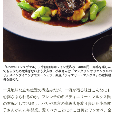
『Cheval（シュヴァル）』牛ほほ肉赤ワイン煮込み 4800円 肉感を楽しん
でもらうため煮過ぎないよう火入れ。小泉さんは「マンダリン オリエンタルパ
リ」メインダイニングでスーシェフ、銀座「ティエリー・マルクス」の総料理
長を務めた
一見地味な立ち位置の煮込みだが、一流が宿る味はこんなにも
心揺さぶられるのか。フレンチの名匠ティエリー・マルクス氏
の右腕として活躍し、パリや東京の高級店を渡り歩いた小泉敦
子さんが2025年開業。驚くべきことにそこは何とワンオペ、全