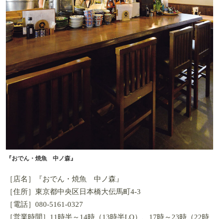
『おでん・焼魚 中ノ森』
［店名］『おでん・焼魚 中ノ森』
［住所］東京都中央区日本橋大伝馬町4-3
［電話］080-5161-0327
［営業時間］11時半～14時（13時半LO）、17時～23時（22時