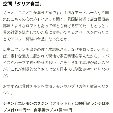
空間『ダリア食堂』
えっと、ここどこか海外の家ですか？的なアットホームな雰囲
気にこちらの心の扉もパアッと開く。異国情緒漂う店は屋根裏
部屋のようなロフトもあって何とも寛げる空間だ。もともと世
界の雑貨を販売していた店に食事ができるスペースを作ったこ
とでモロッコ料理の食堂になったとか。
店主はフレンチ出身の佐々木志帆さん。なぜモロッコかと言え
ば、素朴な魅力に惹かれて現地で家庭料理を学んだから。スパ
イスやハーブで肉や野菜のおいしさを引き出す調理が多いのだ
が、これが刺激的な辛さではなく日本人に馴染みやすい味なの
だ。
おすすめは骨付チキンを塩漬レモンやパプリカ等と煮込んだタ
ジン。
チキンと塩レモンのタジン（フリットと）1300円※ランチはホ
ブス付1100円〜、自家製ホブス1個200円