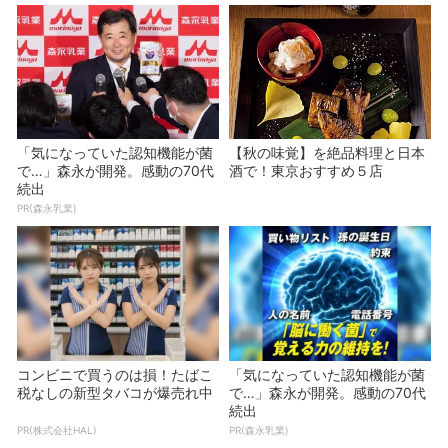
「気になっていた認知機能が菌
【秋の味覚】を絶品料理と日本
で…」森永が開発。感動の70代
酒で！東京おすすめ５店
続出
PR(森永乳業)
コンビニで買うのは損！たばこ
「気になっていた認知機能が菌
税なしの新型タバコが爆売れ中
で…」森永が開発。感動の70代
続出
PR(株式会社HAL)
PR(森永乳業)