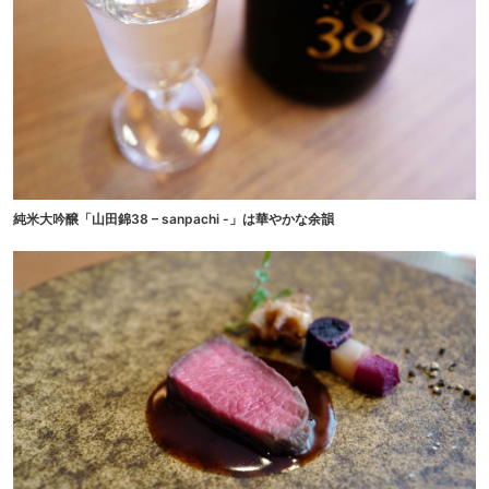
純米大吟醸「山田錦38 – sanpachi -」は華やかな余韻