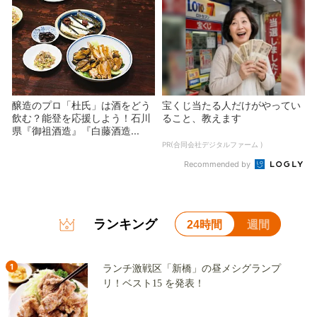
醸造のプロ「杜氏」は酒をどう
宝くじ当たる人だけがやってい
飲む？能登を応援しよう！石川
ること、教えます
県『御祖酒造』『白藤酒造...
PR(合同会社デジタルファーム )
Recommended by
ランキング
24時間
週間
1
ランチ激戦区「新橋」の昼メシグランプ
リ！ベスト15 を発表！