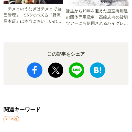
「テメェのうなぎはテメェで自
誕生から19年を迎えた皇室御用達
己管理」 SNSでバズる『野沢
の団体専用電車 高級志向の貸切
屋本店』は本当においしいの
ツアーにも使用されるハイグレー
か!? いざ実食調査
ド電車とは
この記事をシェア
関連キーワード
#日本酒