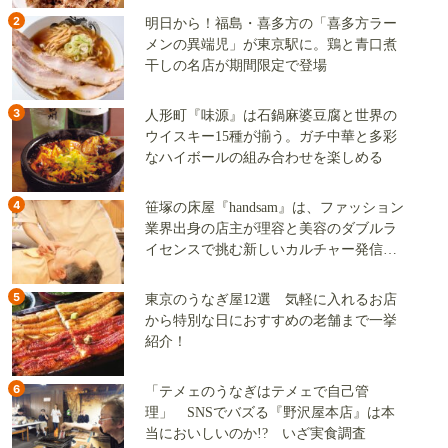
2
明日から！福島・喜多方の「喜多方ラー
メンの異端児」が東京駅に。鶏と青口煮
干しの名店が期間限定で登場
3
人形町『味源』は石鍋麻婆豆腐と世界の
ウイスキー15種が揃う。ガチ中華と多彩
なハイボールの組み合わせを楽しめる
4
笹塚の床屋『handsam』は、ファッション
業界出身の店主が理容と美容のダブルラ
イセンスで挑む新しいカルチャー発信基
地
5
東京のうなぎ屋12選 気軽に入れるお店
から特別な日におすすめの老舗まで一挙
紹介！
6
「テメェのうなぎはテメェで自己管
理」 SNSでバズる『野沢屋本店』は本
当においしいのか!? いざ実食調査