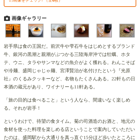
の画像をチェック! （全
6
枚）
画像ギャラリー
岩手県は食の王国だ。前沢牛や雫石牛をはじめとするブランド
牛、銀河の黒潮と親潮がぶつかる三陸海岸沖では牡蠣、ホタ
テ、ウニ、タラやサンマなどの魚介がよく獲れる。わんこそば
や冷麺、盛岡じゃじゃ麺、宮澤賢治が名付けたという『光原
社』のくるみクッキーなど、名物もたくさんある。22軒もの日
本酒の蔵元があり、ワイナリーも11軒ある。
「旅の目的は食べること」という人なら、間違いなく楽しめ
る。それが岩手！
というわけで、待望の食タイム。菊の司酒造のお酒と、地元の
食材を使った料理を楽しめる店ということで案内していただい
たのは、盛岡駅から大通りを真っ直ぐ15分ほど歩いたところに