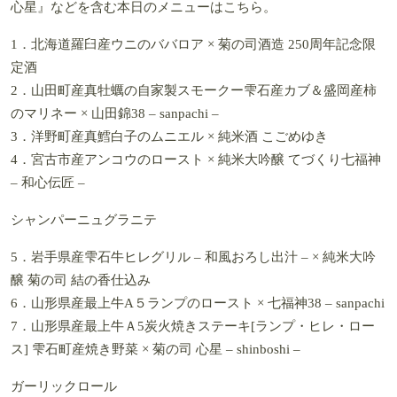
心星』などを含む本日のメニューはこちら。
1．北海道羅臼産ウニのババロア × 菊の司酒造 250周年記念限
定酒
2．山田町産真牡蠣の自家製スモークー雫石産カブ＆盛岡産柿
のマリネー × 山田錦38 – sanpachi –
3．洋野町産真鱈白子のムニエル × 純米酒 こごめゆき
4．宮古市産アンコウのロースト × 純米大吟醸 てづくり七福神
– 和心伝匠 –
シャンパーニュグラニテ
5．岩手県産雫石牛ヒレグリル – 和風おろし出汁 – × 純米大吟
醸 菊の司 結の香仕込み
6．山形県産最上牛A５ランプのロースト × 七福神38 – sanpachi
7．山形県産最上牛Ａ5炭火焼きステーキ[ランプ・ヒレ・ロー
ス] 雫石町産焼き野菜 × 菊の司 心星 – shinboshi –
ガーリックロール