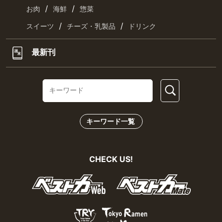
/
/
お肉
海鮮
惣菜
/
/
スイーツ
チーズ・乳製品
ドリンク
最新刊
キーワード一覧
CHECK US!