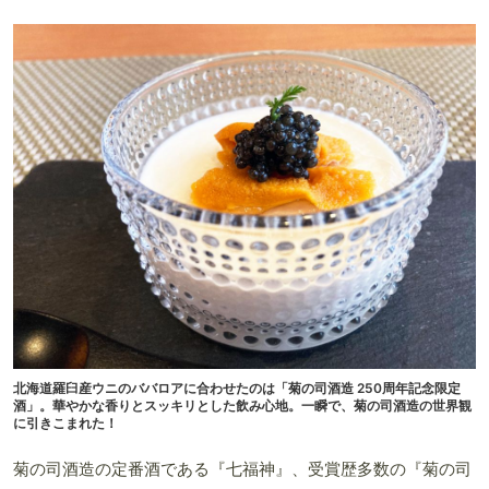
北海道羅臼産ウニのババロアに合わせたのは「菊の司酒造 250周年記念限定
酒」。華やかな香りとスッキリとした飲み心地。一瞬で、菊の司酒造の世界観
に引きこまれた！
菊の司酒造の定番酒である『七福神』、受賞歴多数の『菊の司