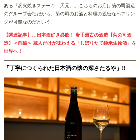
ある『炭火焼きステーキ 天元』。こちらのお店は菊の司酒造
のグループ会社だから、菊の司のお酒と料理の親密なペアリン
グが可能なのだという。
【関連記事】…日本酒好き必飲！ 岩手最古の酒造【菊の司酒
造】＜前編＞ 蔵人だけが味わえる「しぼりたて純米生原酒」を
世界へ！
「丁寧につくられた日本酒の懐の深さたるや」!!