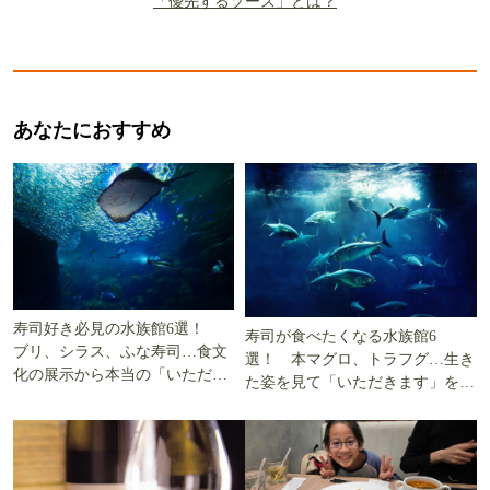
「優先するソース」とは？
あなたにおすすめ
寿司好き必見の水族館6選！
寿司が食べたくなる水族館6
ブリ、シラス、ふな寿司…食文
選！ 本マグロ、トラフグ…生き
化の展示から本当の「いただき
た姿を見て「いただきます」を考
ます」を知る
える