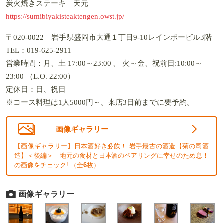
炭火焼きステーキ 天元
https://sumibiyakisteaktengen.owst.jp/
〒020-0022 岩手県盛岡市大通１丁目9-10レインボービル3階
TEL：019-625-2911
営業時間：月、土 17:00～23:00 、 火～金、祝前日:10:00～
23:00 （L.O. 22:00）
定休日：日、祝日
※コース料理は1人5000円～。来店3日前までに要予約。
画像ギャラリー
【画像ギャラリー】日本酒好き必飲！ 岩手最古の酒造【菊の司酒
造】＜後編＞ 地元の食材と日本酒のペアリングに幸せのため息！
の画像をチェック! （全
6
枚）
画像ギャラリー