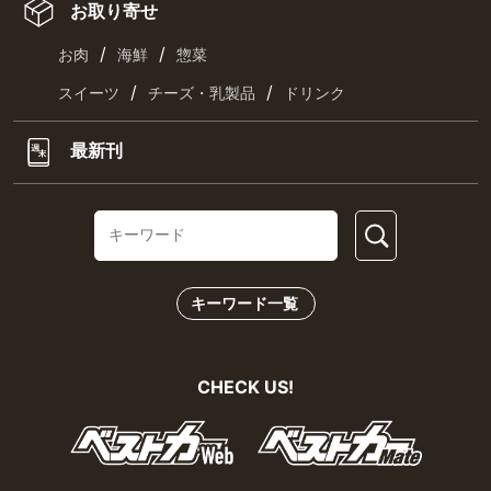
お取り寄せ
/
/
お肉
海鮮
惣菜
/
/
スイーツ
チーズ・乳製品
ドリンク
最新刊
キーワード一覧
CHECK US!