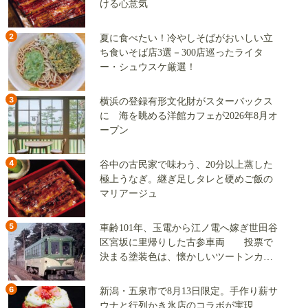
ける心意気
2
夏に食べたい！冷やしそばがおいしい立
ち食いそば店3選－300店巡ったライタ
ー・シュウスケ厳選！
3
横浜の登録有形文化財がスターバックス
に 海を眺める洋館カフェが2026年8月オ
ープン
4
谷中の古民家で味わう、20分以上蒸した
極上うなぎ。継ぎ足しタレと硬めご飯の
マリアージュ
5
車齢101年、玉電から江ノ電へ嫁ぎ世田谷
区宮坂に里帰りした古参車両 投票で
決まる塗装色は、懐かしいツートンカラ
ーか、グリーン単色か
6
新潟・五泉市で8月13日限定。手作り薪サ
ウナと行列かき氷店のコラボが実現