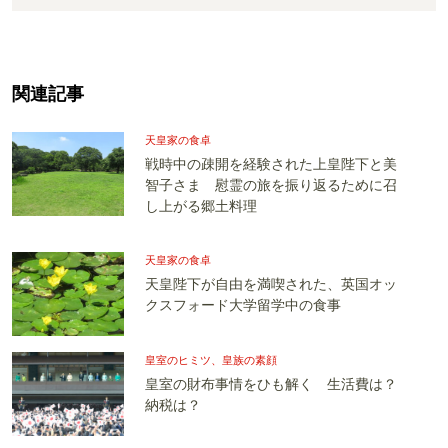
関連記事
天皇家の食卓
戦時中の疎開を経験された上皇陛下と美
智子さま 慰霊の旅を振り返るために召
し上がる郷土料理
天皇家の食卓
天皇陛下が自由を満喫された、英国オッ
クスフォード大学留学中の食事
皇室のヒミツ、皇族の素顔
皇室の財布事情をひも解く 生活費は？
納税は？