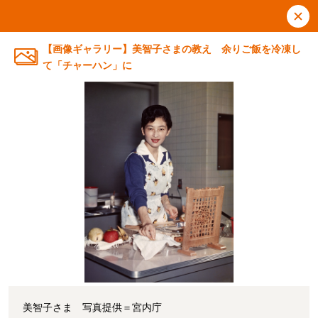
【画像ギャラリー】美智子さまの教え 余りご飯を冷凍し
て「チャーハン」に
美智子さま 写真提供＝宮内庁