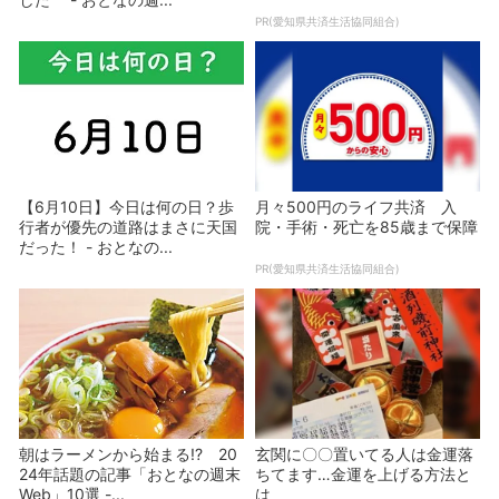
PR(愛知県共済生活協同組合)
【6月10日】今日は何の日？歩
月々500円のライフ共済 入
行者が優先の道路はまさに天国
院・手術・死亡を85歳まで保障
だった！ - おとなの...
PR(愛知県共済生活協同組合)
朝はラーメンから始まる!? 20
玄関に〇〇置いてる人は金運落
24年話題の記事「おとなの週末
ちてます…金運を上げる方法と
Web」10選 -...
は