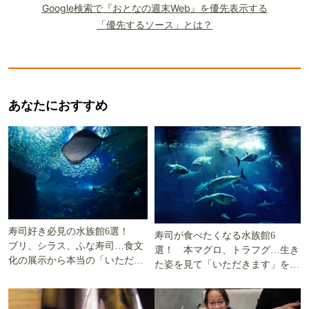
Google検索で『おとなの週末Web』を優先表示する
「優先するソース」とは？
あなたにおすすめ
寿司好き必見の水族館6選！
寿司が食べたくなる水族館6
ブリ、シラス、ふな寿司…食文
選！ 本マグロ、トラフグ…生き
化の展示から本当の「いただき
た姿を見て「いただきます」を考
ます」を知る
える