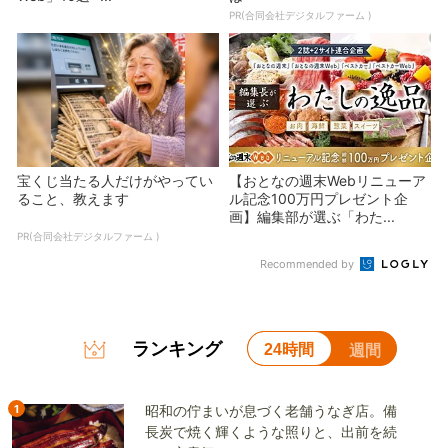
PR(合同会社デジタルファーム )
宝くじ当たる人だけがやってい
【おとなの週末Webリニューア
ること、教えます
ル記念100万円プレゼント企
画】編集部が選ぶ「わた...
PR(合同会社デジタルファーム )
Recommended by
ランキング
24時間
週間
1
昭和の佇まいが息づく老舗うなぎ店。備
長炭で焼く輝くような照りと、出前を続