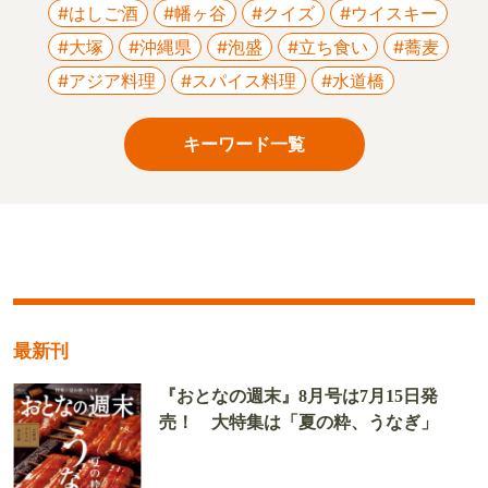
#はしご酒
#幡ヶ谷
#クイズ
#ウイスキー
#大塚
#沖縄県
#泡盛
#立ち食い
#蕎麦
#アジア料理
#スパイス料理
#水道橋
キーワード一覧
最新刊
『おとなの週末』8月号は7月15日発
売！ 大特集は「夏の粋、うなぎ」