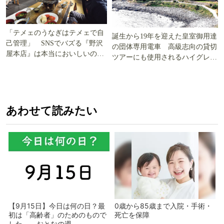
「テメェのうなぎはテメェで自
誕生から19年を迎えた皇室御用達
己管理」 SNSでバズる『野沢
の団体専用電車 高級志向の貸切
屋本店』は本当においしいの
ツアーにも使用されるハイグレー
か!? いざ実食調査
ド電車とは
あわせて読みたい
【9月15日】今日は何の日？最
0歳から85歳まで入院・手術・
初は「高齢者」のためのもので
死亡を保障
した - おとなの週...