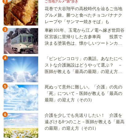
2
ご当地グルメ“旅”歩き
花巻で大谷翔平の高校時代を辿るご当地
グルメ旅。勝つと食べたチョコバナナク
レープや「サンマー焼きそば」も
3
車齢101年、玉電から江ノ電へ嫁ぎ世田谷
区宮坂に里帰りした古参車両 投票で
決まる塗装色は、懐かしいツートンカラ
ーか、グリーン単色か
4
「ピンピンコロリ」の裏話。あなたにベ
ストな介護施設はどうやって選ぶ？ －
医師が教える「最高の最期」の迎え方
（その2）
5
死ぬって意外に難しい。「介護」の先の
「死」について－医師が教える「最高の
最期」の迎え方（その3）
6
介護を少しでも先送りしたい！ 介護を
遠ざける8つのこと－医師が教える「最高
の最期」の迎え方（その1）