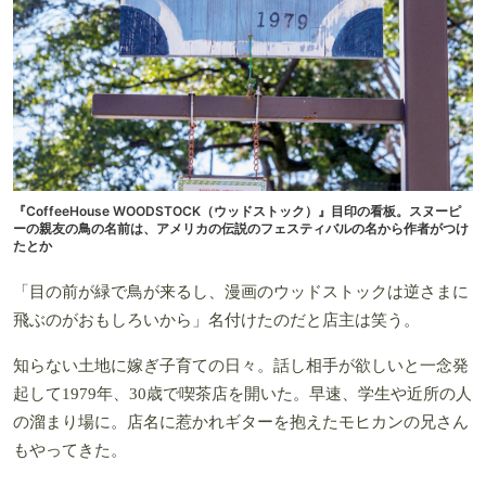
『CoffeeHouse WOODSTOCK（ウッドストック）』目印の看板。スヌーピ
ーの親友の鳥の名前は、アメリカの伝説のフェスティバルの名から作者がつけ
たとか
「目の前が緑で鳥が来るし、漫画のウッドストックは逆さまに
飛ぶのがおもしろいから」名付けたのだと店主は笑う。
知らない土地に嫁ぎ子育ての日々。話し相手が欲しいと一念発
起して1979年、30歳で喫茶店を開いた。早速、学生や近所の人
の溜まり場に。店名に惹かれギターを抱えたモヒカンの兄さん
もやってきた。