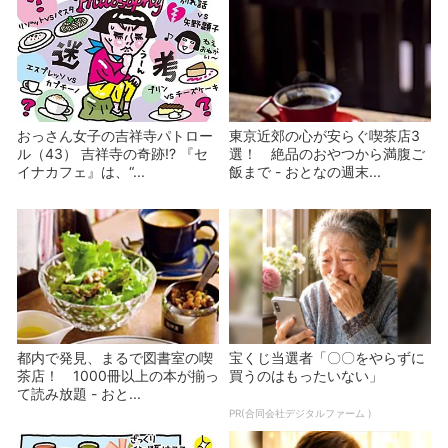
おっさん女子の吉祥寺パトロー
東京近郊の心が安らぐ喫茶店3
ル（43） 吉祥寺の奇跡!? 『セ
選！ 絶品のおやつから満腹ご
イナカフェ』は、“...
飯まで - おとなの週末...
都内で発見、まるで図書室の喫
宝くじ当選者「〇〇をやらずに
茶店！ 1000冊以上の本が揃っ
買うのはもったいない」
て読み放題 - おと...
PR(合同会社デジタルファーム )