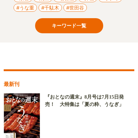
#うな重
#千駄木
#世田谷
キーワード一覧
最新刊
『おとなの週末』8月号は7月15日発
売！ 大特集は「夏の粋、うなぎ」