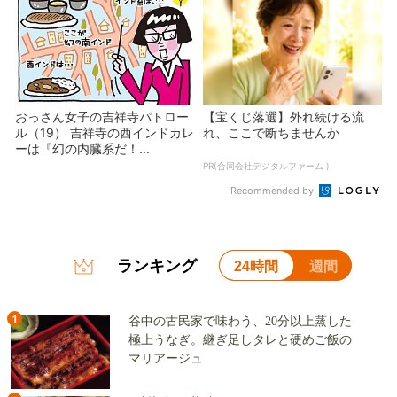
おっさん女子の吉祥寺パトロー
【宝くじ落選】外れ続ける流
ル（19） 吉祥寺の西インドカレ
れ、ここで断ちませんか
ーは『幻の内臓系だ！...
PR(合同会社デジタルファーム )
Recommended by
ランキング
24時間
週間
1
谷中の古民家で味わう、20分以上蒸した
極上うなぎ。継ぎ足しタレと硬めご飯の
マリアージュ