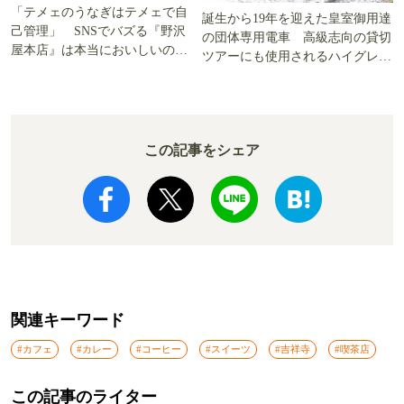
「テメェのうなぎはテメェで自
誕生から19年を迎えた皇室御用達
己管理」 SNSでバズる『野沢
の団体専用電車 高級志向の貸切
屋本店』は本当においしいの
ツアーにも使用されるハイグレー
か!? いざ実食調査
ド電車とは
この記事をシェア
関連キーワード
#カフェ
#カレー
#コーヒー
#スイーツ
#吉祥寺
#喫茶店
この記事のライター