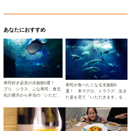
あなたにおすすめ
寿司好き必見の水族館6選！
寿司が食べたくなる水族館6
ブリ、シラス、ふな寿司…食文
選！ 本マグロ、トラフグ…生き
化の展示から本当の「いただき
た姿を見て「いただきます」を考
ます」を知る
える