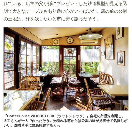
れている。店主の父が孫にプレゼントした鉄道模型が見える透
明で大きなテーブルもあり遊び心がいっぱいだ。店の前の公園
の土地は、緑を残したいと市に安く譲ったそう。
『CoffeeHouse WOODSTOCK（ウッドストック）』自宅の外壁を利用し、
大工さんが一人で作ったそう。光溢れる窓からは公園の緑が見渡せて気持ちが
いい。珈琲片手に野鳥観察する人も