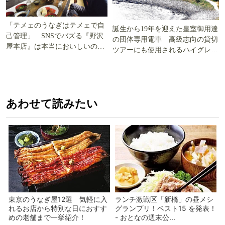
「テメェのうなぎはテメェで自
誕生から19年を迎えた皇室御用達
己管理」 SNSでバズる『野沢
の団体専用電車 高級志向の貸切
屋本店』は本当においしいの
ツアーにも使用されるハイグレー
か!? いざ実食調査
ド電車とは
あわせて読みたい
東京のうなぎ屋12選 気軽に入
ランチ激戦区「新橋」の昼メシ
れるお店から特別な日におすす
グランプリ！ベスト15 を発表！
めの老舗まで一挙紹介！
- おとなの週末公...