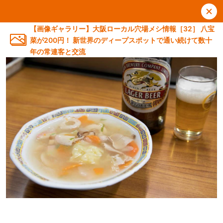
【画像ギャラリー】大阪ローカル穴場メシ情報［32］ 八宝
菜が200円！ 新世界のディープスポットで通い続けて数十
年の常連客と交流