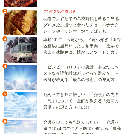
2
ご当地グルメ“旅”歩き
花巻で大谷翔平の高校時代を辿るご当地
グルメ旅。勝つと食べたチョコバナナク
レープや「サンマー焼きそば」も
3
車齢101年、玉電から江ノ電へ嫁ぎ世田谷
区宮坂に里帰りした古参車両 投票で
決まる塗装色は、懐かしいツートンカラ
ーか、グリーン単色か
4
「ピンピンコロリ」の裏話。あなたにベ
ストな介護施設はどうやって選ぶ？ －
医師が教える「最高の最期」の迎え方
（その2）
5
死ぬって意外に難しい。「介護」の先の
「死」について－医師が教える「最高の
最期」の迎え方（その3）
6
介護を少しでも先送りしたい！ 介護を
遠ざける8つのこと－医師が教える「最高