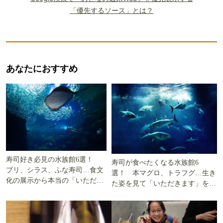
「優先するソース」とは？
あなたにおすすめ
寿司好き必見の水族館6選！
寿司が食べたくなる水族館6
ブリ、シラス、ふな寿司…食文
選！ 本マグロ、トラフグ…生き
化の展示から本当の「いただき
た姿を見て「いただきます」を考
ます」を知る
える