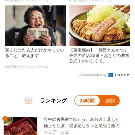
宝くじ当たる人だけがやってい
【東京都内】「極旨とんかつ」
ること、教えます
最強の名店33選 - おとなの週末
公式｜おいしくて、...
PR(合同会社デジタルファーム )
Recommended by
ランキング
24時間
週間
1
谷中の古民家で味わう、20分以上蒸した
極上うなぎ。継ぎ足しタレと硬めご飯の
マリアージュ