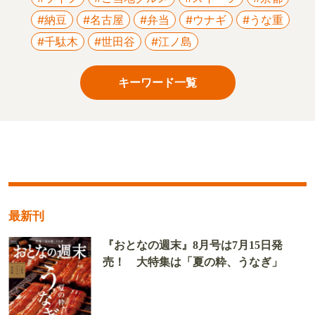
#納豆
#名古屋
#弁当
#ウナギ
#うな重
#千駄木
#世田谷
#江ノ島
キーワード一覧
最新刊
『おとなの週末』8月号は7月15日発
売！ 大特集は「夏の粋、うなぎ」