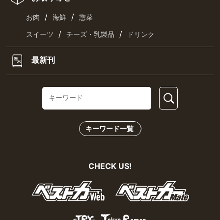
/
/
お肉
海鮮
惣菜
/
/
スイーツ
チーズ・乳製品
ドリンク
最新刊
キーワード一覧
CHECK US!