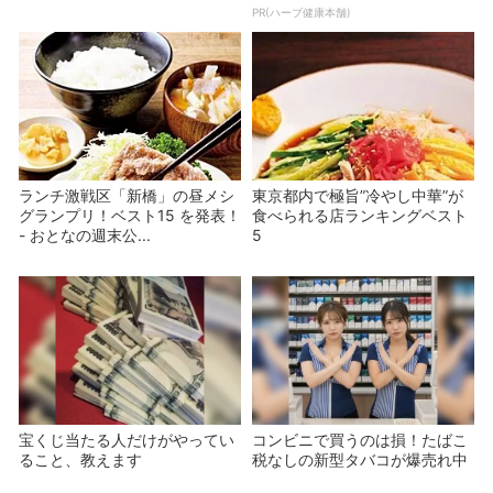
PR(ハーブ健康本舗)
ランチ激戦区「新橋」の昼メシ
東京都内で極旨”冷やし中華”が
グランプリ！ベスト15 を発表！
食べられる店ランキングベスト
- おとなの週末公...
5
宝くじ当たる人だけがやってい
コンビニで買うのは損！たばこ
ること、教えます
税なしの新型タバコが爆売れ中