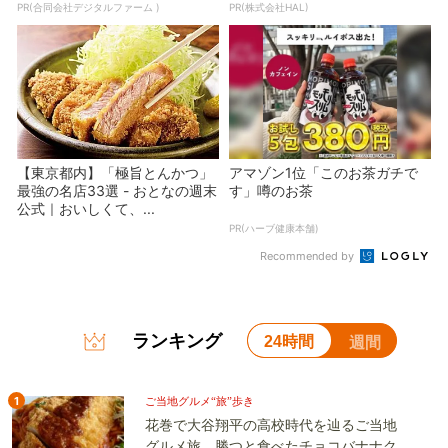
PR(合同会社デジタルファーム )
PR(株式会社HAL)
【東京都内】「極旨とんかつ」
アマゾン1位「このお茶ガチで
最強の名店33選 - おとなの週末
す」噂のお茶
公式｜おいしくて、...
PR(ハーブ健康本舗)
Recommended by
ランキング
24時間
週間
1
ご当地グルメ“旅”歩き
花巻で大谷翔平の高校時代を辿るご当地
グルメ旅。勝つと食べたチョコバナナク