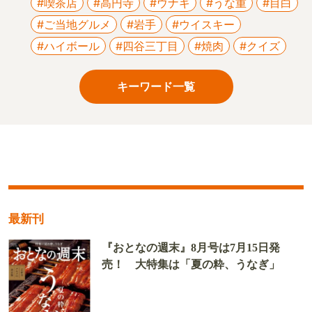
#喫茶店
#高円寺
#ウナギ
#うな重
#目白
#ご当地グルメ
#岩手
#ウイスキー
#ハイボール
#四谷三丁目
#焼肉
#クイズ
キーワード一覧
最新刊
『おとなの週末』8月号は7月15日発
売！ 大特集は「夏の粋、うなぎ」