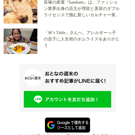
笹塚の床屋『handsam』は、ファッショ
ン業界出身の店主が理容と美容のダブル
ライセンスで挑む新しいカルチャー発信
基地
「Ｍ’s Table」さんへ。アレルギーっ子
の息子に人生初のオムライスをありがと
う