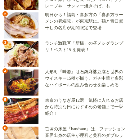
レープや「サンマー焼きそば」も
2
明日から！福島・喜多方の「喜多方ラー
メンの異端児」が東京駅に。鶏と青口煮
干しの名店が期間限定で登場
3
ランチ激戦区「新橋」の昼メシグランプ
リ！ベスト15 を発表！
4
人形町『味源』は石鍋麻婆豆腐と世界の
ウイスキー15種が揃う。ガチ中華と多彩
なハイボールの組み合わせを楽しめる
5
東京のうなぎ屋12選 気軽に入れるお店
から特別な日におすすめの老舗まで一挙
紹介！
6
笹塚の床屋『handsam』は、ファッション
業界出身の店主が理容と美容のダブルラ