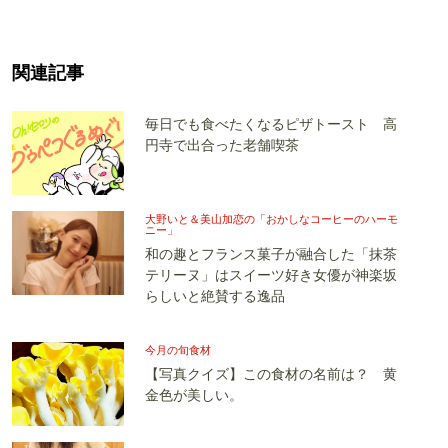
関連記事
毎日でも食べたくなるピザトースト 高
円寺で出合った老舗喫茶
大野いと＆美山加恋の「おかしなコーヒーのハーモ
ニー」
和の趣とフランス菓子が融合した「抹茶
テリーヌ」はスイーツ好き女優が神楽坂
らしいと絶賛する逸品
今月の旬食材
【写真クイズ】この食材の名前は？ 黄
金色が美しい。