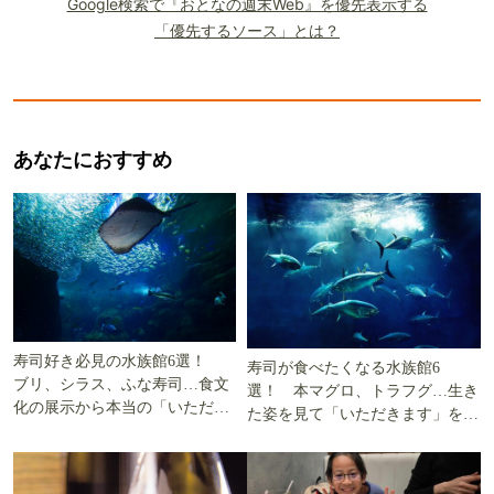
Google検索で『おとなの週末Web』を優先表示する
「優先するソース」とは？
あなたにおすすめ
寿司好き必見の水族館6選！
寿司が食べたくなる水族館6
ブリ、シラス、ふな寿司…食文
選！ 本マグロ、トラフグ…生き
化の展示から本当の「いただき
た姿を見て「いただきます」を考
ます」を知る
える