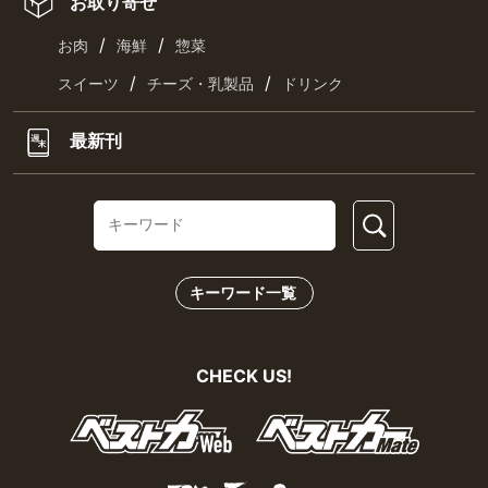
お取り寄せ
/
/
お肉
海鮮
惣菜
/
/
スイーツ
チーズ・乳製品
ドリンク
最新刊
キーワード一覧
CHECK US!