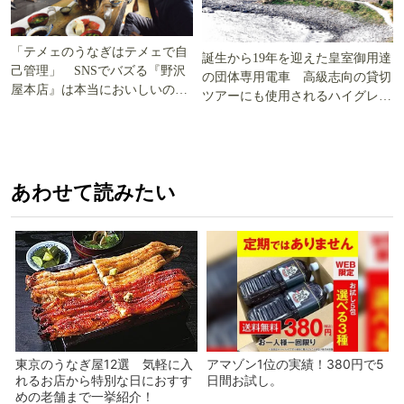
「テメェのうなぎはテメェで自
誕生から19年を迎えた皇室御用達
己管理」 SNSでバズる『野沢
の団体専用電車 高級志向の貸切
屋本店』は本当においしいの
ツアーにも使用されるハイグレー
か!? いざ実食調査
ド電車とは
あわせて読みたい
東京のうなぎ屋12選 気軽に入
アマゾン1位の実績！380円で5
れるお店から特別な日におすす
日間お試し。
めの老舗まで一挙紹介！