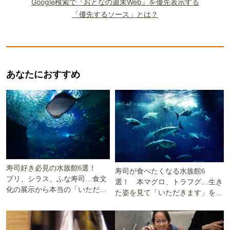
Google検索で『おとなの週末Web』を優先表示する
「優先するソース」とは？
あなたにおすすめ
寿司好き必見の水族館6選！
寿司が食べたくなる水族館6
ブリ、シラス、ふな寿司…食文
選！ 本マグロ、トラフグ…生き
化の展示から本当の「いただき
た姿を見て「いただきます」を考
ます」を知る
える