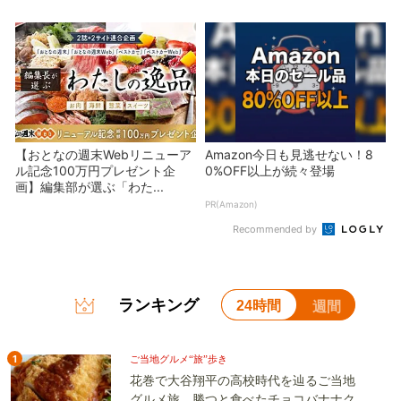
【おとなの週末Webリニューア
Amazon今日も見逃せない！8
ル記念100万円プレゼント企
0%OFF以上が続々登場
画】編集部が選ぶ「わた...
PR(Amazon)
Recommended by
ランキング
24時間
週間
1
ご当地グルメ“旅”歩き
花巻で大谷翔平の高校時代を辿るご当地
グルメ旅。勝つと食べたチョコバナナク