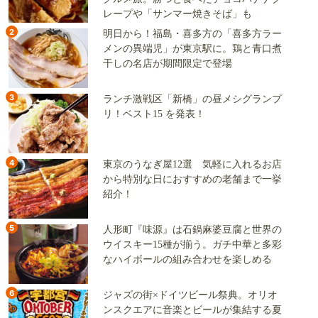
レープや「サンマー焼きそば」も
2
明日から！福島・喜多方の「喜多方ラー
メンの異端児」が東京駅に。鶏と青口煮
干しの名店が期間限定で登場
3
ランチ激戦区「新橋」の昼メシグランプ
リ！ベスト15 を発表！
4
東京のうなぎ屋12選 気軽に入れるお店
から特別な日におすすめの老舗まで一挙
紹介！
5
人形町『味源』は石鍋麻婆豆腐と世界の
ウイスキー15種が揃う。ガチ中華と多彩
なハイボールの組み合わせを楽しめる
6
ジャズの街×ドイツビール祭典。オリオ
ンスクエアに音楽とビールが集結する夏