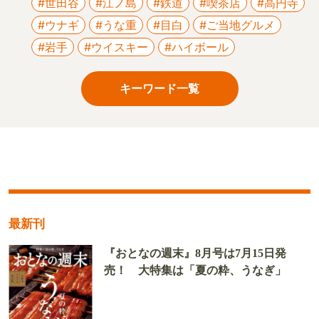
#世田谷
#江ノ島
#鉄道
#喫茶店
#高円寺
#ウナギ
#うな重
#目白
#ご当地グルメ
#岩手
#ウイスキー
#ハイボール
キーワード一覧
最新刊
『おとなの週末』8月号は7月15日発
売！ 大特集は「夏の粋、うなぎ」