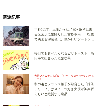
関連記事
車齢101年、玉電から江ノ電へ嫁ぎ世田
谷区宮坂に里帰りした古参車両 投票
で決まる塗装色は、懐かしいツートンカ
ラーか、グリーン単色か
毎日でも食べたくなるピザトースト 高
円寺で出合った老舗喫茶
大野いと＆美山加恋の「おかしなコーヒーのハーモ
ニー」
和の趣とフランス菓子が融合した「抹茶
テリーヌ」はスイーツ好き女優が神楽坂
らしいと絶賛する逸品