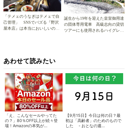
「テメェのうなぎはテメェで自
誕生から19年を迎えた皇室御用達
己管理」 SNSでバズる『野沢
の団体専用電車 高級志向の貸切
屋本店』は本当においしいの
ツアーにも使用されるハイグレー
か!? いざ実食調査
ド電車とは
あわせて読みたい
「え、こんなセールやってた
【9月15日】今日は何の日？最
の？」80％OFF以上が続々登
初は「高齢者」のためのもので
場！Amazonの本気が...
した - おとなの週...