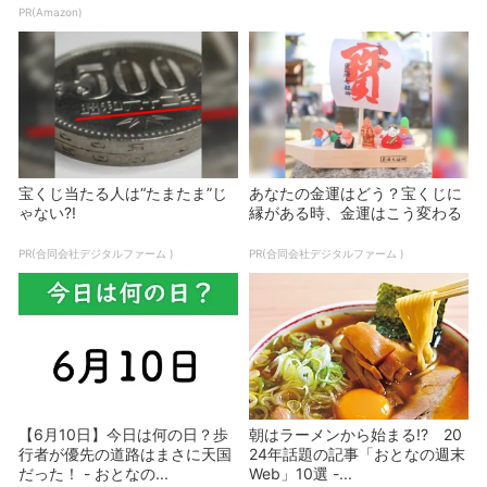
PR(Amazon)
宝くじ当たる人は“たまたま”じ
あなたの金運はどう？宝くじに
ゃない?!
縁がある時、金運はこう変わる
PR(合同会社デジタルファーム )
PR(合同会社デジタルファーム )
【6月10日】今日は何の日？歩
朝はラーメンから始まる!? 20
行者が優先の道路はまさに天国
24年話題の記事「おとなの週末
だった！ - おとなの...
Web」10選 -...