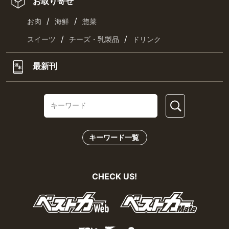
お取り寄せ
/
/
お肉
海鮮
惣菜
/
/
スイーツ
チーズ・乳製品
ドリンク
最新刊
キーワード一覧
CHECK US!