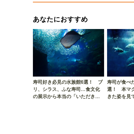
あなたにおすすめ
寿司好き必見の水族館6選！ ブ
寿司が食べ
リ、シラス、ふな寿司…食文化
選！ 本マ
の展示から本当の「いただきま
きた姿を見
す」を知る
を考える