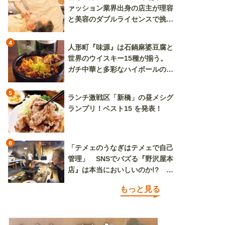
ァッション業界出身の店主が理容
と美容のダブルライセンスで挑む
新しいカルチャー発信基地
4
人形町『味源』は石鍋麻婆豆腐と
世界のウイスキー15種が揃う。
ガチ中華と多彩なハイボールの組
み合わせを楽しめる
5
ランチ激戦区「新橋」の昼メシグ
ランプリ！ベスト15 を発表！
6
「テメェのうなぎはテメェで自己
管理」 SNSでバズる『野沢屋本
店』は本当においしいのか!? い
ざ実食調査
もっと見る