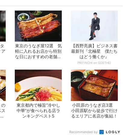
がタ
東京のうなぎ屋12選 気
【西野亮廣】ビジネス書
ィア
軽に入れるお店から特別
最新刊『北極星 僕たち
な日におすすめの老舗ま
はどう働くか』
で一挙紹介！
PR(FINCHI on GOETHE)
」の
東京都内で極旨”冷やし
小田原のうなぎ店3選
ベス
中華”が食べられる店ラ
小田原駅から徒歩で行け
とな
ンキングベスト5
るエリアに名店が集結！
Recommended by