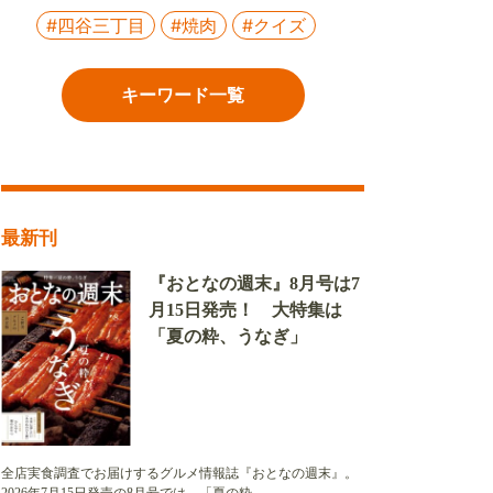
#四谷三丁目
#焼肉
#クイズ
キーワード一覧
最新刊
『おとなの週末』8月号は7
月15日発売！ 大特集は
「夏の粋、うなぎ」
全店実食調査でお届けするグルメ情報誌『おとなの週末』。