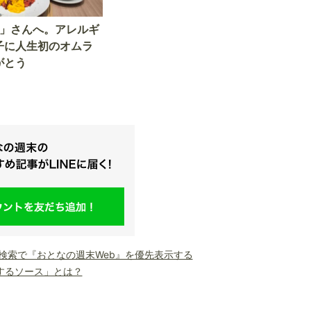
子に人生初のオムラ
がとう
le検索で『おとなの週末Web』を優先表示する
するソース」とは？