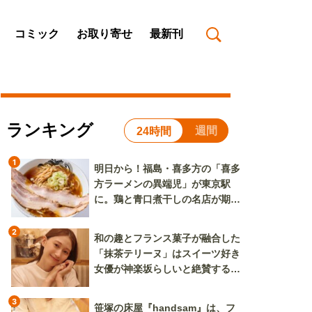
コミック
お取り寄せ
最新刊
ランキング
週間
24時間
1
明日から！福島・喜多方の「喜多
方ラーメンの異端児」が東京駅
に。鶏と青口煮干しの名店が期間
限定で登場
2
和の趣とフランス菓子が融合した
「抹茶テリーヌ」はスイーツ好き
女優が神楽坂らしいと絶賛する逸
品
3
笹塚の床屋『handsam』は、フ