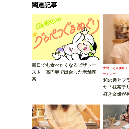
関連記事
毎日でも食べたくなるピザトー
大野いと＆美山加
スト 高円寺で出合った老舗喫
ーモニー」
茶
和の趣とフ
た「抹茶テ
好き女優が
する逸品