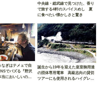
中央線・総武線で見つけた、香り
で旅する4軒のスパイスめし 夏
に食べたい懐かしさと驚き
うなぎはテメェで自
誕生から19年を迎えた皇室御用達
SNSでバズる『野沢
の団体専用電車 高級志向の貸切
本当においしいの
ツアーにも使用されるハイグレー
実食調査
ド電車とは