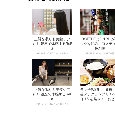
上質な眠りも美髪ケア
GOETHEとFINCHI
も！ 銀座で体感するReF
ッグを組み、新メデ
a
を創設
PR(ReFa GINZA on CREA)
PR(FINCHI on GOETHE)
上質な眠りも美髪ケア
ランチ激戦区「新橋
も！ 銀座で体感するReF
昼メシグランプリ！
a
ト15 を発表！ - お
の週末公...
PR(ReFa GINZA on CREA)