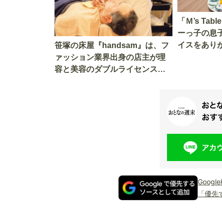
「Ｍ’s Table」さんへ。アレルギ
ーっ子の息
イスをあり
笹塚の床屋『handsam』は、フ
ァッション業界出身の店主が理
容と美容のダブルライセンスで
挑む新しいカルチャー発信基地
Goog
「優先