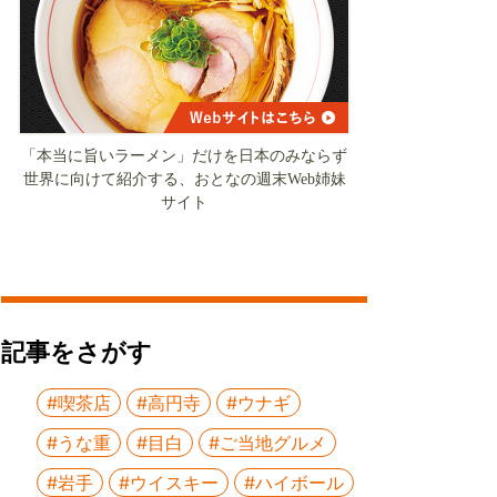
「本当に旨いラーメン」だけを日本のみならず
世界に向けて紹介する、おとなの週末Web姉妹
サイト
記事をさがす
#喫茶店
#高円寺
#ウナギ
#うな重
#目白
#ご当地グルメ
#岩手
#ウイスキー
#ハイボール