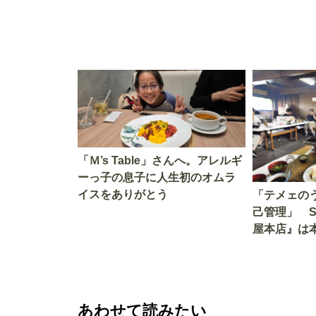
「Ｍ’s Table」さんへ。アレルギ
ーっ子の息子に人生初のオムラ
イスをありがとう
「テメェの
己管理」 
屋本店』は
か!? いざ
あわせて読みたい