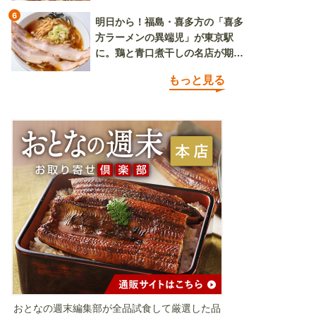
6
明日から！福島・喜多方の「喜多
方ラーメンの異端児」が東京駅
に。鶏と青口煮干しの名店が期間
限定で登場
もっと見る
おとなの週末編集部が全品試食して厳選した品