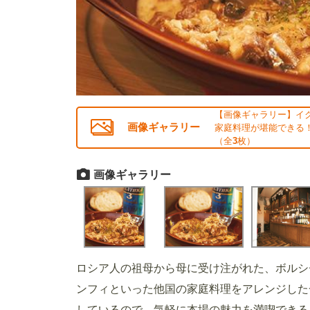
【画像ギャラリー】イク
画像ギャラリー
家庭料理が堪能できる！
（全
3
枚）
画像ギャラリー
ロシア人の祖母から母に受け注がれた、ボルシ
ンフィといった他国の家庭料理をアレンジした
しているので、気軽に本場の魅力を満喫できる