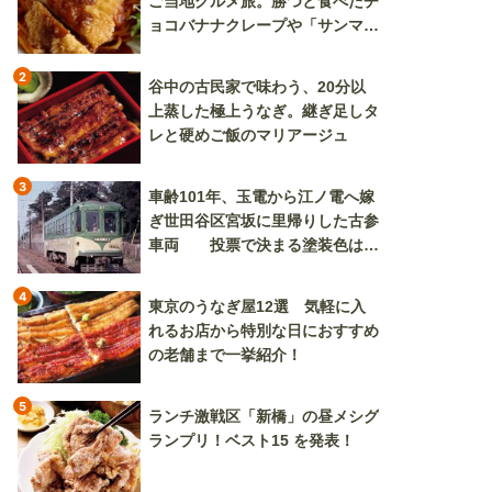
ご当地グルメ旅。勝つと食べたチ
ョコバナナクレープや「サンマー
焼きそば」も
2
谷中の古民家で味わう、20分以
上蒸した極上うなぎ。継ぎ足しタ
レと硬めご飯のマリアージュ
3
車齢101年、玉電から江ノ電へ嫁
ぎ世田谷区宮坂に里帰りした古参
車両 投票で決まる塗装色は、
懐かしいツートンカラーか、グリ
ーン単色か
4
東京のうなぎ屋12選 気軽に入
れるお店から特別な日におすすめ
の老舗まで一挙紹介！
5
ランチ激戦区「新橋」の昼メシグ
ランプリ！ベスト15 を発表！