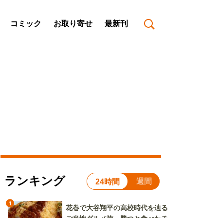
コミック
お取り寄せ
最新刊
ランキング
週間
24時間
1
花巻で大谷翔平の高校時代を辿る