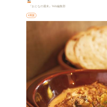
『おとなの週末』Web編集部
#用賀