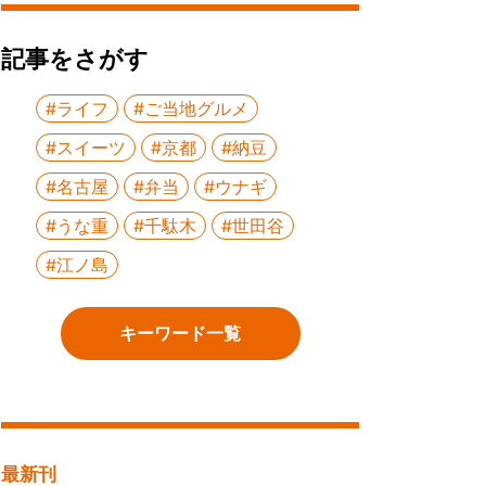
記事をさがす
#ライフ
#ご当地グルメ
#スイーツ
#京都
#納豆
#名古屋
#弁当
#ウナギ
#うな重
#千駄木
#世田谷
#江ノ島
キーワード一覧
最新刊