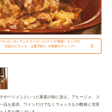
ラバル -ロシアンビストロ-（ビストロ/用賀）ロシアの
「伝説のピロシキ」は要予約☆ の画像をチェック!
チやペリメニといった家庭の味に加え、アヒージョ、コ
一品も提供。ワインだけでなくウォッカも10数種と充実
と人気を呼んでいる。