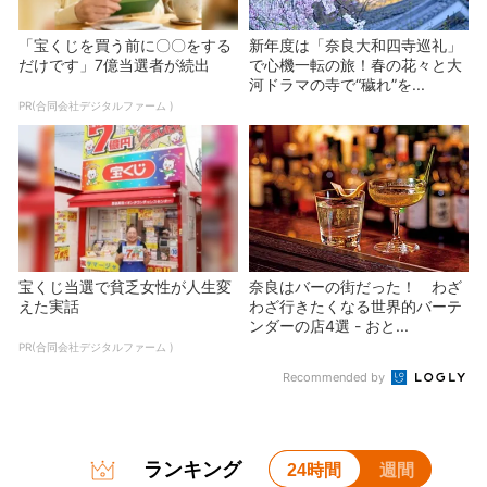
「宝くじを買う前に〇〇をする
新年度は「奈良大和四寺巡礼」
だけです」7億当選者が続出
で心機一転の旅！春の花々と大
河ドラマの寺で“穢れ”を...
PR(合同会社デジタルファーム )
宝くじ当選で貧乏女性が人生変
奈良はバーの街だった！ わざ
えた実話
わざ行きたくなる世界的バーテ
ンダーの店4選 - おと...
PR(合同会社デジタルファーム )
Recommended by
ランキング
24時間
週間