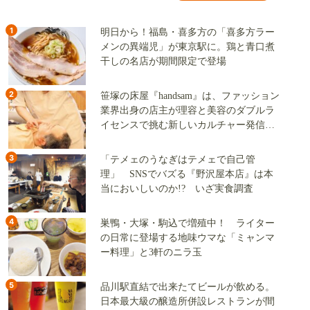
1
明日から！福島・喜多方の「喜多方ラー
メンの異端児」が東京駅に。鶏と青口煮
干しの名店が期間限定で登場
2
笹塚の床屋『handsam』は、ファッション
業界出身の店主が理容と美容のダブルラ
イセンスで挑む新しいカルチャー発信基
地
3
「テメェのうなぎはテメェで自己管
理」 SNSでバズる『野沢屋本店』は本
当においしいのか!? いざ実食調査
4
巣鴨・大塚・駒込で増殖中！ ライター
の日常に登場する地味ウマな「ミャンマ
ー料理」と3軒のニラ玉
5
品川駅直結で出来たてビールが飲める。
日本最大級の醸造所併設レストランが間