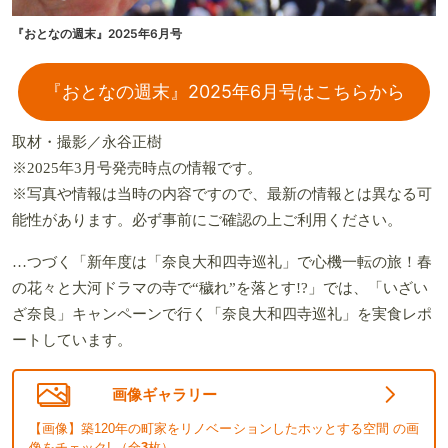
『おとなの週末』2025年6月号
『おとなの週末』2025年6月号はこちらから
取材・撮影／永谷正樹
※2025年3月号発売時点の情報です。
※写真や情報は当時の内容ですので、最新の情報とは異なる可
能性があります。必ず事前にご確認の上ご利用ください。
…つづく「新年度は「奈良大和四寺巡礼」で心機一転の旅！春
の花々と大河ドラマの寺で“穢れ”を落とす!?」では、「いざい
ざ奈良」キャンペーンで行く「奈良大和四寺巡礼」を実食レポ
ートしています。
画像ギャラリー
【画像】築120年の町家をリノベーションしたホッとする空間 の画
像をチェック! （全
3
枚）