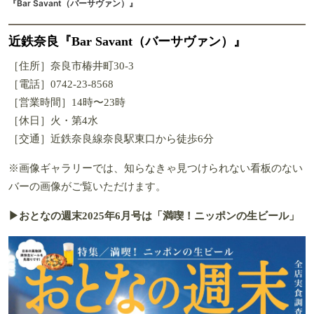
『Bar Savant（バーサヴァン）』
近鉄奈良『Bar Savant（バーサヴァン）』
［住所］奈良市椿井町30-3
［電話］0742-23-8568
［営業時間］14時〜23時
［休日］火・第4水
［交通］近鉄奈良線奈良駅東口から徒歩6分
※画像ギャラリーでは、知らなきゃ見つけられない看板のない
バーの画像がご覧いただけます。
▶おとなの週末2025年6月号は「
満喫！ニッポンの生ビール
」