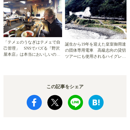
「テメェのうなぎはテメェで自
誕生から19年を迎えた皇室御用達
己管理」 SNSでバズる『野沢
の団体専用電車 高級志向の貸切
屋本店』は本当においしいの
ツアーにも使用されるハイグレー
か!? いざ実食調査
ド電車とは
この記事をシェア