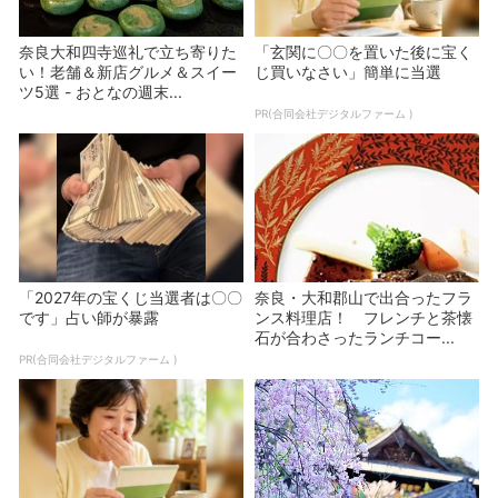
奈良大和四寺巡礼で立ち寄りた
「玄関に〇〇を置いた後に宝く
い！老舗＆新店グルメ＆スイー
じ買いなさい」簡単に当選
ツ5選 - おとなの週末...
PR(合同会社デジタルファーム )
「2027年の宝くじ当選者は〇〇
奈良・大和郡山で出合ったフラ
です」占い師が暴露
ンス料理店！ フレンチと茶懐
石が合わさったランチコー...
PR(合同会社デジタルファーム )