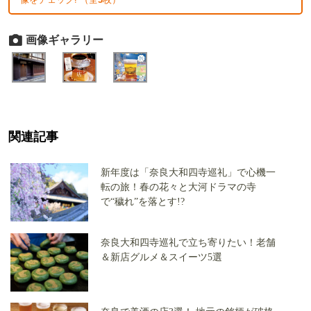
画像ギャラリー
関連記事
新年度は「奈良大和四寺巡礼」で心機一
転の旅！春の花々と大河ドラマの寺
で“穢れ”を落とす!?
奈良大和四寺巡礼で立ち寄りたい！老舗
＆新店グルメ＆スイーツ5選