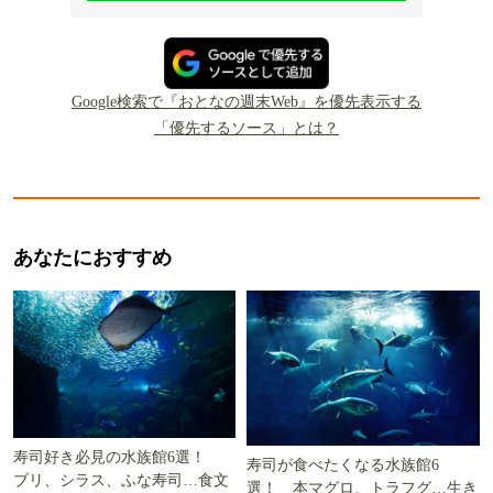
Google検索で『おとなの週末Web』を優先表示する
「優先するソース」とは？
あなたにおすすめ
寿司好き必見の水族館6選！
寿司が食べたくなる水族館6
ブリ、シラス、ふな寿司…食文
選！ 本マグロ、トラフグ…生き