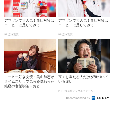
アマゾンで大人気！血圧対策は
アマゾンで大人気！血圧対策は
コーヒーに足してみて
コーヒーに足してみて
PR(森永乳業)
PR(森永乳業)
コーヒー好き女優・美山加恋が
宝くじ当たる人だけが気づいて
タイムスリップ気分を味わった
いる違い
銀座の老舗喫茶 - おと...
PR(合同会社デジタルファーム )
Recommended by