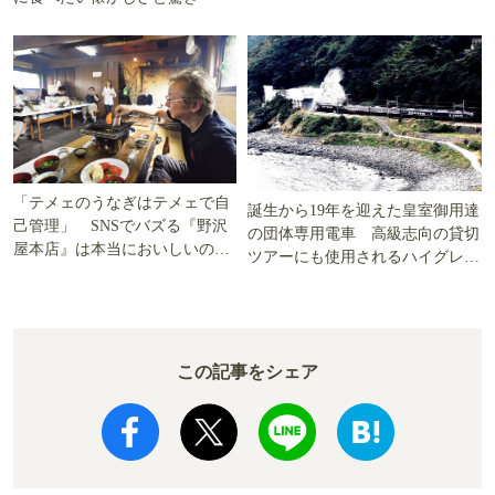
「テメェのうなぎはテメェで自
誕生から19年を迎えた皇室御用達
己管理」 SNSでバズる『野沢
の団体専用電車 高級志向の貸切
屋本店』は本当においしいの
ツアーにも使用されるハイグレー
か!? いざ実食調査
ド電車とは
この記事をシェア