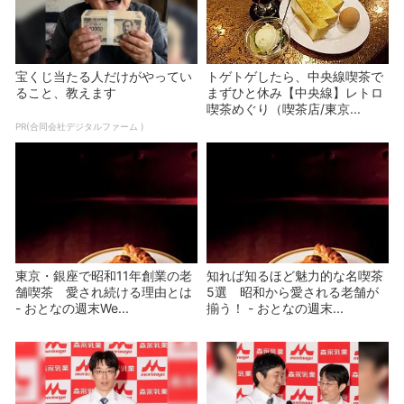
宝くじ当たる人だけがやってい
トゲトゲしたら、中央線喫茶で
ること、教えます
まずひと休み【中央線】レトロ
喫茶めぐり（喫茶店/東京...
PR(合同会社デジタルファーム )
東京・銀座で昭和11年創業の老
知れば知るほど魅力的な名喫茶
舗喫茶 愛され続ける理由とは
5選 昭和から愛される老舗が
- おとなの週末We...
揃う！ - おとなの週末...