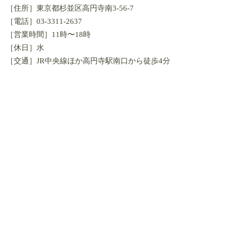
［住所］東京都杉並区高円寺南3-56-7
［電話］03-3311-2637
［営業時間］11時〜18時
［休日］水
［交通］JR中央線ほか高円寺駅南口から徒歩4分