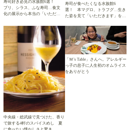
寿司好き必見の水族館6選！
寿司が食べたくなる水族館6
ブリ、シラス、ふな寿司…食文
選！ 本マグロ、トラフグ…生き
化の展示から本当の「いただき
た姿を見て「いただきます」を考
ます」を知る
える
「Ｍ’s Table」さんへ。アレルギー
っ子の息子に人生初のオムライス
をありがとう
中央線・総武線で見つけた、香り
で旅する4軒のスパイスめし 夏
に食べたい懐かしさと驚き