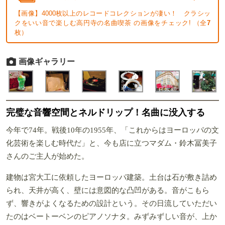
【画像】4000枚以上のレコードコレクションが凄い！ クラシッ
クをいい音で楽しむ高円寺の名曲喫茶 の画像をチェック! （全
7
枚）
画像ギャラリー
完璧な音響空間とネルドリップ！名曲に没入する
今年で74年。戦後10年の1955年、「これからはヨーロッパの文
化芸術を楽しむ時代だ」と、今も店に立つマダム・鈴木冨美子
さんのご主人が始めた。
建物は宮大工に依頼したヨーロッパ建築。土台は石が敷き詰め
られ、天井が高く、壁には意図的な凸凹がある。音がこもら
ず、響きがよくなるための設計という。その日流していただい
たのはベートーベンのピアノソナタ。みずみずしい音が、上か