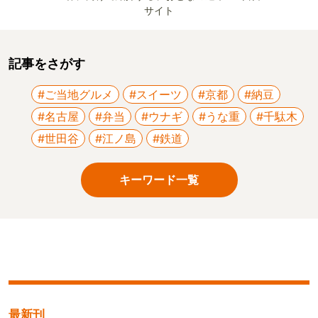
サイト
記事をさがす
#ご当地グルメ
#スイーツ
#京都
#納豆
#名古屋
#弁当
#ウナギ
#うな重
#千駄木
#世田谷
#江ノ島
#鉄道
キーワード一覧
最新刊