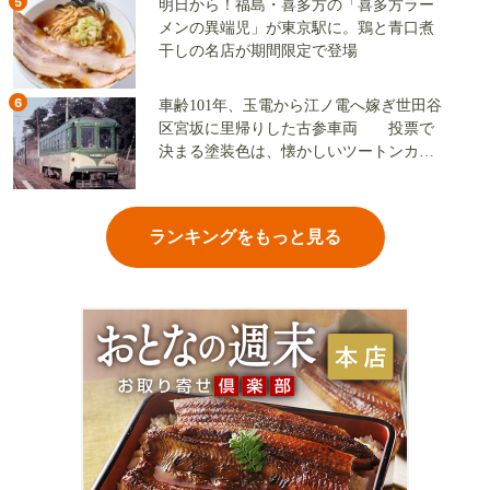
5
明日から！福島・喜多方の「喜多方ラー
メンの異端児」が東京駅に。鶏と青口煮
干しの名店が期間限定で登場
6
車齢101年、玉電から江ノ電へ嫁ぎ世田谷
区宮坂に里帰りした古参車両 投票で
決まる塗装色は、懐かしいツートンカラ
ーか、グリーン単色か
ランキングをもっと見る