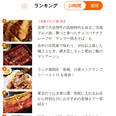
ランキング
24時間
週間
1
ご当地グルメ“旅”歩き
花巻で大谷翔平の高校時代を辿るご当地
グルメ旅。勝つと食べたチョコバナナク
レープや「サンマー焼きそば」も
2
谷中の古民家で味わう、20分以上蒸した
極上うなぎ。継ぎ足しタレと硬めご飯の
マリアージュ
3
ランチ激戦区「新橋」の昼メシグランプ
リ！ベスト15 を発表！
4
東京のうなぎ屋12選 気軽に入れるお店
から特別な日におすすめの老舗まで一挙
紹介！