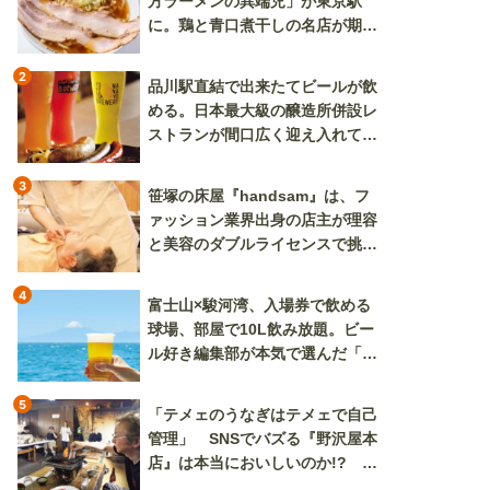
方ラーメンの異端児」が東京駅
に。鶏と青口煮干しの名店が期間
限定で登場
2
品川駅直結で出来たてビールが飲
める。日本最大級の醸造所併設レ
ストランが間口広く迎え入れてく
れる
3
笹塚の床屋『handsam』は、フ
ァッション業界出身の店主が理容
と美容のダブルライセンスで挑む
新しいカルチャー発信基地
4
富士山×駿河湾、入場券で飲める
球場、部屋で10L飲み放題。ビー
ル好き編集部が本気で選んだ「ビ
ール旅」
5
「テメェのうなぎはテメェで自己
管理」 SNSでバズる『野沢屋本
店』は本当においしいのか!? い
ざ実食調査