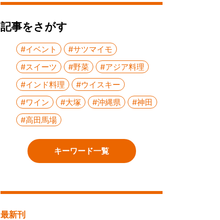
記事をさがす
#イベント
#サツマイモ
#スイーツ
#野菜
#アジア料理
#インド料理
#ウイスキー
#ワイン
#大塚
#沖縄県
#神田
#高田馬場
キーワード一覧
最新刊