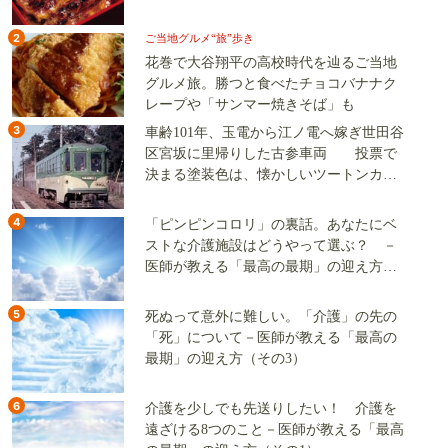
2
ご当地グルメ“旅”歩き
花巻で大谷翔平の高校時代を辿るご当地
グルメ旅。勝つと食べたチョコバナナク
レープや「サンマー焼きそば」も
3
車齢101年、玉電から江ノ電へ嫁ぎ世田谷
区宮坂に里帰りした古参車両 投票で
決まる塗装色は、懐かしいツートンカラ
ーか、グリーン単色か
4
「ピンピンコロリ」の裏話。あなたにベ
ストな介護施設はどうやって選ぶ？ －
医師が教える「最高の最期」の迎え方
（その2）
5
死ぬって意外に難しい。「介護」の先の
「死」について－医師が教える「最高の
最期」の迎え方（その3）
6
介護を少しでも先送りしたい！ 介護を
遠ざける8つのこと－医師が教える「最高