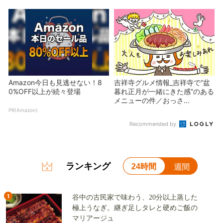
Amazon今日も見逃せない！8
吉祥寺グルメ情報_吉祥寺で“盆
0%OFF以上が続々登場
暮れ正月が一緒にきた感”のある
メニューの件／おっさ...
PR(Amazon)
Recommended by
ランキング
24時間
週間
1
谷中の古民家で味わう、20分以上蒸した
極上うなぎ。継ぎ足しタレと硬めご飯の
マリアージュ