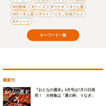
#自動車
#クイズ
#ウナギ
#うな重
#代々木上原
#ライフ
#ご当地グルメ
#スイーツ
キーワード一覧
最新刊
『おとなの週末』8月号は7月15日発
売！ 大特集は「夏の粋、うなぎ」