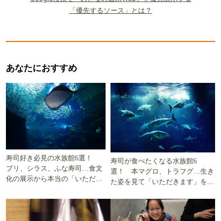
「優先するソース」とは？
あなたにおすすめ
寿司好き必見の水族館6選！
寿司が食べたくなる水族館6
ブリ、シラス、ふな寿司…食文
選！ 本マグロ、トラフグ…生き
化の展示から本当の「いただき
た姿を見て「いただきます」を考
ます」を知る
える