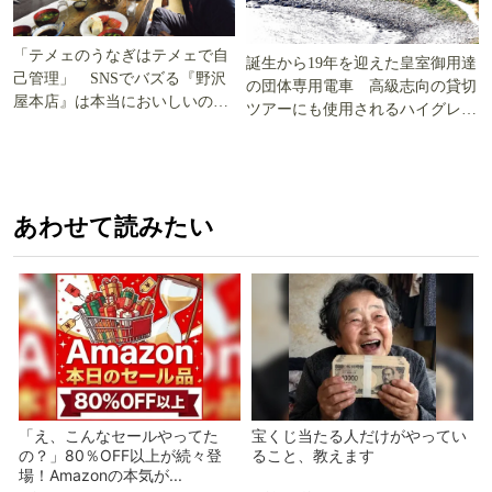
「テメェのうなぎはテメェで自
誕生から19年を迎えた皇室御用達
己管理」 SNSでバズる『野沢
の団体専用電車 高級志向の貸切
屋本店』は本当においしいの
ツアーにも使用されるハイグレー
か!? いざ実食調査
ド電車とは
あわせて読みたい
「え、こんなセールやってた
宝くじ当たる人だけがやってい
の？」80％OFF以上が続々登
ること、教えます
場！Amazonの本気が...