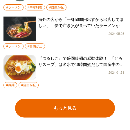
#ラーメン
#中華料理
#自由が丘
海外の客から「一杯5000円出すから出店してほ
しい」 夢で亡き父が食べていたラーメンがベ
ースの『Dad’s Ramen 夢にでてきた中華そば』
2024.05.08
#ラーメン
#自由が丘
『つるしこ』で盛岡冷麺の感動体験!! 「とろ
りスープ」は名水で10時間煮だして国産牛の旨
みを凝縮
2024.01.31
#冷麺
#自由が丘
もっと見る