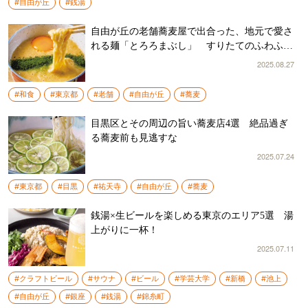
#自由が丘
#銭湯
自由が丘の老舗蕎麦屋で出合った、地元で愛さ
れる麺「とろろまぶし」 すりたてのふわふわ
のとろろが蕎麦と絡み合い格別な味わいだった
2025.08.27
#和食
#東京都
#老舗
#自由が丘
#蕎麦
目黒区とその周辺の旨い蕎麦店4選 絶品過ぎ
る蕎麦前も見逃すな
2025.07.24
#東京都
#目黒
#祐天寺
#自由が丘
#蕎麦
銭湯×生ビールを楽しめる東京のエリア5選 湯
上がりに一杯！
2025.07.11
#クラフトビール
#サウナ
#ビール
#学芸大学
#新橋
#池上
#自由が丘
#銀座
#銭湯
#錦糸町