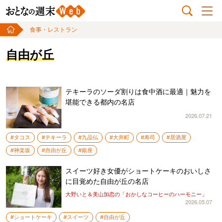
食事・レストラン
自由が丘
テキーラのソーダ割りは食中酒に最適｜魅力を
堪能できる都内の名店
2026.07.21
#タコス
#テキーラ
#九品仏
#大井町
#寿司
#居酒屋
#神楽坂
#自由が丘
#銀座
スイーツ好き女優がショートケーキのおいしさ
に目覚めた自由が丘の名店
大野いと＆美山加恋の「おかしなコーヒーのハーモニー」
2026.05.07
#ショートケーキ
#スイーツ
#自由が丘