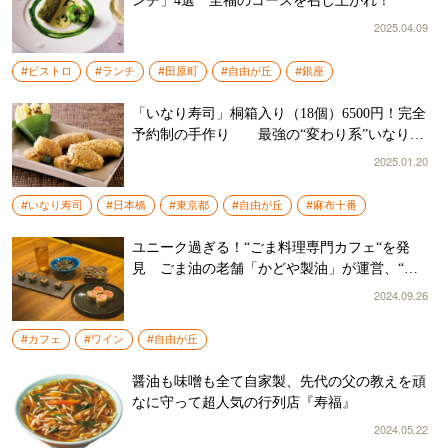
ンチ」4選 至福のコースを召し上がれ！
2025.04.09
#ビストロ
#ランチ
#田原町
#自由が丘
#銀座
「いなり寿司」桐箱入り（18個）6500円！完全
予約制の手作り 最強の“変わり系”いなり3
選
2025.01.20
#いなり寿司
#日本橋
#東京都
#自由が丘
#麻布十番
ユニーク過ぎる！“ごま料理専門カフェ“を発
見 ごま油の老舗「かどや製油」が運営、“ご
ま尽くし”メニューで一番旨かったのは？
2024.09.26
#カフェ
#ワイン
#自由が丘
醤油も味噌も全て自家製、先代の父の教えを頑
なに守って超人気の行列店『寿福』
2024.05.22