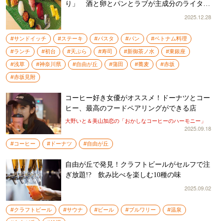
り」 酒と卵とパンとラブが主成分のライター
2025年ベスト10
2025.12.28
#サンドイッチ
#ステーキ
#パスタ
#パン
#ベトナム料理
#ランチ
#初台
#天ぷら
#寿司
#新御茶ノ水
#東銀座
#浅草
#神奈川県
#自由が丘
#蒲田
#蕎麦
#赤坂
#赤坂見附
コーヒー好き女優がオススメ！ドーナツとコー
ヒー、最高のフードペアリングができる店
大野いと＆美山加恋の「おかしなコーヒーのハーモニー」
2025.09.18
#コーヒー
#ドーナツ
#自由が丘
自由が丘で発見！クラフトビールがセルフで注
ぎ放題!? 飲み比べを楽しむ10種の味
2025.09.02
#クラフトビール
#サウナ
#ビール
#ブルワリー
#温泉