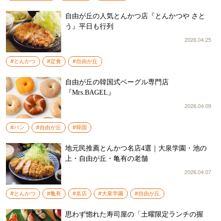
自由が丘の人気とんかつ店『とんかつや さと
う』平日も行列
2026.04.25
#とんかつ
#定食
#自由が丘
自由が丘の韓国式ベーグル専門店
『Mrs.BAGEL』
2026.04.09
#パン
#自由が丘
#韓国
地元民推薦とんかつ名店4選｜大泉学園・池の
上・自由が丘・亀有の老舗
2026.04.07
#とんかつ
#亀有
#名店
#大泉学園
#自由が丘
思わず惚れた寿司屋の「土曜限定ランチの握