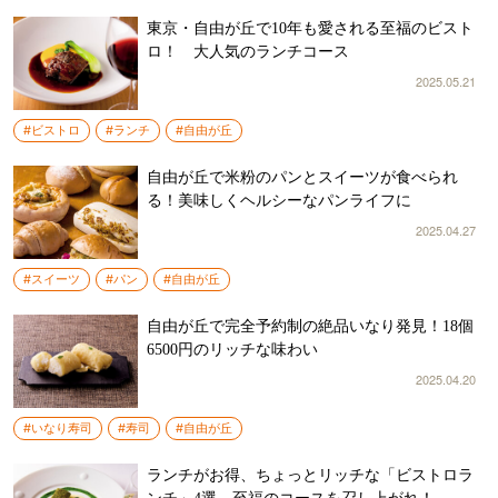
東京・自由が丘で10年も愛される至福のビスト
ロ！ 大人気のランチコース
2025.05.21
#ビストロ
#ランチ
#自由が丘
自由が丘で米粉のパンとスイーツが食べられ
る！美味しくヘルシーなパンライフに
2025.04.27
#スイーツ
#パン
#自由が丘
自由が丘で完全予約制の絶品いなり発見！18個
6500円のリッチな味わい
2025.04.20
#いなり寿司
#寿司
#自由が丘
ランチがお得、ちょっとリッチな「ビストロラ