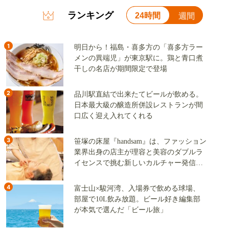
ランキング
24時間
週間
1
明日から！福島・喜多方の「喜多方ラー
メンの異端児」が東京駅に。鶏と青口煮
干しの名店が期間限定で登場
2
品川駅直結で出来たてビールが飲める。
日本最大級の醸造所併設レストランが間
口広く迎え入れてくれる
3
笹塚の床屋『handsam』は、ファッション
業界出身の店主が理容と美容のダブルラ
イセンスで挑む新しいカルチャー発信基
地
4
富士山×駿河湾、入場券で飲める球場、
部屋で10L飲み放題。ビール好き編集部
が本気で選んだ「ビール旅」