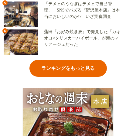
5
「テメェのうなぎはテメェで自己管
理」 SNSでバズる『野沢屋本店』は本
当においしいのか!? いざ実食調査
6
蒲田『お好み焼き辰』で発見した「カキ
オコ×タリスカーハイボール」が海のマ
リアージュだった
ランキングをもっと見る