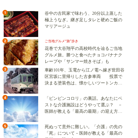
1
谷中の古民家で味わう、20分以上蒸した
極上うなぎ。継ぎ足しタレと硬めご飯の
マリアージュ
2
ご当地グルメ“旅”歩き
花巻で大谷翔平の高校時代を辿るご当地
グルメ旅。勝つと食べたチョコバナナク
レープや「サンマー焼きそば」も
3
車齢101年、玉電から江ノ電へ嫁ぎ世田谷
区宮坂に里帰りした古参車両 投票で
決まる塗装色は、懐かしいツートンカラ
ーか、グリーン単色か
4
「ピンピンコロリ」の裏話。あなたにベ
ストな介護施設はどうやって選ぶ？ －
医師が教える「最高の最期」の迎え方
（その2）
5
死ぬって意外に難しい。「介護」の先の
「死」について－医師が教える「最高の