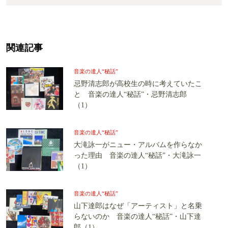
関連記事
音楽の達人“秘話”
忌野清志郎が高校生の時に考えていたこ
と 音楽の達人“秘話”・忌野清志郎
（1）
音楽の達人“秘話”
大滝詠一がニュー・アルバムを作らなか
った理由 音楽の達人“秘話”・大滝詠一
（1）
音楽の達人“秘話”
山下達郎はなぜ「アーティスト」と名乗
らないのか 音楽の達人“秘話”・山下達
郎（1）