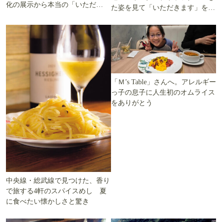
化の展示から本当の「いただき
た姿を見て「いただきます」を考
ます」を知る
える
「Ｍ’s Table」さんへ。アレルギー
っ子の息子に人生初のオムライス
をありがとう
中央線・総武線で見つけた、香り
で旅する4軒のスパイスめし 夏
に食べたい懐かしさと驚き