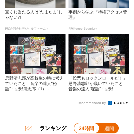
宝くじ当たる人は“たまたま”じ
事例から学ぶ『特権アクセス管
ゃない?!
理』
PR(合同会社デジタルファーム )
PR(KeeperSecurity)
忌野清志郎が高校生の時に考え
「投票もロックンロールだ！」
ていたこと 音楽の達人“秘
忌野清志郎が嘆いていたこと
話”・忌野清志郎（1） -...
音楽の達人“秘話”・忌野...
Recommended by
ランキング
24時間
週間