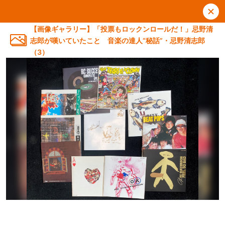
【画像ギャラリー】「投票もロックンロールだ！」忌野清
志郎が嘆いていたこと 音楽の達人“秘話”・忌野清志郎
（3）