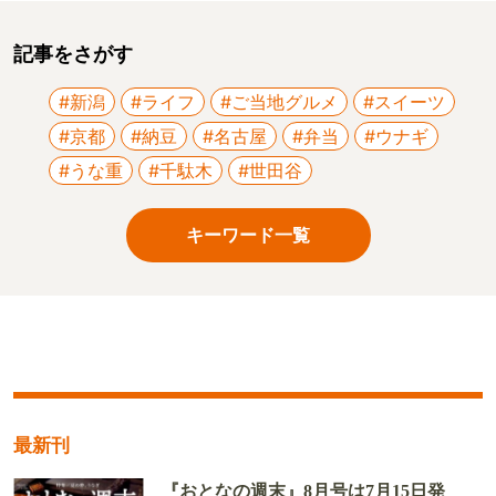
記事をさがす
#新潟
#ライフ
#ご当地グルメ
#スイーツ
#京都
#納豆
#名古屋
#弁当
#ウナギ
#うな重
#千駄木
#世田谷
キーワード一覧
最新刊
『おとなの週末』8月号は7月15日発