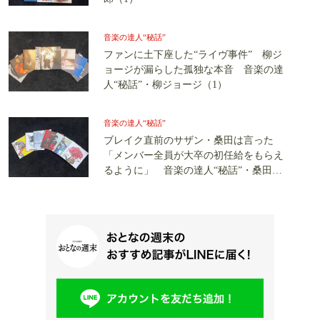
音楽の達人“秘話”
ファンに土下座した“ライヴ事件” 柳ジ
ョージが漏らした孤独な本音 音楽の達
人“秘話”・柳ジョージ（1）
音楽の達人“秘話”
ブレイク直前のサザン・桑田は言った
「メンバー全員が大卒の初任給をもらえ
るように」 音楽の達人“秘話”・桑田佳
祐（1）