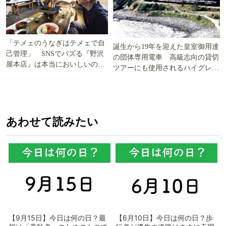
「テメェのうなぎはテメェで自
誕生から19年を迎えた皇室御用達
己管理」 SNSでバズる『野沢
の団体専用電車 高級志向の貸切
屋本店』は本当においしいの
ツアーにも使用されるハイグレー
か!? いざ実食調査
ド電車とは
あわせて読みたい
【9月15日】今日は何の日？最
【6月10日】今日は何の日？歩