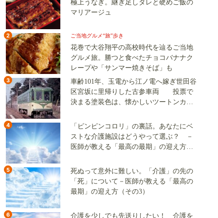
極上うなぎ。継ぎ足しタレと硬めご飯の
マリアージュ
2
ご当地グルメ“旅”歩き
花巻で大谷翔平の高校時代を辿るご当地
グルメ旅。勝つと食べたチョコバナナク
レープや「サンマー焼きそば」も
3
車齢101年、玉電から江ノ電へ嫁ぎ世田谷
区宮坂に里帰りした古参車両 投票で
決まる塗装色は、懐かしいツートンカラ
ーか、グリーン単色か
4
「ピンピンコロリ」の裏話。あなたにベ
ストな介護施設はどうやって選ぶ？ －
医師が教える「最高の最期」の迎え方
（その2）
5
死ぬって意外に難しい。「介護」の先の
「死」について－医師が教える「最高の
最期」の迎え方（その3）
6
介護を少しでも先送りしたい！ 介護を