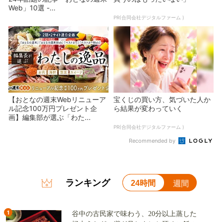
Web」10選 -...
PR(合同会社デジタルファーム )
【おとなの週末Webリニューア
宝くじの買い方、気づいた人か
ル記念100万円プレゼント企
ら結果が変わっていく
画】編集部が選ぶ「わた...
PR(合同会社デジタルファーム )
Recommended by
ランキング
24時間
週間
1
谷中の古民家で味わう、20分以上蒸した