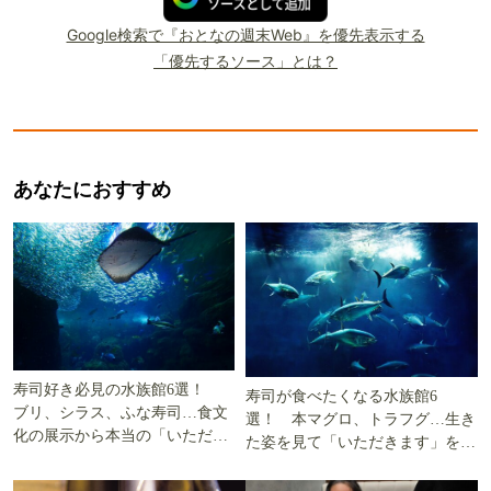
Google検索で『おとなの週末Web』を優先表示する
「優先するソース」とは？
あなたにおすすめ
寿司好き必見の水族館6選！
寿司が食べたくなる水族館6
ブリ、シラス、ふな寿司…食文
選！ 本マグロ、トラフグ…生き
化の展示から本当の「いただき
た姿を見て「いただきます」を考
ます」を知る
える