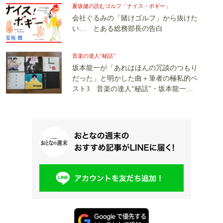
夏坂健の読むゴルフ「ナイス・ボギー」
会社ぐるみの「賭けゴルフ」から抜けた
い… とある総務部長の告白
音楽の達人“秘話”
坂本龍一が「あれはほんの冗談のつもり
だった」と明かした曲＋筆者の極私的ベ
スト3 音楽の達人“秘話”・坂本龍一（4
完）