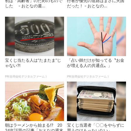
初は「高齢者」のためのもので
行者が優先の道路はまさに天国
した - おとなの週...
だった！ - おとなの...
宝くじ当たる人は“たまたま”じ
「占い師だけが知ってる〝お金
ゃない?!
が増える人の共通点〟」
PR(合同会社デジタルファーム )
PR(合同会社デジタルファーム )
朝はラーメンから始まる!? 20
宝くじ当選者「〇〇をやらずに
24年話題の記事「おとなの週末
買うのはもったいない」