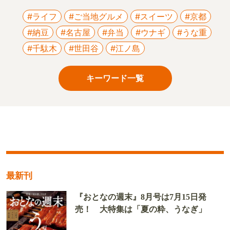
#ライフ
#ご当地グルメ
#スイーツ
#京都
#納豆
#名古屋
#弁当
#ウナギ
#うな重
#千駄木
#世田谷
#江ノ島
キーワード一覧
最新刊
『おとなの週末』8月号は7月15日発
売！ 大特集は「夏の粋、うなぎ」