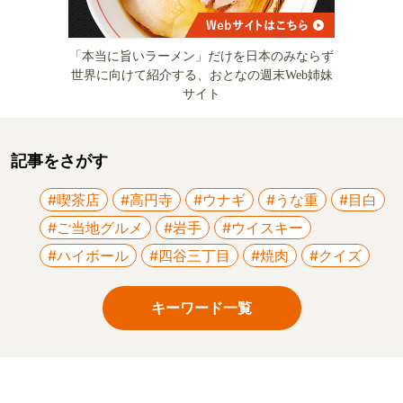
「本当に旨いラーメン」だけを日本のみならず
世界に向けて紹介する、おとなの週末Web姉妹
サイト
記事をさがす
#喫茶店
#高円寺
#ウナギ
#うな重
#目白
#ご当地グルメ
#岩手
#ウイスキー
#ハイボール
#四谷三丁目
#焼肉
#クイズ
キーワード一覧