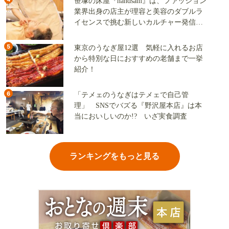
笹塚の床屋『handsam』は、ファッション
業界出身の店主が理容と美容のダブルラ
イセンスで挑む新しいカルチャー発信基
地
5
東京のうなぎ屋12選 気軽に入れるお店
から特別な日におすすめの老舗まで一挙
紹介！
6
「テメェのうなぎはテメェで自己管
理」 SNSでバズる『野沢屋本店』は本
当においしいのか!? いざ実食調査
ランキングをもっと見る