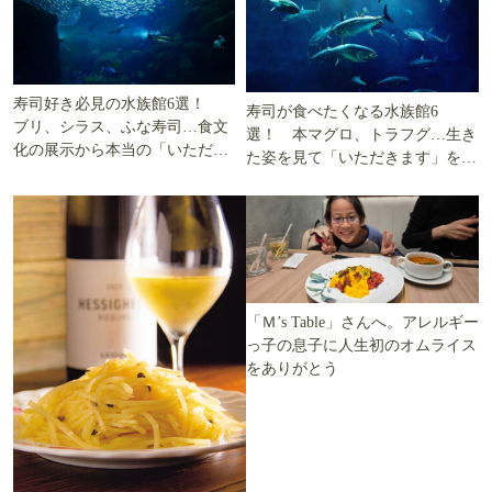
寿司好き必見の水族館6選！
寿司が食べたくなる水族館6
ブリ、シラス、ふな寿司…食文
選！ 本マグロ、トラフグ…生き
化の展示から本当の「いただき
た姿を見て「いただきます」を考
ます」を知る
える
「Ｍ’s Table」さんへ。アレルギー
っ子の息子に人生初のオムライス
をありがとう