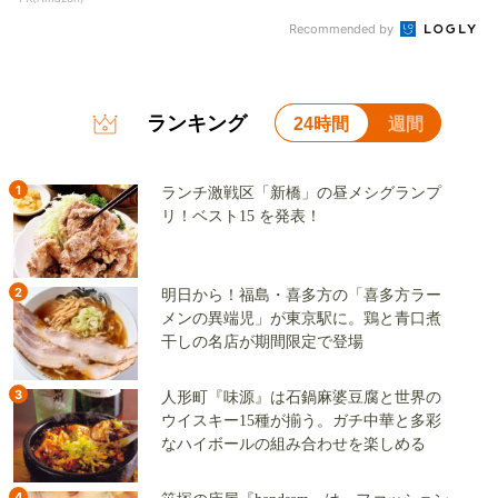
Recommended by
ランキング
24時間
週間
1
ランチ激戦区「新橋」の昼メシグランプ
リ！ベスト15 を発表！
2
明日から！福島・喜多方の「喜多方ラー
メンの異端児」が東京駅に。鶏と青口煮
干しの名店が期間限定で登場
3
人形町『味源』は石鍋麻婆豆腐と世界の
ウイスキー15種が揃う。ガチ中華と多彩
なハイボールの組み合わせを楽しめる
4