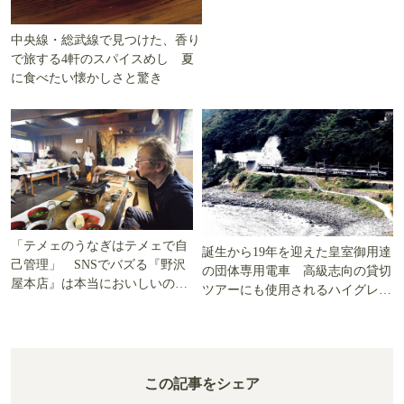
中央線・総武線で見つけた、香り
で旅する4軒のスパイスめし 夏
に食べたい懐かしさと驚き
「テメェのうなぎはテメェで自
誕生から19年を迎えた皇室御用達
己管理」 SNSでバズる『野沢
の団体専用電車 高級志向の貸切
屋本店』は本当においしいの
ツアーにも使用されるハイグレー
か!? いざ実食調査
ド電車とは
この記事をシェア