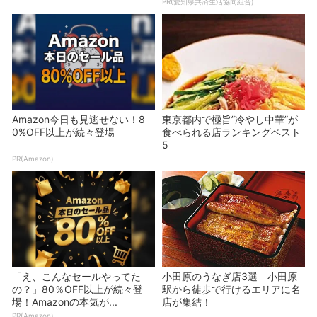
PR(愛知県共済生活協同組合)
Amazon今日も見逃せない！8
東京都内で極旨”冷やし中華”が
0%OFF以上が続々登場
食べられる店ランキングベスト
5
PR(Amazon)
「え、こんなセールやってた
小田原のうなぎ店3選 小田原
の？」80％OFF以上が続々登
駅から徒歩で行けるエリアに名
場！Amazonの本気が...
店が集結！
PR(Amazon)