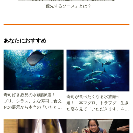
「優先するソース」とは？
あなたにおすすめ
寿司好き必見の水族館6選！
寿司が食べたくなる水族館6
ブリ、シラス、ふな寿司…食文
選！ 本マグロ、トラフグ…生き
化の展示から本当の「いただき
た姿を見て「いただきます」を考
ます」を知る
える