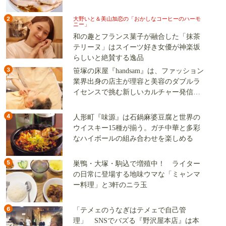
2
大野いと＆美山加恋の「おかしなコーヒーのハーモ
ニー」
和の趣とフランス菓子が融合した「抹茶
テリーヌ」はスイーツ好き女優が神楽坂
らしいと絶賛する逸品
3
笹塚の床屋『handsam』は、ファッション
業界出身の店主が理容と美容のダブルラ
イセンスで挑む新しいカルチャー発信基
地
4
人形町『味源』は石鍋麻婆豆腐と世界の
ウイスキー15種が揃う。ガチ中華と多彩
なハイボールの組み合わせを楽しめる
5
巣鴨・大塚・駒込で増殖中！ ライター
の日常に登場する地味ウマな「ミャンマ
ー料理」と3軒のニラ玉
6
「テメェのうなぎはテメェで自己管
理」 SNSでバズる『野沢屋本店』は本