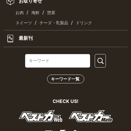
お取り寄せ
/
/
お肉
海鮮
惣菜
/
/
スイーツ
チーズ・乳製品
ドリンク
最新刊
キーワード一覧
CHECK US!