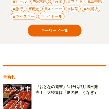
#ビール
#栃木県
#音楽
#ウナギ
#島根県
#旅行
#観光
#スイーツ
#抹茶
#神楽坂
#ウイスキー
#ハイボール
キーワード一覧
最新刊
『おとなの週末』8月号は7月15日発
売！ 大特集は「夏の粋、うなぎ」