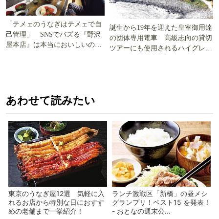
「テメェのうなぎはテメェで自
誕生から19年を迎えた皇室御用達
己管理」 SNSでバズる『野沢
の団体専用電車 高級志向の貸切
屋本店』は本当においしいの
ツアーにも使用されるハイグレー
か!? いざ実食調査
ド電車とは
あわせて読みたい
東京のうなぎ屋12選 気軽に入
ランチ激戦区「新橋」の昼メシ
れるお店から特別な日におすす
グランプリ！ベスト15 を発表！
めの老舗まで一挙紹介！
- おとなの週末公...