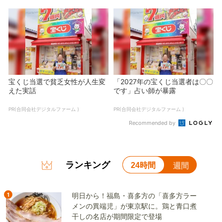
宝くじ当選で貧乏女性が人生変
「2027年の宝くじ当選者は〇〇
えた実話
です」占い師が暴露
PR(合同会社デジタルファーム )
PR(合同会社デジタルファーム )
Recommended by
ランキング
24時間
週間
1
明日から！福島・喜多方の「喜多方ラー
メンの異端児」が東京駅に。鶏と青口煮
干しの名店が期間限定で登場