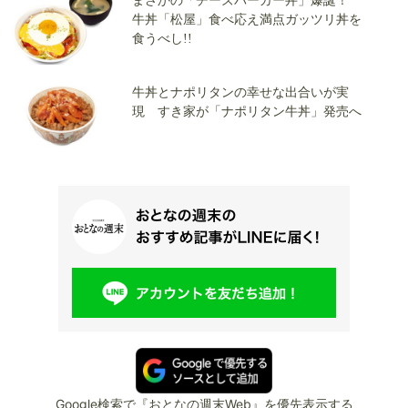
まさかの「チーズバーガー丼」爆誕！
牛丼「松屋」食べ応え満点ガッツリ丼を
食うべし!!
牛丼とナポリタンの幸せな出合いが実
現 すき家が「ナポリタン牛丼」発売へ
Google検索で『おとなの週末Web』を優先表示する