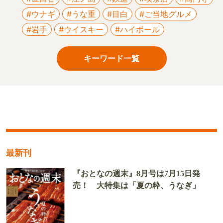
#ウナギ
#うな重
#目白
#ご当地グルメ
#岩手
#ウイスキー
#ハイボール
キーワード一覧
最新刊
『おとなの週末』8月号は7月15日発
売！ 大特集は「夏の粋、うなぎ」