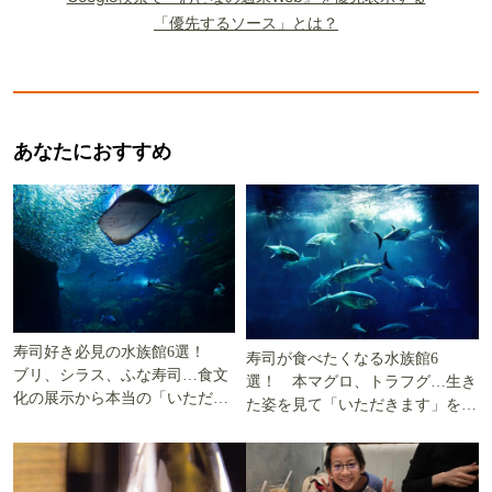
「優先するソース」とは？
あなたにおすすめ
寿司好き必見の水族館6選！
寿司が食べたくなる水族館6
ブリ、シラス、ふな寿司…食文
選！ 本マグロ、トラフグ…生き
化の展示から本当の「いただき
た姿を見て「いただきます」を考
ます」を知る
える