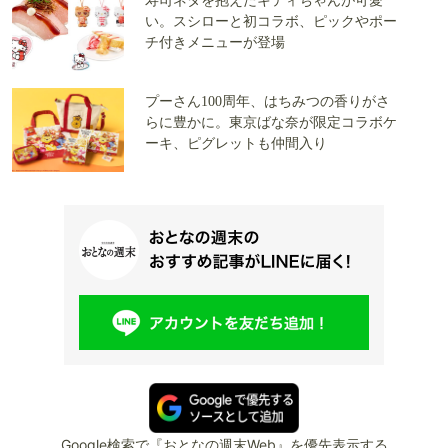
寿司ネタを抱えたキティちゃんが可愛
い。スシローと初コラボ、ピックやポー
チ付きメニューが登場
プーさん100周年、はちみつの香りがさ
らに豊かに。東京ばな奈が限定コラボケ
ーキ、ピグレットも仲間入り
Google検索で『おとなの週末Web』を優先表示する