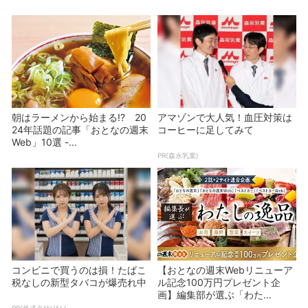
朝はラーメンから始まる!? 20
アマゾンで大人気！血圧対策は
24年話題の記事「おとなの週末
コーヒーに足してみて
Web」10選 -...
PR(森永乳業)
コンビニで買うのは損！たばこ
【おとなの週末Webリニューア
税なしの新型タバコが爆売れ中
ル記念100万円プレゼント企
画】編集部が選ぶ「わた...
PR(株式会社HAL)