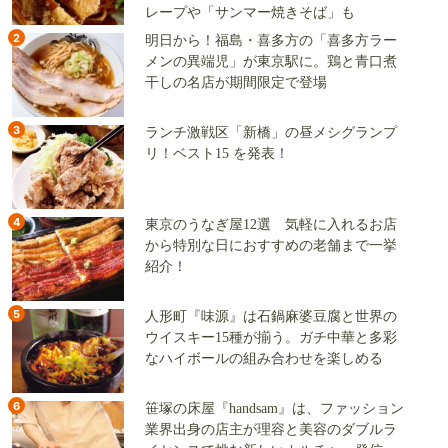
レープや「サンマー焼きそば」も
2
明日から！福島・喜多方の「喜多方ラー
メンの異端児」が東京駅に。鶏と青口煮
干しの名店が期間限定で登場
3
ランチ激戦区「新橋」の昼メシグランプ
リ！ベスト15 を発表！
4
東京のうなぎ屋12選 気軽に入れるお店
から特別な日におすすめの老舗まで一挙
紹介！
5
人形町『味源』は石鍋麻婆豆腐と世界の
ウイスキー15種が揃う。ガチ中華と多彩
なハイボールの組み合わせを楽しめる
6
笹塚の床屋『handsam』は、ファッション
業界出身の店主が理容と美容のダブルラ