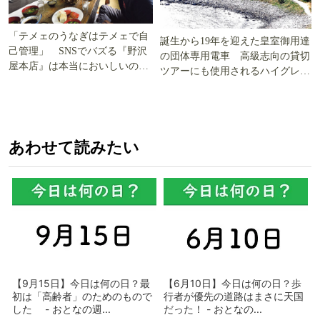
「テメェのうなぎはテメェで自
誕生から19年を迎えた皇室御用達
己管理」 SNSでバズる『野沢
の団体専用電車 高級志向の貸切
屋本店』は本当においしいの
ツアーにも使用されるハイグレー
か!? いざ実食調査
ド電車とは
あわせて読みたい
【9月15日】今日は何の日？最
【6月10日】今日は何の日？歩
初は「高齢者」のためのもので
行者が優先の道路はまさに天国
した - おとなの週...
だった！ - おとなの...