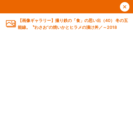
【画像ギャラリー】撮り鉄の「食」の思い出（40） 冬の五
能線。〝わさお“の焼いかとヒラメの漬け丼／～2018