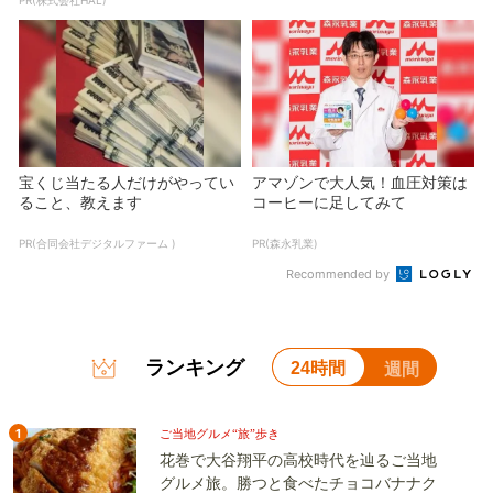
宝くじ当たる人だけがやってい
アマゾンで大人気！血圧対策は
ること、教えます
コーヒーに足してみて
PR(合同会社デジタルファーム )
PR(森永乳業)
Recommended by
ランキング
24時間
週間
1
ご当地グルメ“旅”歩き
花巻で大谷翔平の高校時代を辿るご当地
グルメ旅。勝つと食べたチョコバナナク