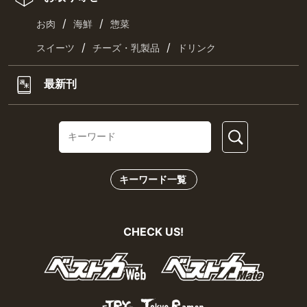
/
/
お肉
海鮮
惣菜
/
/
スイーツ
チーズ・乳製品
ドリンク
最新刊
キーワード一覧
CHECK US!