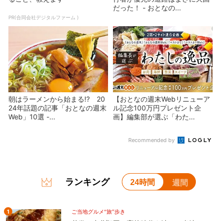
だった！ - おとなの...
PR(合同会社デジタルファーム )
朝はラーメンから始まる!? 20
【おとなの週末Webリニューア
24年話題の記事「おとなの週末
ル記念100万円プレゼント企
Web」10選 -...
画】編集部が選ぶ「わた...
Recommended by
ランキング
24時間
週間
1
ご当地グルメ“旅”歩き