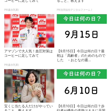
コーヒーに足してみて
ること、教えます
PR(森永乳業)
PR(合同会社デジタルファーム )
アマゾンで大人気！血圧対策は
【9月15日】今日は何の日？最
コーヒーに足してみて
初は「高齢者」のためのもので
した - おとなの週...
PR(森永乳業)
宝くじ当たる人だけがやってい
【6月10日】今日は何の日？歩
ること、教えます
行者が優先の道路はまさに天国