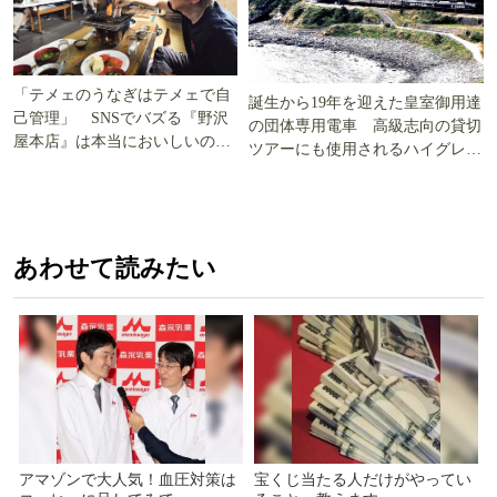
「テメェのうなぎはテメェで自
誕生から19年を迎えた皇室御用達
己管理」 SNSでバズる『野沢
の団体専用電車 高級志向の貸切
屋本店』は本当においしいの
ツアーにも使用されるハイグレー
か!? いざ実食調査
ド電車とは
あわせて読みたい
アマゾンで大人気！血圧対策は
宝くじ当たる人だけがやってい