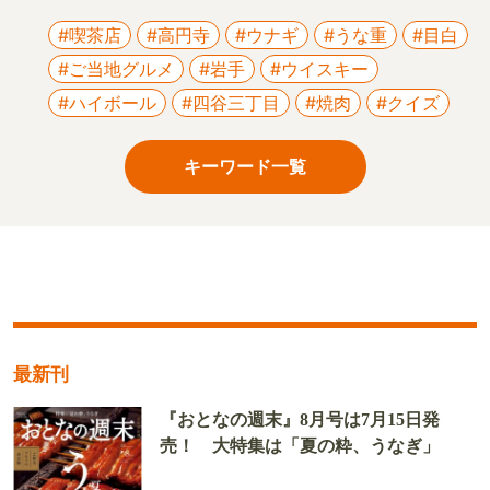
#喫茶店
#高円寺
#ウナギ
#うな重
#目白
#ご当地グルメ
#岩手
#ウイスキー
#ハイボール
#四谷三丁目
#焼肉
#クイズ
キーワード一覧
最新刊
『おとなの週末』8月号は7月15日発
売！ 大特集は「夏の粋、うなぎ」