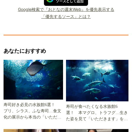
Google検索で『おとなの週末Web』を優先表示する
「優先するソース」とは？
あなたにおすすめ
寿司好き必見の水族館6選！
寿司が食べたくなる水族館6
ブリ、シラス、ふな寿司…食文
選！ 本マグロ、トラフグ…生き
化の展示から本当の「いただき
た姿を見て「いただきます」を考
ます」を知る
える