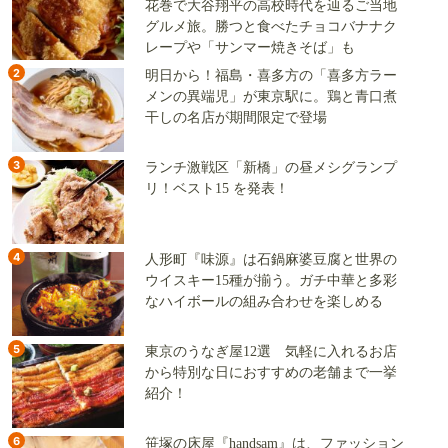
花巻で大谷翔平の高校時代を辿るご当地
グルメ旅。勝つと食べたチョコバナナク
レープや「サンマー焼きそば」も
2
明日から！福島・喜多方の「喜多方ラー
メンの異端児」が東京駅に。鶏と青口煮
干しの名店が期間限定で登場
3
ランチ激戦区「新橋」の昼メシグランプ
リ！ベスト15 を発表！
4
人形町『味源』は石鍋麻婆豆腐と世界の
ウイスキー15種が揃う。ガチ中華と多彩
なハイボールの組み合わせを楽しめる
5
東京のうなぎ屋12選 気軽に入れるお店
から特別な日におすすめの老舗まで一挙
紹介！
6
笹塚の床屋『handsam』は、ファッション