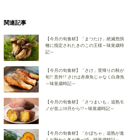
関連記事
【今月の旬食材】「まつたけ」絶滅危惧
種に指定されたきのこの王様～味覚歳時
記～
【今月の旬食材】「さけ」里帰りの秋が
旬!! 意外!? さけは赤身魚じゃなく白身魚
～味覚歳時記～
【今月の旬食材】「さつまいも」追熟モ
ノが並ぶ10月から!?～味覚歳時記～
【今月の旬食材】「かぼちゃ」追熟が進
んだ秋から冬が食べ頃～味覚歳時記～