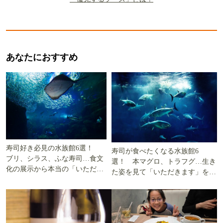
あなたにおすすめ
寿司好き必見の水族館6選！
寿司が食べたくなる水族館6
ブリ、シラス、ふな寿司…食文
選！ 本マグロ、トラフグ…生き
化の展示から本当の「いただき
た姿を見て「いただきます」を考
ます」を知る
える