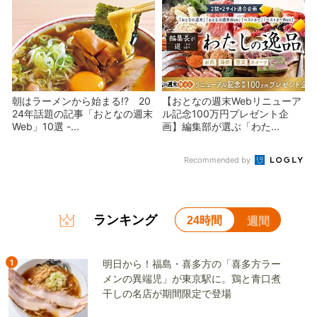
朝はラーメンから始まる!? 20
【おとなの週末Webリニューア
24年話題の記事「おとなの週末
ル記念100万円プレゼント企
Web」10選 -...
画】編集部が選ぶ「わた...
Recommended by
ランキング
24時間
週間
1
明日から！福島・喜多方の「喜多方ラー
メンの異端児」が東京駅に。鶏と青口煮
干しの名店が期間限定で登場