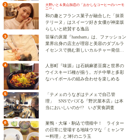
2
大野いと＆美山加恋の「おかしなコーヒーのハーモ
ニー」
和の趣とフランス菓子が融合した「抹茶
テリーヌ」はスイーツ好き女優が神楽坂
らしいと絶賛する逸品
3
笹塚の床屋『handsam』は、ファッション
業界出身の店主が理容と美容のダブルラ
イセンスで挑む新しいカルチャー発信基
地
4
人形町『味源』は石鍋麻婆豆腐と世界の
ウイスキー15種が揃う。ガチ中華と多彩
なハイボールの組み合わせを楽しめる
5
「テメェのうなぎはテメェで自己管
理」 SNSでバズる『野沢屋本店』は本
当においしいのか!? いざ実食調査
6
巣鴨・大塚・駒込で増殖中！ ライター
の日常に登場する地味ウマな「ミャンマ
ー料理」と3軒のニラ玉