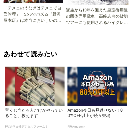
「テメェのうなぎはテメェで自
誕生から19年を迎えた皇室御用達
己管理」 SNSでバズる『野沢
の団体専用電車 高級志向の貸切
屋本店』は本当においしいの
ツアーにも使用されるハイグレー
か!? いざ実食調査
ド電車とは
あわせて読みたい
宝くじ当たる人だけがやってい
Amazon今日も見逃せない！8
ること、教えます
0%OFF以上が続々登場
PR(合同会社デジタルファーム )
PR(Amazon)