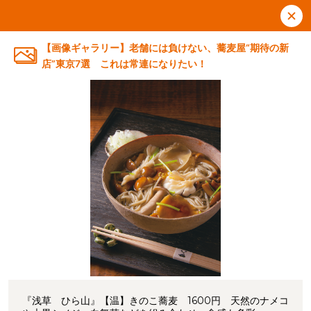
【画像ギャラリー】老舗には負けない、蕎麦屋“期待の新
店”東京7選 これは常連になりたい！
『浅草 ひら山』【温】きのこ蕎麦 1600円 天然のナメコ