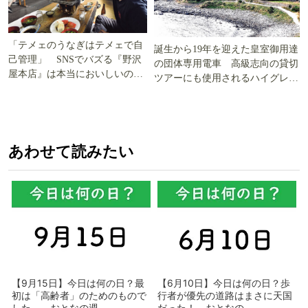
「テメェのうなぎはテメェで自
誕生から19年を迎えた皇室御用達
己管理」 SNSでバズる『野沢
の団体専用電車 高級志向の貸切
屋本店』は本当においしいの
ツアーにも使用されるハイグレー
か!? いざ実食調査
ド電車とは
あわせて読みたい
【9月15日】今日は何の日？最
【6月10日】今日は何の日？歩
初は「高齢者」のためのもので
行者が優先の道路はまさに天国
した - おとなの週...
だった！ - おとなの...