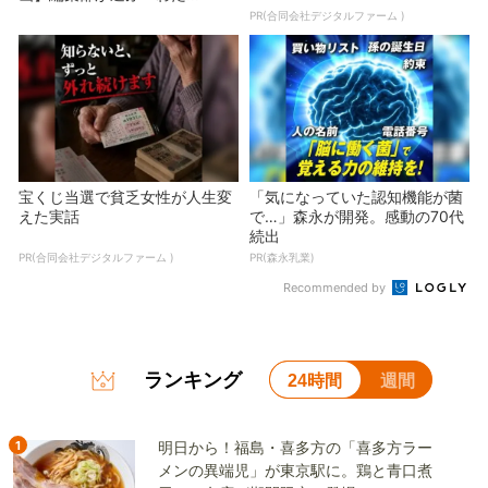
PR(合同会社デジタルファーム )
宝くじ当選で貧乏女性が人生変
「気になっていた認知機能が菌
えた実話
で…」森永が開発。感動の70代
続出
PR(合同会社デジタルファーム )
PR(森永乳業)
Recommended by
ランキング
24時間
週間
1
明日から！福島・喜多方の「喜多方ラー
メンの異端児」が東京駅に。鶏と青口煮