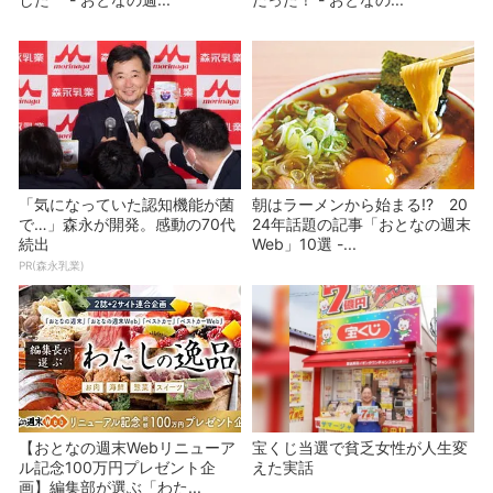
「気になっていた認知機能が菌
朝はラーメンから始まる!? 20
で…」森永が開発。感動の70代
24年話題の記事「おとなの週末
続出
Web」10選 -...
PR(森永乳業)
【おとなの週末Webリニューア
宝くじ当選で貧乏女性が人生変
ル記念100万円プレゼント企
えた実話
画】編集部が選ぶ「わた...