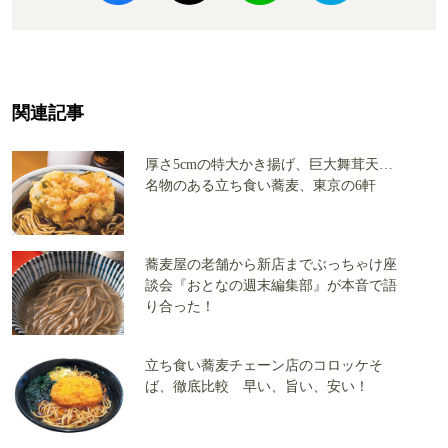
関連記事
厚さ5cmの特大かき揚げ、巨大舞茸天…
名物のある立ち食い蕎麦、東京の6軒
蕎麦屋の老舗から新店までぶっちゃけ座
談会『おとなの週末編集部』が本音で語
り合った！
立ち食い蕎麦チェーン店のコロッケそ
ば、徹底比較 早い、旨い、安い！