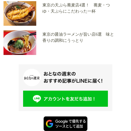
東京の天ぷら蕎麦店4選！ 蕎麦・つ
ゆ・天ぷらにこだわった一杯
東京の醤油ラーメンが旨い店6選 味と
香りの調和にうっとり