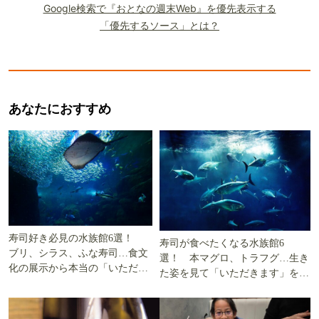
Google検索で『おとなの週末Web』を優先表示する
「優先するソース」とは？
あなたにおすすめ
寿司好き必見の水族館6選！
寿司が食べたくなる水族館6
ブリ、シラス、ふな寿司…食文
選！ 本マグロ、トラフグ…生き
化の展示から本当の「いただき
た姿を見て「いただきます」を考
ます」を知る
える