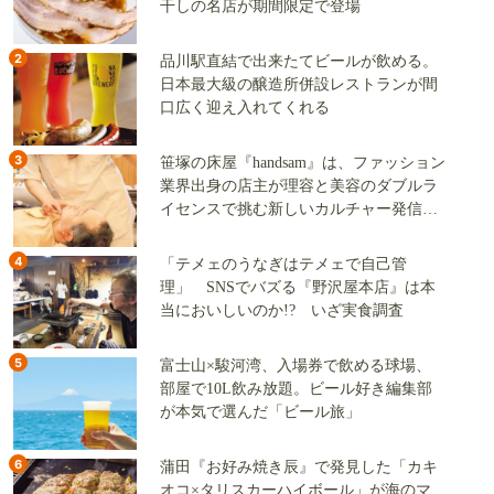
干しの名店が期間限定で登場
2
品川駅直結で出来たてビールが飲める。
日本最大級の醸造所併設レストランが間
口広く迎え入れてくれる
3
笹塚の床屋『handsam』は、ファッション
業界出身の店主が理容と美容のダブルラ
イセンスで挑む新しいカルチャー発信基
地
4
「テメェのうなぎはテメェで自己管
理」 SNSでバズる『野沢屋本店』は本
当においしいのか!? いざ実食調査
5
富士山×駿河湾、入場券で飲める球場、
部屋で10L飲み放題。ビール好き編集部
が本気で選んだ「ビール旅」
6
蒲田『お好み焼き辰』で発見した「カキ
オコ×タリスカーハイボール」が海のマ