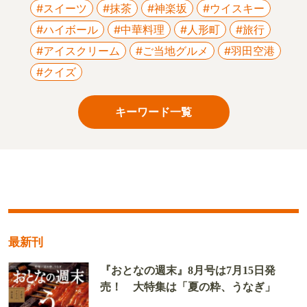
#スイーツ
#抹茶
#神楽坂
#ウイスキー
#ハイボール
#中華料理
#人形町
#旅行
#アイスクリーム
#ご当地グルメ
#羽田空港
#クイズ
キーワード一覧
最新刊
『おとなの週末』8月号は7月15日発
売！ 大特集は「夏の粋、うなぎ」