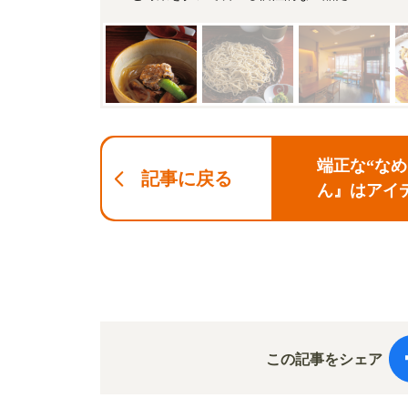
端正な“な
記事に戻る
ん』はアイ
この記事をシェア