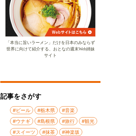
「本当に旨いラーメン」だけを日本のみならず
世界に向けて紹介する、おとなの週末Web姉妹
サイト
記事をさがす
#ビール
#栃木県
#音楽
#ウナギ
#島根県
#旅行
#観光
#スイーツ
#抹茶
#神楽坂