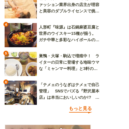
ァッション業界出身の店主が理容
と美容のダブルライセンスで挑む
新しいカルチャー発信基地
4
人形町『味源』は石鍋麻婆豆腐と
世界のウイスキー15種が揃う。
ガチ中華と多彩なハイボールの組
み合わせを楽しめる
5
巣鴨・大塚・駒込で増殖中！ ラ
イターの日常に登場する地味ウマ
な「ミャンマー料理」と3軒のニ
ラ玉
6
「テメェのうなぎはテメェで自己
管理」 SNSでバズる『野沢屋本
店』は本当においしいのか!? い
ざ実食調査
もっと見る