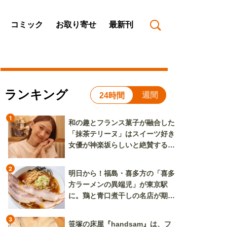
コミック
お取り寄せ
最新刊
ランキング
週間
24時間
1
和の趣とフランス菓子が融合した
「抹茶テリーヌ」はスイーツ好き
女優が神楽坂らしいと絶賛する逸
品
2
明日から！福島・喜多方の「喜多
方ラーメンの異端児」が東京駅
に。鶏と青口煮干しの名店が期間
限定で登場
3
笹塚の床屋『handsam』は、フ