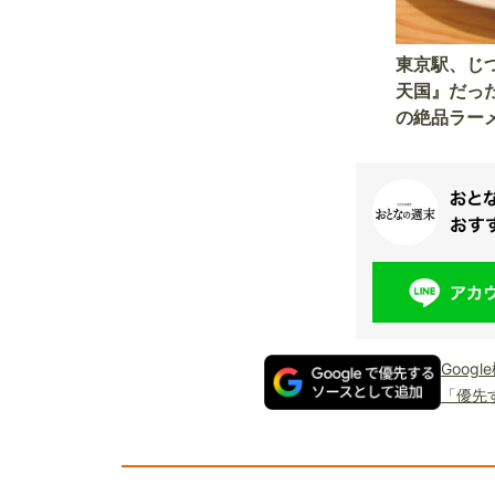
麺でさっぱり食べられる4名店
東京駅、じ
天国』だっ
の絶品ラーメ
を覆面調査
Goog
「優先