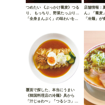
つめたい 《ぶっかけ蕎麦》つる
店舗情報：
り、 もっちり、野菜たっぷり…
ん」「蕎麦
「全身まんぷく」の味わいを覆
「冷麺」が
面調査隊がレポート
覆面で探した、本当にうまい
《韓国料理店の冷麺》具から
「汁じゅわ〜」「つるシコ」の