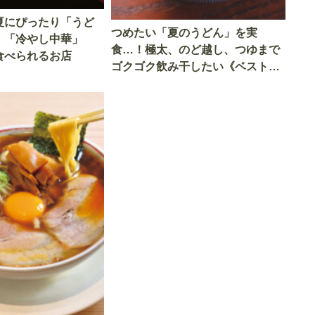
夏にぴったり「うど
つめたい「夏のうどん」を実
」「冷やし中華」
食…！極太、のど越し、つゆまで
食べられるお店
ゴクゴク飲み干したい《ベスト5
店》