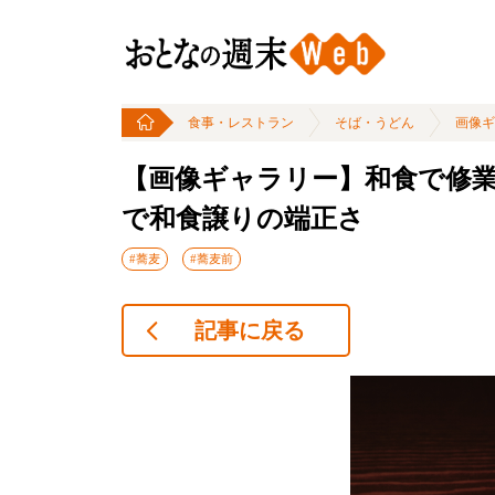
食事・レストラン
そば・うどん
画像ギ
【画像ギャラリー】和食で修
で和食譲りの端正さ
#蕎麦
#蕎麦前
記事に戻る