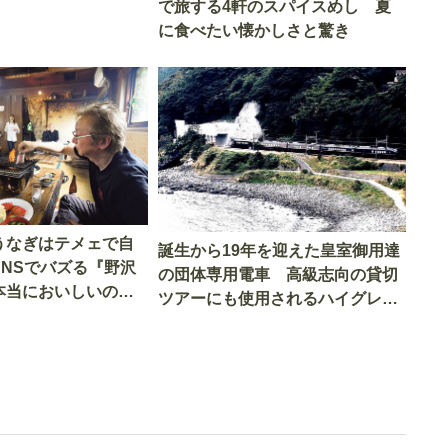
で旅する4軒のスパイスめし 夏
に食べたい懐かしさと驚き
うなぎはテメェで自
誕生から19年を迎えた皇室御用達
SNSでバズる『野沢
の団体専用電車 高級志向の貸切
本当においしいの
ツアーにも使用されるハイグレー
実食調査
ド電車とは