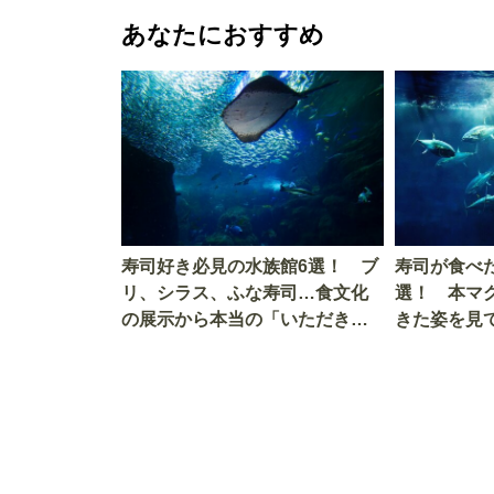
あなたにおすすめ
寿司好き必見の水族館6選！ ブ
寿司が食べ
リ、シラス、ふな寿司…食文化
選！ 本マ
の展示から本当の「いただきま
きた姿を見
す」を知る
を考える