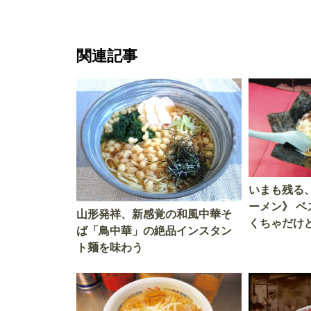
関連記事
いまも残る、
ーメン》 ベ
山形発祥、新感覚の和風中華そ
くちゃだけ
ば「鳥中華」の絶品インスタン
『なんでん
ト麺を味わう
で実食レポ