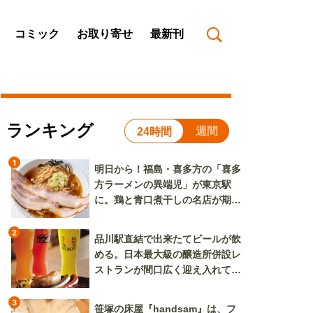
コミック
お取り寄せ
最新刊
ランキング
週間
24時間
1
明日から！福島・喜多方の「喜多
方ラーメンの異端児」が東京駅
に。鶏と青口煮干しの名店が期間
限定で登場
2
品川駅直結で出来たてビールが飲
める。日本最大級の醸造所併設レ
ストランが間口広く迎え入れてく
れる
3
笹塚の床屋『handsam』は、フ