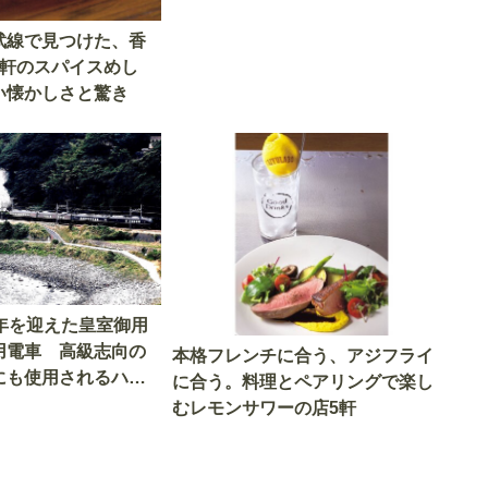
武線で見つけた、香
4軒のスパイスめし
い懐かしさと驚き
9年を迎えた皇室御用
用電車 高級志向の
本格フレンチに合う、アジフライ
にも使用されるハイ
に合う。料理とペアリングで楽し
車とは
むレモンサワーの店5軒