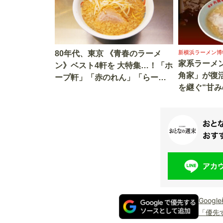
80年代、東京 《青春のラーメ
新横浜ラーメン博
家系ラーメ
ン》ベスト4軒を 大特集…！「ホ
角家」が復
ープ軒」「赤のれん」「らーめ
を継ぐ“甘
ん香月」すすった一杯がしみじ
プ”とは
み旨い
Goog
「優先