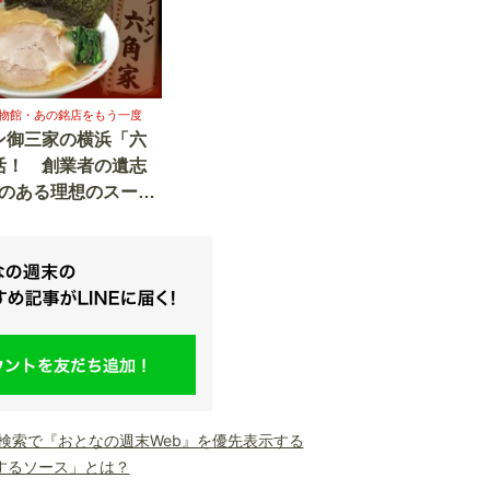
物館・あの銘店をもう一度
ン御三家の横浜「六
活！ 創業者の遺志
みのある理想のスー
le検索で『おとなの週末Web』を優先表示する
するソース」とは？