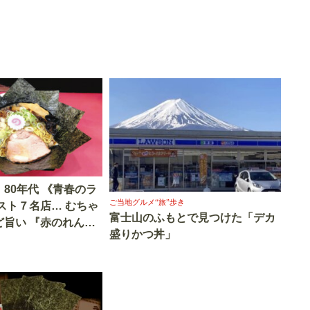
80年代 《青春のラ
ご当地グルメ“旅”歩き
スト７名店… むちゃ
富士山のふもとで見つけた「デカ
ど旨い 『赤のれん』
盛りかつ丼」
かんでん』 『百麺』
ート