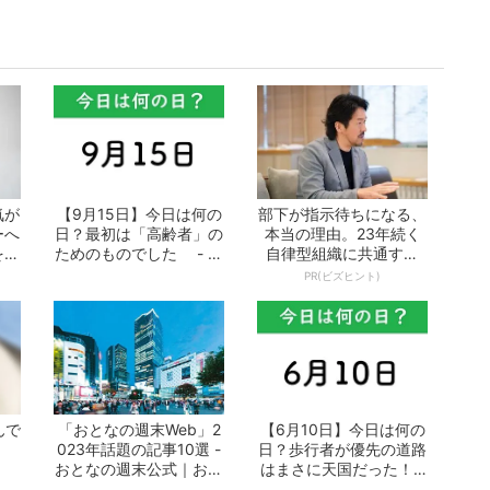
気が
【9月15日】今日は何の
部下が指示待ちになる、
ーへ
日？最初は「高齢者」の
本当の理由。23年続く
をつ
ためのものでした - お
自律型組織に共通する
となの週...
「3つの要素」
PR(ビズヒント)
んで
「おとなの週末Web」2
【6月10日】今日は何の
023年話題の記事10選 -
日？歩行者が優先の道路
おとなの週末公式｜おい
はまさに天国だった！ -
しく...
おとなの...