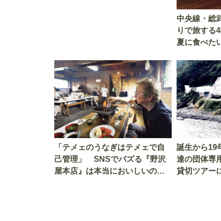
中央線・総
りで旅する
夏に食べた
「テメェのうなぎはテメェで自
誕生から1
己管理」 SNSでバズる『野沢
達の団体専
屋本店』は本当においしいの
貸切ツアー
か!? いざ実食調査
グレード電