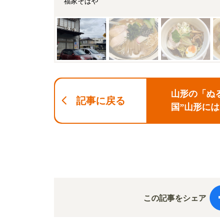
福家そばや
山形の「ぬ
記事に戻る
国”山形に
る！
この記事をシェア