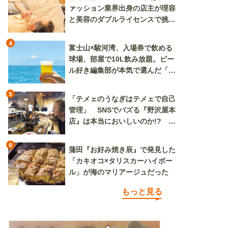
ァッション業界出身の店主が理容
と美容のダブルライセンスで挑む
新しいカルチャー発信基地
4
富士山×駿河湾、入場券で飲める
球場、部屋で10L飲み放題。ビー
ル好き編集部が本気で選んだ「ビ
ール旅」
5
「テメェのうなぎはテメェで自己
管理」 SNSでバズる『野沢屋本
店』は本当においしいのか!? い
ざ実食調査
6
蒲田『お好み焼き辰』で発見した
「カキオコ×タリスカーハイボー
ル」が海のマリアージュだった
もっと見る