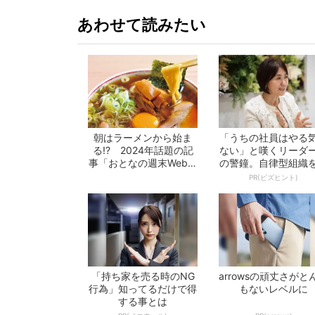
あわせて読みたい
朝はラーメンから始ま
「うちの社員はやる
る!? 2024年話題の記
ない」と嘆くリーダ
事「おとなの週末Web」
の警鐘。自律型組織
10選 -...
くる前に外せな...
PR(ビズヒント)
「持ち家を売る時のNG
arrowsの頑丈さがと
行為」知ってるだけで得
もないレベルに
する事とは