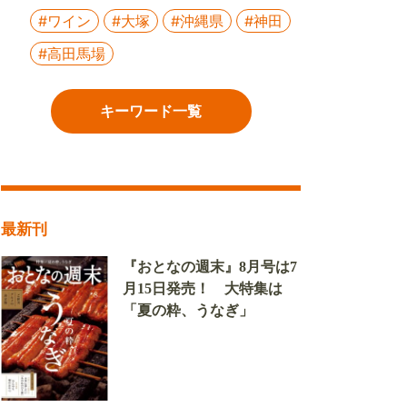
#ワイン
#大塚
#沖縄県
#神田
#高田馬場
キーワード一覧
最新刊
『おとなの週末』8月号は7
月15日発売！ 大特集は
「夏の粋、うなぎ」