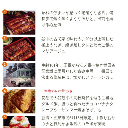
1
昭和の佇まいが息づく老舗うなぎ店。備
長炭で焼く輝くような照りと、出前を続
ける心意気
2
谷中の古民家で味わう、20分以上蒸した
極上うなぎ。継ぎ足しタレと硬めご飯の
マリアージュ
3
車齢101年、玉電から江ノ電へ嫁ぎ世田谷
区宮坂に里帰りした古参車両 投票で
決まる塗装色は、懐かしいツートンカラ
ーか、グリーン単色か
4
ご当地グルメ“旅”歩き
花巻で大谷翔平の高校時代を辿るご当地
グルメ旅。勝つと食べたチョコバナナク
レープや「サンマー焼きそば」も
5
新潟・五泉市で8月13日限定。手作り薪サ
ウナと行列かき氷店のコラボが実現