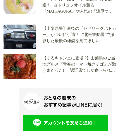
選!! 白トリュフオイル薫る
『MAIKAGURA』や人気の「濃厚つけ
麺」「煮干しの旨み」が見逃せない
【TRYラーメン大賞】
【山梨県警】最後の「セドリックパトカ
ー」がついに引退!! “北杜警察署”で撮
影した最後の雄姿を見てほしい
【ゆるキャン△に登場!?】山梨県のご当
地グルメ『青春のトマト焼きそば』が激
うまだった!! 認証店でしか食べられな
いレアメニューを実食