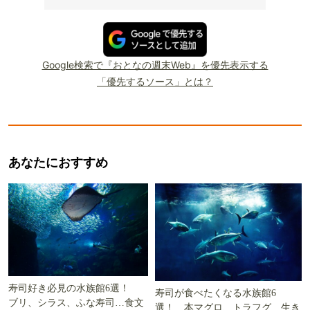
Google検索で『おとなの週末Web』を優先表示する
「優先するソース」とは？
あなたにおすすめ
寿司好き必見の水族館6選！
寿司が食べたくなる水族館6
ブリ、シラス、ふな寿司…食文
選！ 本マグロ、トラフグ…生き