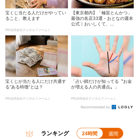
宝くじ当たる人だけがやってい
【東京都内】「極旨とんかつ」
ること、教えます
最強の名店33選 - おとなの週末
公式｜おいしくて、...
PR(合同会社デジタルファーム )
宝くじが当たる人にだけ共通す
「占い師だけが知ってる〝お金
る“ある特徴”とは？
が増える人の共通点〟」
PR(合同会社デジタルファーム )
PR(合同会社デジタルファーム )
Recommended by
ランキング
24時間
週間