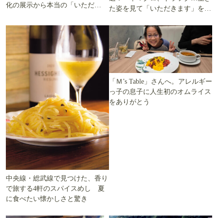
化の展示から本当の「いただき
た姿を見て「いただきます」を考
ます」を知る
える
「Ｍ’s Table」さんへ。アレルギー
っ子の息子に人生初のオムライス
をありがとう
中央線・総武線で見つけた、香り
で旅する4軒のスパイスめし 夏
に食べたい懐かしさと驚き