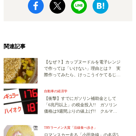
関連記事
【なぜ？】カップヌードルを電子レンジ
で作っては「いけない」理由とは？ 実
際作ってみたら、けっこうイケてるじゃ
ない!!
自動車の経済学
【衝撃】すでにガソリン補助金として
「6兆円以上」の税金投入!! ガソリン
価格は9週間ぶりの値上げ!! クルマユ
ーザーの税負担が“高すぎる”？
TRYラーメン大賞「沿線食べ歩き」
ロマンスカー走る「小田急線」の名店5