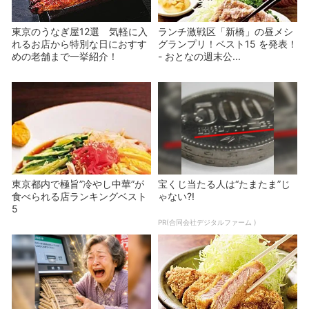
東京のうなぎ屋12選 気軽に入
ランチ激戦区「新橋」の昼メシ
れるお店から特別な日におすす
グランプリ！ベスト15 を発表！
めの老舗まで一挙紹介！
- おとなの週末公...
東京都内で極旨”冷やし中華”が
宝くじ当たる人は“たまたま”じ
食べられる店ランキングベスト
ゃない?!
5
PR(合同会社デジタルファーム )