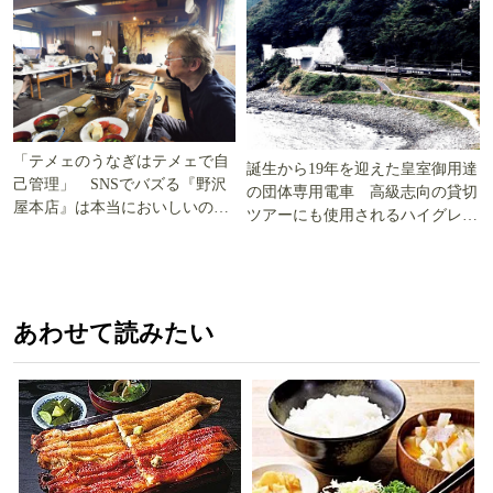
「テメェのうなぎはテメェで自
誕生から19年を迎えた皇室御用達
己管理」 SNSでバズる『野沢
の団体専用電車 高級志向の貸切
屋本店』は本当においしいの
ツアーにも使用されるハイグレー
か!? いざ実食調査
ド電車とは
あわせて読みたい