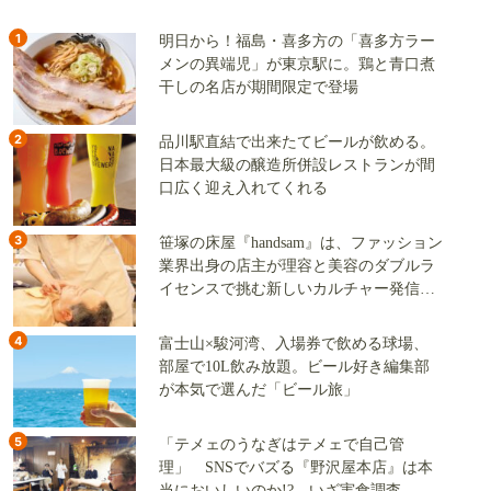
1
明日から！福島・喜多方の「喜多方ラー
メンの異端児」が東京駅に。鶏と青口煮
干しの名店が期間限定で登場
2
品川駅直結で出来たてビールが飲める。
日本最大級の醸造所併設レストランが間
口広く迎え入れてくれる
3
笹塚の床屋『handsam』は、ファッション
業界出身の店主が理容と美容のダブルラ
イセンスで挑む新しいカルチャー発信基
地
4
富士山×駿河湾、入場券で飲める球場、
部屋で10L飲み放題。ビール好き編集部
が本気で選んだ「ビール旅」
5
「テメェのうなぎはテメェで自己管
理」 SNSでバズる『野沢屋本店』は本
当においしいのか!? いざ実食調査