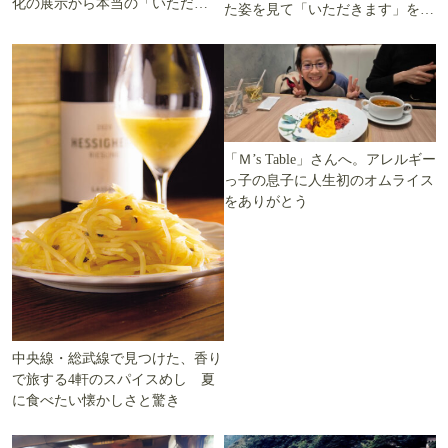
化の展示から本当の「いただき
た姿を見て「いただきます」を考
ます」を知る
える
「Ｍ’s Table」さんへ。アレルギー
っ子の息子に人生初のオムライス
をありがとう
中央線・総武線で見つけた、香り
で旅する4軒のスパイスめし 夏
に食べたい懐かしさと驚き