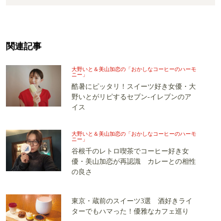
関連記事
大野いと＆美山加恋の「おかしなコーヒーのハーモ
ニー」
酷暑にピッタリ！スイーツ好き女優・大
野いとがリピするセブン-イレブンのア
イス
大野いと＆美山加恋の「おかしなコーヒーのハーモ
ニー」
谷根千のレトロ喫茶でコーヒー好き女
優・美山加恋が再認識 カレーとの相性
の良さ
東京・蔵前のスイーツ3選 酒好きライ
ターでもハマった！優雅なカフェ巡り