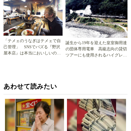
「テメェのうなぎはテメェで自
誕生から19年を迎えた皇室御用達
己管理」 SNSでバズる『野沢
の団体専用電車 高級志向の貸切
屋本店』は本当においしいの
ツアーにも使用されるハイグレー
か!? いざ実食調査
ド電車とは
あわせて読みたい