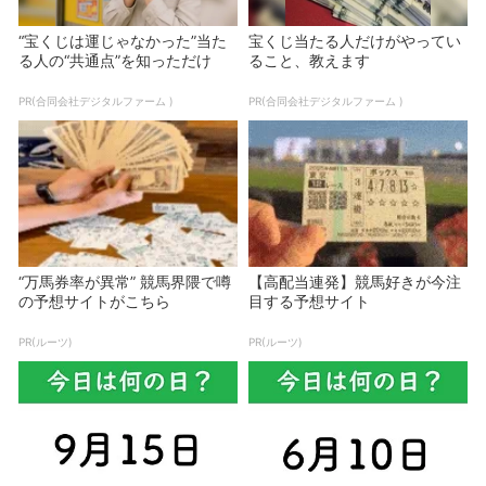
“宝くじは運じゃなかった”当た
宝くじ当たる人だけがやってい
る人の“共通点”を知っただけ
ること、教えます
PR(合同会社デジタルファーム )
PR(合同会社デジタルファーム )
“万馬券率が異常” 競馬界隈で噂
【高配当連発】競馬好きが今注
の予想サイトがこちら
目する予想サイト
PR(ルーツ)
PR(ルーツ)