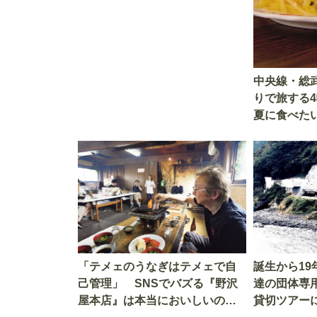
を考える
中央線・総
りで旅する
夏に食べた
「テメェのうなぎはテメェで自
誕生から1
己管理」 SNSでバズる『野沢
達の団体専
屋本店』は本当においしいの
貸切ツアー