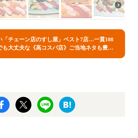
い「チェーン店のすし屋」ベスト7店…一貫108
でも大丈夫な《高コスパ店》ご当地ネタも豊富
開