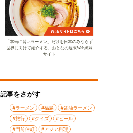
「本当に旨いラーメン」だけを日本のみならず
世界に向けて紹介する、おとなの週末Web姉妹
サイト
記事をさがす
#ラーメン
#福島
#醤油ラーメン
#旅行
#クイズ
#ビール
#門前仲町
#アジア料理