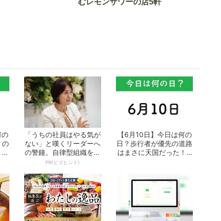
車とは
むレモンサワーの店5軒
何の
「うちの社員はやる気が
【6月10日】今日は何の
」の
ない」と嘆くリーダーへ
日？歩行者が優先の道路
 お
の警鐘。自律型組織をつ
はまさに天国だった！ -
くる前に外せな...
おとなの...
PR(ビズヒント)