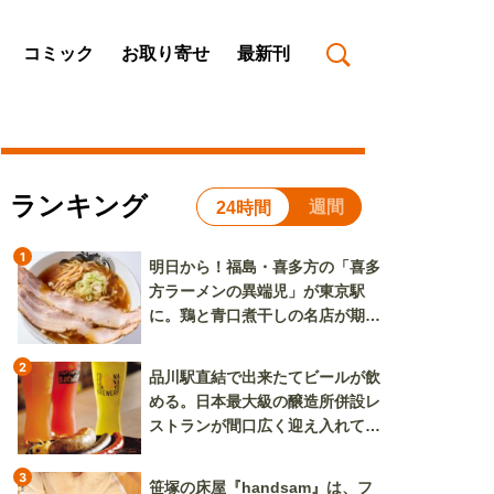
コミック
お取り寄せ
最新刊
ランキング
週間
24時間
1
明日から！福島・喜多方の「喜多
方ラーメンの異端児」が東京駅
に。鶏と青口煮干しの名店が期間
限定で登場
2
品川駅直結で出来たてビールが飲
める。日本最大級の醸造所併設レ
ストランが間口広く迎え入れてく
れる
3
笹塚の床屋『handsam』は、フ