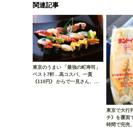
関連記事
東京のうまい 「最強の町寿司」
ベスト7軒…高コスパ、一貫
《110円》 からで一見さん、ソ
ロ活でも大丈夫「覆面調査隊が
実食」
東京で大行
チ》を覆面
時間で完売
ハムカツ」