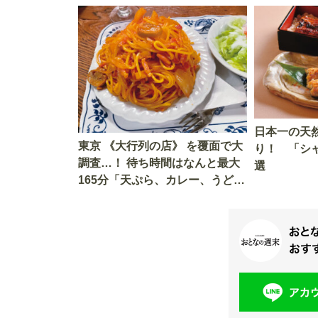
ド」まで全
日本一の天
東京 《大行列の店》 を覆面で大
り！ 「シ
調査…！ 待ち時間はなんと最大
選
165分「天ぷら、カレー、うど
ん、スパゲティ、おにぎり」 全5
店で実食レポート