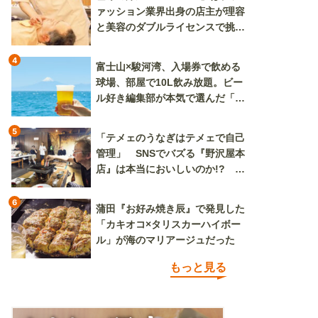
ァッション業界出身の店主が理容
と美容のダブルライセンスで挑む
新しいカルチャー発信基地
4
富士山×駿河湾、入場券で飲める
球場、部屋で10L飲み放題。ビー
ル好き編集部が本気で選んだ「ビ
ール旅」
5
「テメェのうなぎはテメェで自己
管理」 SNSでバズる『野沢屋本
店』は本当においしいのか!? い
ざ実食調査
6
蒲田『お好み焼き辰』で発見した
「カキオコ×タリスカーハイボー
ル」が海のマリアージュだった
もっと見る