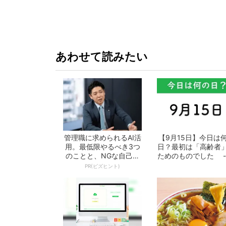
か!? いざ実食調査
グレード電
あわせて読みたい
管理職に求められるAI活
【9月15日】今日は
用。最低限やるべき3つ
日？最初は「高齢者
のことと、NGな自己認
ためのものでした -
識
となの週...
PR(ビズヒント)