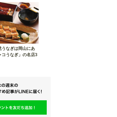
3店で実食
然うなぎは岡山にあ
ャコうなぎ」の名店3