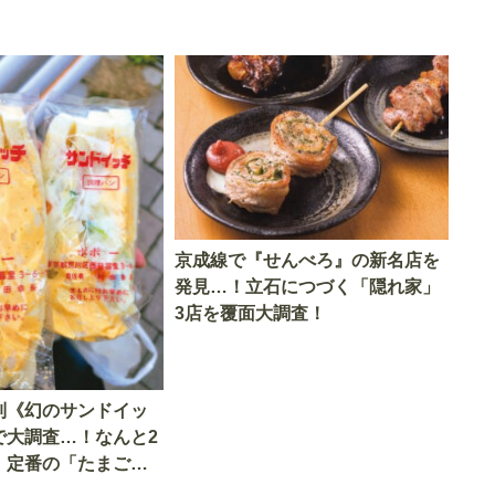
京成線で『せんべろ』の新名店を
発見…！立石につづく「隠れ家」
3店を覆面大調査！
列《幻のサンドイッ
で大調査…！なんと2
、定番の「たまご・
から「フルーツサン