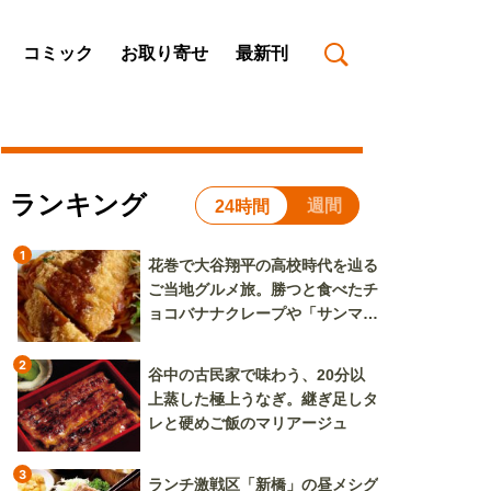
コミック
お取り寄せ
最新刊
ランキング
週間
24時間
1
花巻で大谷翔平の高校時代を辿る
ご当地グルメ旅。勝つと食べたチ
ョコバナナクレープや「サンマー
焼きそば」も
2
谷中の古民家で味わう、20分以
上蒸した極上うなぎ。継ぎ足しタ
レと硬めご飯のマリアージュ
3
ランチ激戦区「新橋」の昼メシグ