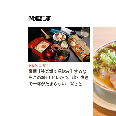
関連記事
昼飲みバンザイ！
厳選【神楽坂で昼飲み】するな
らこの3軒！ヒレかつ、出汁巻き
で一杯がたまらない！旨さとコ
スパを兼ね備えた大人の酒場