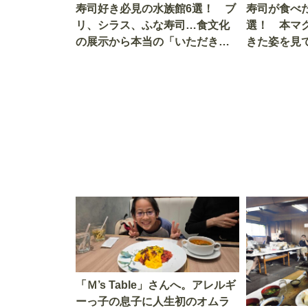
寿司好き必見の水族館6選！ ブ
寿司が食べ
リ、シラス、ふな寿司…食文化
選！ 本マ
の展示から本当の「いただきま
きた姿を見
す」を知る
を考える
「Ｍ’s Table」さんへ。アレルギ
ーっ子の息子に人生初のオムラ