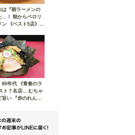
つは『朝ラーメンの
た…！ 朝からペロリ
ン 《ベスト5店》
隊がレポート
80年代 《青春のラ
スト７名店… むちゃ
ど旨い 『赤のれん』
かんでん』 『百麺』
ート