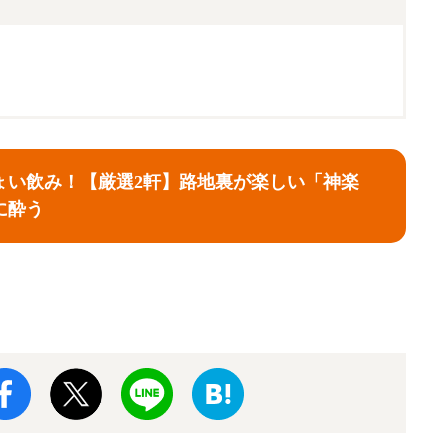
ょい飲み！【厳選2軒】路地裏が楽しい「神楽
に酔う