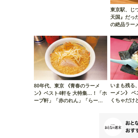
東京駅、じ
天国』だっ
の絶品ラーメ
を覆面調査
いまも残る、
80年代、東京 《青春のラーメ
ーメン》 ベ
ン》ベスト4軒を 大特集…！「ホ
くちゃだけ
ープ軒」「赤のれん」「らーめ
『なんでん
ん香月」すすった一杯がしみじ
で実食レポ
み旨い