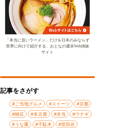
「本当に旨いラーメン」だけを日本のみならず
世界に向けて紹介する、おとなの週末Web姉妹
サイト
記事をさがす
#ご当地グルメ
#スイーツ
#京都
#納豆
#名古屋
#弁当
#ウナギ
#うな重
#千駄木
#世田谷