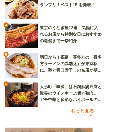
ランプリ！ベスト15 を発表！
4
東京のうなぎ屋12選 気軽に入
れるお店から特別な日におすすめ
の老舗まで一挙紹介！
5
明日から！福島・喜多方の「喜多
方ラーメンの異端児」が東京駅
に。鶏と青口煮干しの名店が期間
限定で登場
6
人形町『味源』は石鍋麻婆豆腐と
世界のウイスキー15種が揃う。
ガチ中華と多彩なハイボールの組
み合わせを楽しめる
もっと見る