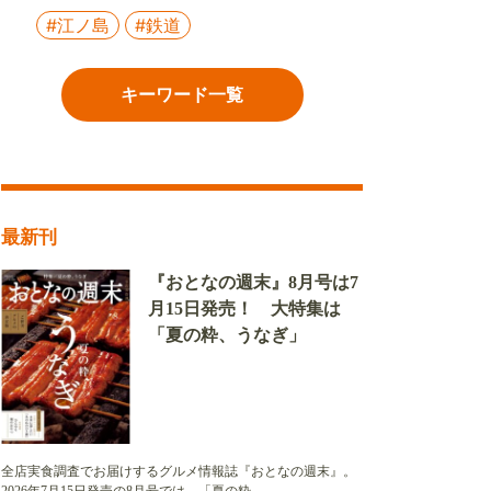
#江ノ島
#鉄道
キーワード一覧
最新刊
『おとなの週末』8月号は7
月15日発売！ 大特集は
「夏の粋、うなぎ」
全店実食調査でお届けするグルメ情報誌『おとなの週末』。