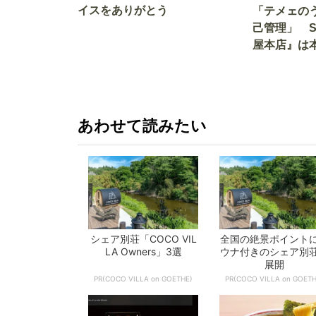
イスをありがとう
「テメェの
己管理」 
屋本店』は
か!? いざ
あわせて読みたい
シェア別荘「COCO VIL
全国の絶景ポイント
LA Owners」3選
ウナ付きのシェア別
展開
PR(COCO VILLA on GOETHE)
PR(COCO VILLA on GOETH