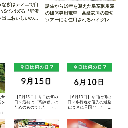
うなぎはテメェで自
誕生から19年を迎えた皇室御用達
SNSでバズる『野沢
の団体専用電車 高級志向の貸切
本当においしいの
ツアーにも使用されるハイグレー
実食調査
ド電車とは
にサ
【9月15日】今日は何の
【6月10日】今日は何の
荘を
日？最初は「高齢者」の
日？歩行者が優先の道路
ためのものでした - お
はまさに天国だった！ -
となの週...
おとなの...
E)