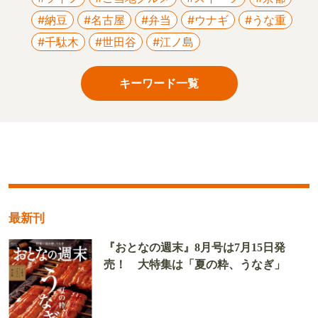
#納豆
#名古屋
#弁当
#ウナギ
#うな重
#千駄木
#世田谷
#江ノ島
キーワード一覧
最新刊
『おとなの週末』8月号は7月15日発
売！ 大特集は「夏の粋、うなぎ」