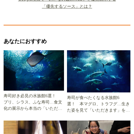
「優先するソース」とは？
あなたにおすすめ
寿司好き必見の水族館6選！
寿司が食べたくなる水族館6
ブリ、シラス、ふな寿司…食文
選！ 本マグロ、トラフグ…生き
化の展示から本当の「いただき
た姿を見て「いただきます」を考
ます」を知る
える