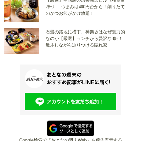
【厳選】今話題の渋谷商業ビル《和食店
2軒》 つまみは400円台から！削りたて
のかつお節がかけ放題！
石畳の路地に横丁、神楽坂はなぜ魅力的
なのか【厳選】ランチから贅沢な3軒！
散歩しながら辿りつける隠れ家
Google検索で『おとなの週末Web』を優先表示する