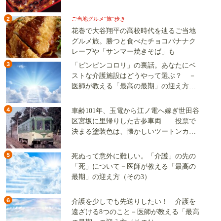
2
ご当地グルメ“旅”歩き
花巻で大谷翔平の高校時代を辿るご当地
グルメ旅。勝つと食べたチョコバナナク
レープや「サンマー焼きそば」も
3
「ピンピンコロリ」の裏話。あなたにベ
ストな介護施設はどうやって選ぶ？ －
医師が教える「最高の最期」の迎え方
（その2）
4
車齢101年、玉電から江ノ電へ嫁ぎ世田谷
区宮坂に里帰りした古参車両 投票で
決まる塗装色は、懐かしいツートンカラ
ーか、グリーン単色か
5
死ぬって意外に難しい。「介護」の先の
「死」について－医師が教える「最高の
最期」の迎え方（その3）
6
介護を少しでも先送りしたい！ 介護を
遠ざける8つのこと－医師が教える「最高