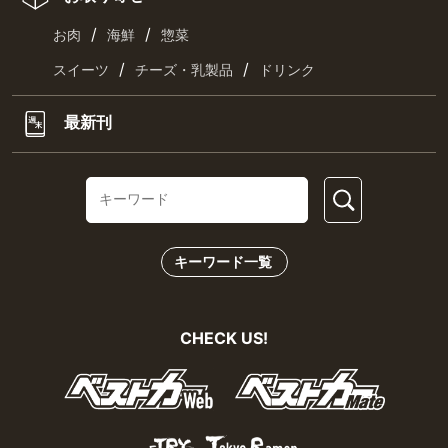
/
/
お肉
海鮮
惣菜
/
/
スイーツ
チーズ・乳製品
ドリンク
最新刊
キーワード一覧
CHECK US!