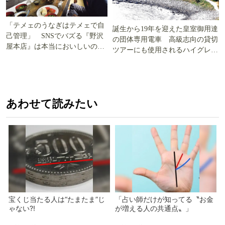
「テメェのうなぎはテメェで自
誕生から19年を迎えた皇室御用達
己管理」 SNSでバズる『野沢
の団体専用電車 高級志向の貸切
屋本店』は本当においしいの
ツアーにも使用されるハイグレー
か!? いざ実食調査
ド電車とは
あわせて読みたい
宝くじ当たる人は“たまたま”じ
「占い師だけが知ってる〝お金
ゃない?!
が増える人の共通点〟」