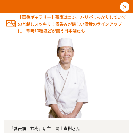
【画像ギャラリー】蕎麦はコシ、ハリがしっかりしていて
のど越しスッキリ！酒呑みが嬉しい酒肴のラインアップ
に、常時10種ほどが揃う日本酒たち
『蕎麦前 玄樹』店主 畠山直樹さん