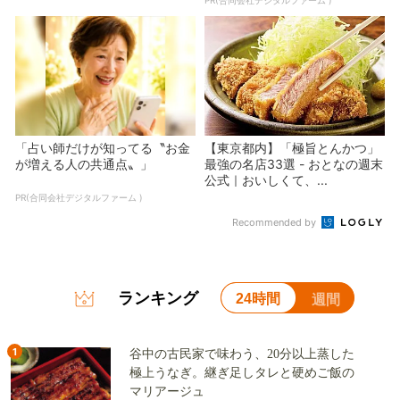
「占い師だけが知ってる〝お金
【東京都内】「極旨とんかつ」
が増える人の共通点〟」
最強の名店33選 - おとなの週末
公式｜おいしくて、...
PR(合同会社デジタルファーム )
Recommended by
ランキング
24時間
週間
1
谷中の古民家で味わう、20分以上蒸した
極上うなぎ。継ぎ足しタレと硬めご飯の
マリアージュ