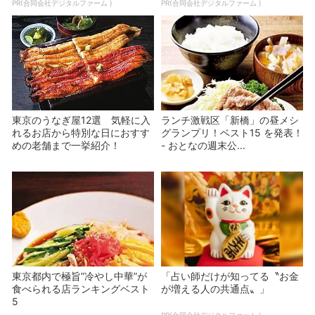
PR(合同会社デジタルファーム )
PR(合同会社デジタルファーム )
東京のうなぎ屋12選 気軽に入
ランチ激戦区「新橋」の昼メシ
れるお店から特別な日におすす
グランプリ！ベスト15 を発表！
めの老舗まで一挙紹介！
- おとなの週末公...
東京都内で極旨”冷やし中華”が
「占い師だけが知ってる〝お金
食べられる店ランキングベスト
が増える人の共通点〟」
5
PR(合同会社デジタルファーム )