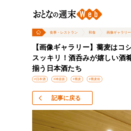
食事・レストラン
和食
画像ギャラリー
【画像ギャラリー】蕎麦はコ
スッキリ！酒呑みが嬉しい酒肴
揃う日本酒たち
#日本酒
#神楽坂
#蕎麦
#蕎麦前
記事に戻る