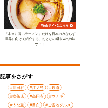
「本当に旨いラーメン」だけを日本のみならず
世界に向けて紹介する、おとなの週末Web姉妹
サイト
記事をさがす
#世田谷
#江ノ島
#鉄道
#喫茶店
#高円寺
#ウナギ
#うな重
#目白
#ご当地グルメ