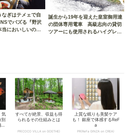
うなぎはテメェで自
誕生から19年を迎えた皇室御用達
SNSでバズる『野沢
の団体専用電車 高級志向の貸切
本当においしいの
ツアーにも使用されるハイグレー
実食調査
ド電車とは
 気
すべてが絶景、収益も得
上質な眠りも美髪ケア
特別
られるその仕組みとは
も！ 銀座で体感するReF
舗ま
a
PR(COCO VILLA on GOETHE)
PR(ReFa GINZA on CREA)