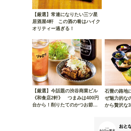
【厳選】常連になりたい三ツ星
居酒屋4軒 この酒の肴はハイク
オリティー過ぎる！
【厳選】今話題の渋谷商業ビル
石畳の路地
《和食店2軒》 つまみは400円
ぜ魅力的な
台から！削りたてのかつお節が
から贅沢な
かけ放題！
りつける隠