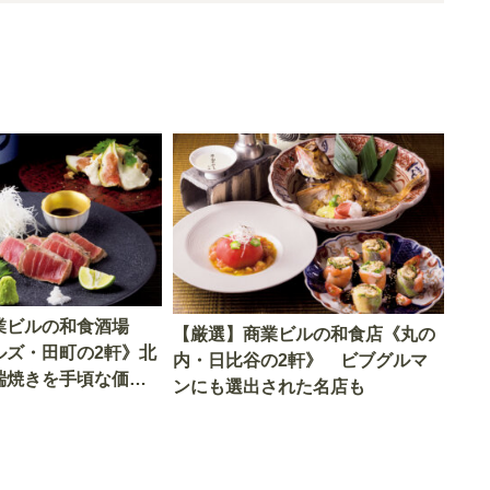
業ビルの和食酒場
【厳選】商業ビルの和食店《丸の
ルズ・田町の2軒》北
内・日比谷の2軒》 ビブグルマ
端焼きを手頃な価格
ンにも選出された名店も