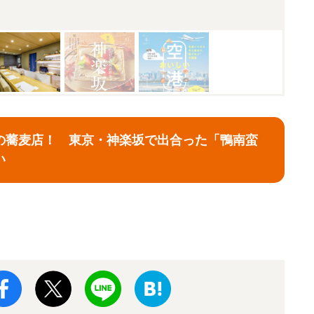
の蕎麦店！ 東京・神楽坂で出合った「鴨南蛮
い