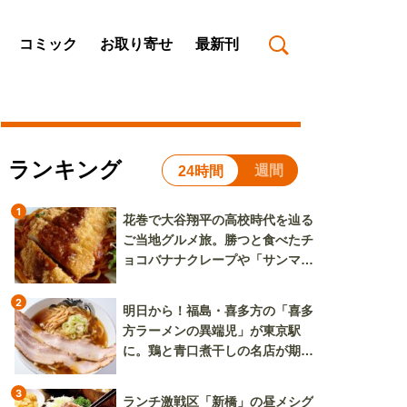
コミック
お取り寄せ
最新刊
ランキング
週間
24時間
1
花巻で大谷翔平の高校時代を辿る
ご当地グルメ旅。勝つと食べたチ
ョコバナナクレープや「サンマー
焼きそば」も
2
明日から！福島・喜多方の「喜多
方ラーメンの異端児」が東京駅
に。鶏と青口煮干しの名店が期間
限定で登場
3
ランチ激戦区「新橋」の昼メシグ