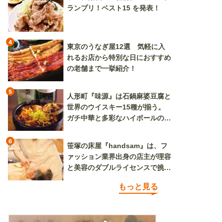
ランプリ！ベスト15 を発表！
4
東京のうなぎ屋12選 気軽に入
れるお店から特別な日におすすめ
の老舗まで一挙紹介！
5
人形町『味源』は石鍋麻婆豆腐と
世界のウイスキー15種が揃う。
ガチ中華と多彩なハイボールの組
み合わせを楽しめる
6
笹塚の床屋『handsam』は、フ
ァッション業界出身の店主が理容
と美容のダブルライセンスで挑む
新しいカルチャー発信基地
もっと見る