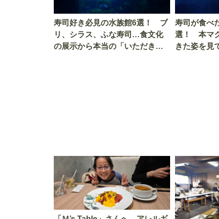
寿司好き必見の水族館6選！ ブ
寿司が食べ
リ、シラス、ふな寿司…食文化
選！ 本マ
の展示から本当の「いただきま
きた姿を見
す」を知る
を考える
「Ｍ’s Table」さんへ。アレルギ