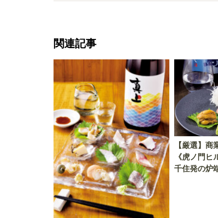
関連記事
【厳選】商
《虎ノ門ヒ
千住発の炉
で