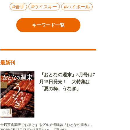
#岩手
#ウイスキー
#ハイボール
キーワード一覧
最新刊
『おとなの週末』8月号は7
月15日発売！ 大特集は
「夏の粋、うなぎ」
全店実食調査でお届けするグルメ情報誌『おとなの週末』。