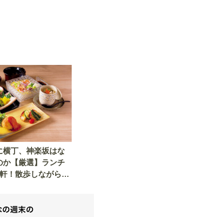
に横丁、神楽坂はな
のか【厳選】ランチ
3軒！散歩しながら辿
れ家