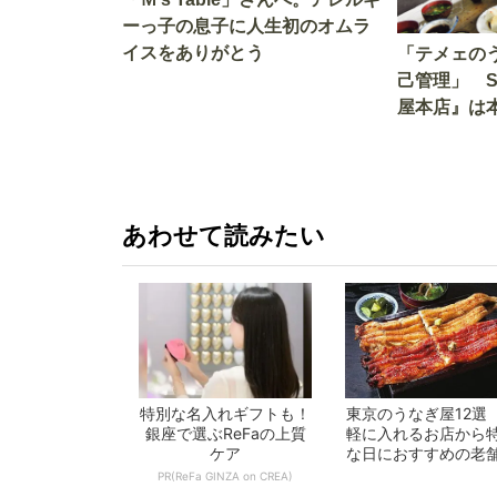
ーっ子の息子に人生初のオムラ
イスをありがとう
「テメェの
己管理」 
屋本店』は
か!? いざ
あわせて読みたい
特別な名入れギフトも！
東京のうなぎ屋12選
銀座で選ぶReFaの上質
軽に入れるお店から
ケア
な日におすすめの老
で一挙紹介！
PR(ReFa GINZA on CREA)