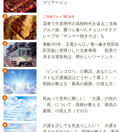
マリアージュ
2
ご当地グルメ“旅”歩き
花巻で大谷翔平の高校時代を辿るご当地
グルメ旅。勝つと食べたチョコバナナク
レープや「サンマー焼きそば」も
3
車齢101年、玉電から江ノ電へ嫁ぎ世田谷
区宮坂に里帰りした古参車両 投票で
決まる塗装色は、懐かしいツートンカラ
ーか、グリーン単色か
4
「ピンピンコロリ」の裏話。あなたにベ
ストな介護施設はどうやって選ぶ？ －
医師が教える「最高の最期」の迎え方
（その2）
5
死ぬって意外に難しい。「介護」の先の
「死」について－医師が教える「最高の
最期」の迎え方（その3）
6
介護を少しでも先送りしたい！ 介護を
遠ざける8つのこと－医師が教える「最高