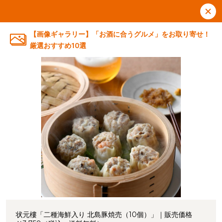
【画像ギャラリー】「お酒に合うグルメ」をお取り寄せ！
厳選おすすめ10選
状元樓「二種海鮮入り 北島豚焼売（10個）」｜販売価格