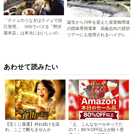
「テメェのうなぎはテメェで自
誕生から19年を迎えた皇室御用達
己管理」 SNSでバズる『野沢
の団体専用電車 高級志向の貸切
屋本店』は本当においしいの
ツアーにも使用されるハイグレー
か!? いざ実食調査
ド電車とは
あわせて読みたい
【宝くじ落選】外れ続ける流
「え、こんなセールやってた
れ、ここで断ちませんか
の？」80％OFF以上が続々登