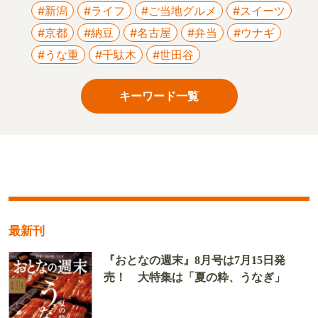
#新潟
#ライフ
#ご当地グルメ
#スイーツ
#京都
#納豆
#名古屋
#弁当
#ウナギ
#うな重
#千駄木
#世田谷
キーワード一覧
最新刊
『おとなの週末』8月号は7月15日発
売！ 大特集は「夏の粋、うなぎ」