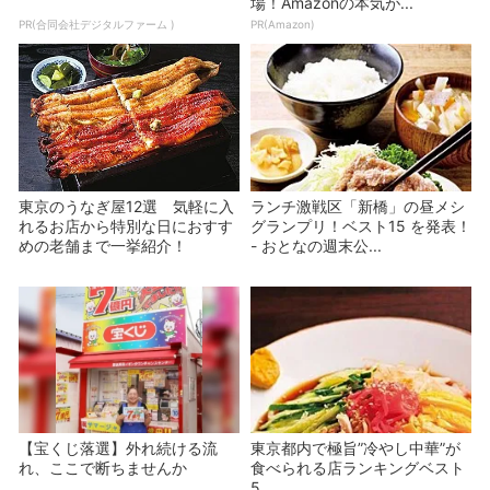
場！Amazonの本気が...
PR(合同会社デジタルファーム )
PR(Amazon)
東京のうなぎ屋12選 気軽に入
ランチ激戦区「新橋」の昼メシ
れるお店から特別な日におすす
グランプリ！ベスト15 を発表！
めの老舗まで一挙紹介！
- おとなの週末公...
【宝くじ落選】外れ続ける流
東京都内で極旨”冷やし中華”が
れ、ここで断ちませんか
食べられる店ランキングベスト
5