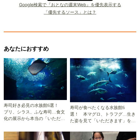
Google検索で『おとなの週末Web』を優先表示する
「優先するソース」とは？
あなたにおすすめ
寿司好き必見の水族館6選！
寿司が食べたくなる水族館6
ブリ、シラス、ふな寿司…食文
選！ 本マグロ、トラフグ…生き
化の展示から本当の「いただき
た姿を見て「いただきます」を考
ます」を知る
える