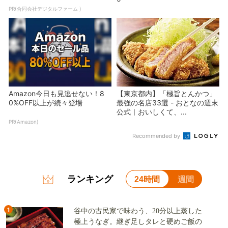
PR(合同会社デジタルファーム )
Amazon今日も見逃せない！8
【東京都内】「極旨とんかつ」
0%OFF以上が続々登場
最強の名店33選 - おとなの週末
公式｜おいしくて、...
PR(Amazon)
Recommended by
ランキング
24時間
週間
1
谷中の古民家で味わう、20分以上蒸した
極上うなぎ。継ぎ足しタレと硬めご飯の