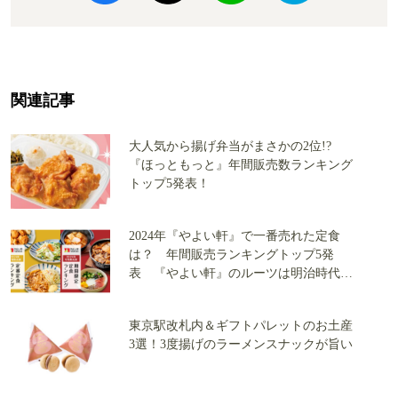
関連記事
大人気から揚げ弁当がまさかの2位!?
『ほっともっと』年間販売数ランキング
トップ5発表！
2024年『やよい軒』で一番売れた定食
は？ 年間販売ランキングトップ5発
表 『やよい軒』のルーツは明治時代に
まで遡る
東京駅改札内＆ギフトパレットのお土産
3選！3度揚げのラーメンスナックが旨い