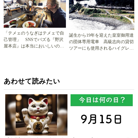
「テメェのうなぎはテメェで自
誕生から19年を迎えた皇室御用達
己管理」 SNSでバズる『野沢
の団体専用電車 高級志向の貸切
屋本店』は本当においしいの
ツアーにも使用されるハイグレー
か!? いざ実食調査
ド電車とは
あわせて読みたい