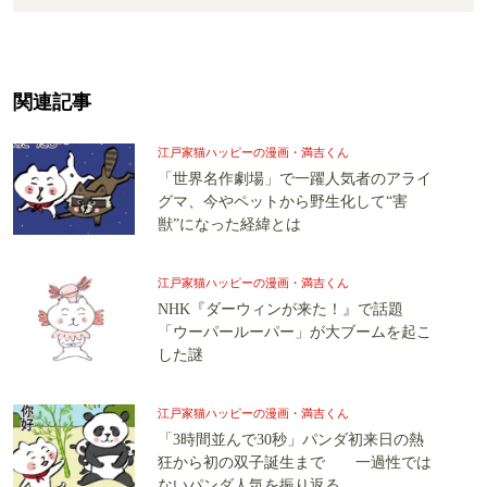
関連記事
江戸家猫ハッピーの漫画・満吉くん
「世界名作劇場」で一躍人気者のアライ
グマ、今やペットから野生化して“害
獣”になった経緯とは
江戸家猫ハッピーの漫画・満吉くん
NHK『ダーウィンが来た！』で話題
「ウーパールーパー」が大ブームを起こ
した謎
江戸家猫ハッピーの漫画・満吉くん
「3時間並んで30秒」パンダ初来日の熱
狂から初の双子誕生まで 一過性では
ないパンダ人気を振り返る