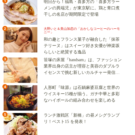
1
明日から！福島・喜多方の「喜多方ラー
メンの異端児」が東京駅に。鶏と青口煮
干しの名店が期間限定で登場
2
大野いと＆美山加恋の「おかしなコーヒーのハーモ
ニー」
和の趣とフランス菓子が融合した「抹茶
テリーヌ」はスイーツ好き女優が神楽坂
らしいと絶賛する逸品
3
笹塚の床屋『handsam』は、ファッション
業界出身の店主が理容と美容のダブルラ
イセンスで挑む新しいカルチャー発信基
地
4
人形町『味源』は石鍋麻婆豆腐と世界の
ウイスキー15種が揃う。ガチ中華と多彩
なハイボールの組み合わせを楽しめる
5
ランチ激戦区「新橋」の昼メシグランプ
リ！ベスト15 を発表！