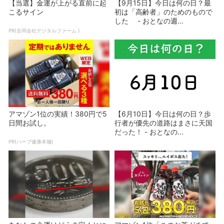
【当選】金運が上がる直前に起
【9月15日】今日は何の日？最
こるサイン
初は「高齢者」のためのもので
した - おとなの週...
PR(合同会社デジタルファーム )
アマゾン1位の実績！380円で5
【6月10日】今日は何の日？歩
日間お試し。
行者が優先の道路はまさに天国
だった！ - おとなの...
PR(ハーブ健康本舗)