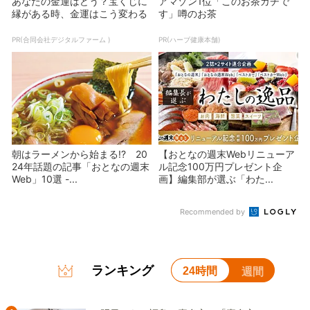
あなたの金運はどう？宝くじに
アマゾン1位「このお茶ガチで
縁がある時、金運はこう変わる
す」噂のお茶
PR(合同会社デジタルファーム )
PR(ハーブ健康本舗)
朝はラーメンから始まる!? 20
【おとなの週末Webリニューア
24年話題の記事「おとなの週末
ル記念100万円プレゼント企
Web」10選 -...
画】編集部が選ぶ「わた...
Recommended by
ランキング
24時間
週間