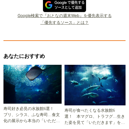
Google検索で『おとなの週末Web』を優先表示する
「優先するソース」とは？
あなたにおすすめ
寿司好き必見の水族館6選！
寿司が食べたくなる水族館6
ブリ、シラス、ふな寿司…食文
選！ 本マグロ、トラフグ…生き
化の展示から本当の「いただき
た姿を見て「いただきます」を考
ます」を知る
える