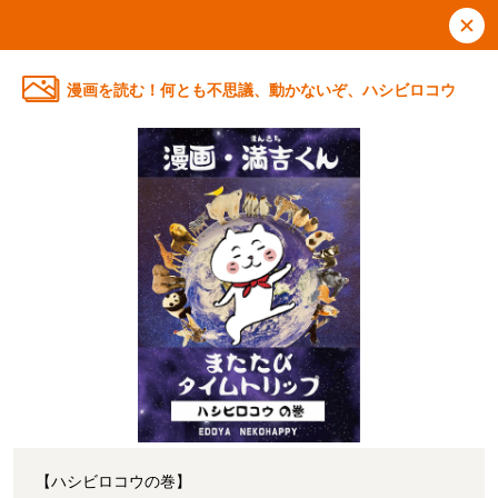
漫画を読む！何とも不思議、動かないぞ、ハシビロコウ
【ハシビロコウの巻】