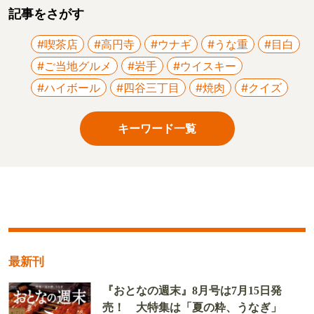
記事をさがす
#喫茶店
#高円寺
#ウナギ
#うな重
#目白
#ご当地グルメ
#岩手
#ウイスキー
#ハイボール
#四谷三丁目
#焼肉
#クイズ
キーワード一覧
最新刊
『おとなの週末』8月号は7月15日発
売！ 大特集は「夏の粋、うなぎ」