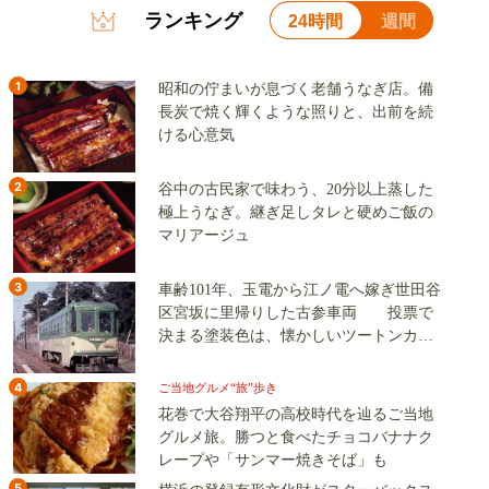
ランキング
24時間
週間
1
昭和の佇まいが息づく老舗うなぎ店。備
長炭で焼く輝くような照りと、出前を続
ける心意気
2
谷中の古民家で味わう、20分以上蒸した
極上うなぎ。継ぎ足しタレと硬めご飯の
マリアージュ
3
車齢101年、玉電から江ノ電へ嫁ぎ世田谷
区宮坂に里帰りした古参車両 投票で
決まる塗装色は、懐かしいツートンカラ
ーか、グリーン単色か
4
ご当地グルメ“旅”歩き
花巻で大谷翔平の高校時代を辿るご当地
グルメ旅。勝つと食べたチョコバナナク
レープや「サンマー焼きそば」も
5