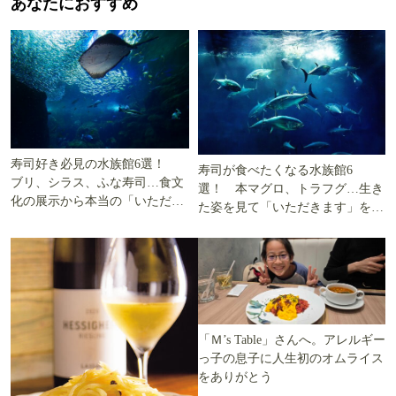
あなたにおすすめ
寿司好き必見の水族館6選！
寿司が食べたくなる水族館6
ブリ、シラス、ふな寿司…食文
選！ 本マグロ、トラフグ…生き
化の展示から本当の「いただき
た姿を見て「いただきます」を考
ます」を知る
える
「Ｍ’s Table」さんへ。アレルギー
っ子の息子に人生初のオムライス
をありがとう