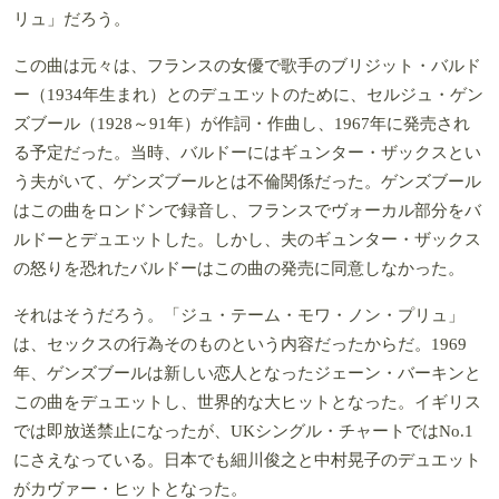
リュ」だろう。
この曲は元々は、フランスの女優で歌手のブリジット・バルド
ー（1934年生まれ）とのデュエットのために、セルジュ・ゲン
ズブール（1928～91年）が作詞・作曲し、1967年に発売され
る予定だった。当時、バルドーにはギュンター・ザックスとい
う夫がいて、ゲンズブールとは不倫関係だった。ゲンズブール
はこの曲をロンドンで録音し、フランスでヴォーカル部分をバ
ルドーとデュエットした。しかし、夫のギュンター・ザックス
の怒りを恐れたバルドーはこの曲の発売に同意しなかった。
それはそうだろう。「ジュ・テーム・モワ・ノン・プリュ」
は、セックスの行為そのものという内容だったからだ。1969
年、ゲンズブールは新しい恋人となったジェーン・バーキンと
この曲をデュエットし、世界的な大ヒットとなった。イギリス
では即放送禁止になったが、UKシングル・チャートではNo.1
にさえなっている。日本でも細川俊之と中村晃子のデュエット
がカヴァー・ヒットとなった。