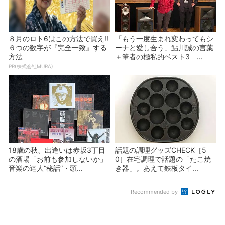
８月のロト6はこの方法で買え!!
「もう一度生まれ変わってもシ
６つの数字が『完全一致』する
ーナと愛し合う」鮎川誠の言葉
方法
＋筆者の極私的ベスト3 ...
PR(株式会社MURA)
18歳の秋、出逢いは赤坂3丁目
話題の調理グッズCHECK［5
の酒場「お前も参加しないか」
0］在宅調理で話題の「たこ焼
音楽の達人“秘話”・頭...
き器」。あえて鉄板タイ...
Recommended by