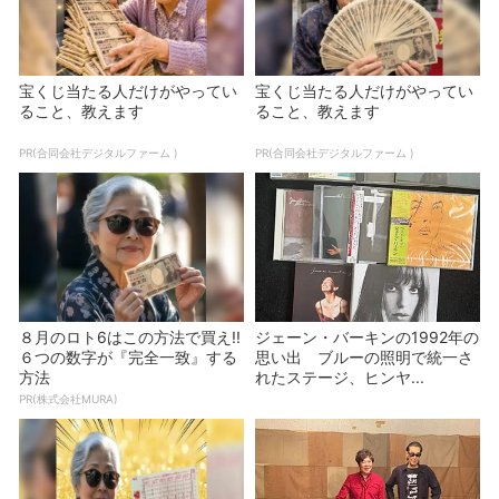
宝くじ当たる人だけがやってい
宝くじ当たる人だけがやってい
ること、教えます
ること、教えます
PR(合同会社デジタルファーム )
PR(合同会社デジタルファーム )
８月のロト6はこの方法で買え!!
ジェーン・バーキンの1992年の
６つの数字が『完全一致』する
思い出 ブルーの照明で統一さ
方法
れたステージ、ヒンヤ...
PR(株式会社MURA)