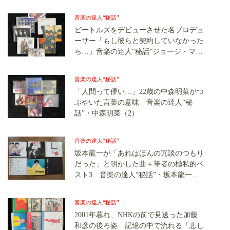
音楽の達人“秘話”
ビートルズをデビューさせた名プロデュ
ーサー「もし彼らと契約していなかった
ら…」音楽の達人“秘話”ジョージ・マー
ティン（1）
音楽の達人“秘話”
「人間って儚い…」22歳の中森明菜がつ
ぶやいた言葉の意味 音楽の達人“秘
話”・中森明菜（2）
音楽の達人“秘話”
坂本龍一が「あれはほんの冗談のつもり
だった」と明かした曲＋筆者の極私的ベ
スト3 音楽の達人“秘話”・坂本龍一（4
完）
音楽の達人“秘話”
2001年暮れ、NHKの前で見送った加藤
和彦の後ろ姿 記憶の中で流れる「悲し