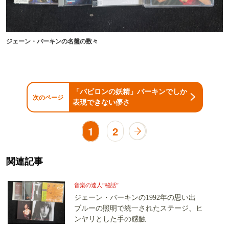
ジェーン・バーキンの名盤の数々
「バビロンの妖精」バーキンでしか
次のページ
表現できない儚さ
1
2
関連記事
音楽の達人“秘話”
ジェーン・バーキンの1992年の思い出
ブルーの照明で統一されたステージ、ヒ
ンヤリとした手の感触