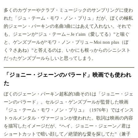
多くのカヴァーやクラブ・ミュージックのサンプリングに使わ
れた「ジュ・テーム・モワ・ノン・プリュ」だが、ぼくの極私
的ジェーン・バーキンの名曲3曲にはあえて入れない。それで
も、ジェーンが“ジュ・テーム～Je t’aim（愛してる）”と喘ぐ
と、ゲンズブールが“モワ・ノン・プリュ～Moi non plus（ぼ
く？さあね）”と答えるのは、いかにも根っからのシニシスト
だったゲンズブールらしいと思ってしまう。
「ジョニー・ジェーンのバラード」映画でも使われ
た
ぼくのジェーン・バーキン超私的3曲その1は「ジョニー・ジェ
ーンのバラード」。セルジュ・ゲンズブールが監督した映画
『ジュ・テーム・モワ・ノン・プリュ』（1976年）ではインス
トゥルメンタル・ヴァージョンが使われた。歌詞は映画の内容
を描写したイメージだが、“ヘイ、ジョニー・ジェーン／君は
ショートカットで暗い顔して／絶望的な愛を探してた”（兼子