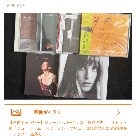
岩田由記夫
画像ギャラリー
【画像ギャラリー】ジェーン・バーキンは「妖精の声」 大ヒット
曲「ジュ・テーム・モワ・ノン・プリュ」は放送禁止に の画像を
チェック! （全
2
枚）