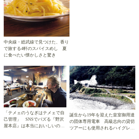
中央線・総武線で見つけた、香り
で旅する4軒のスパイスめし 夏
に食べたい懐かしさと驚き
「テメェのうなぎはテメェで自
誕生から19年を迎えた皇室御用達
己管理」 SNSでバズる『野沢
の団体専用電車 高級志向の貸切
屋本店』は本当においしいの
ツアーにも使用されるハイグレー
か!? いざ実食調査
ド電車とは