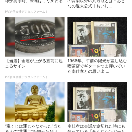
縁がある時、金運はこう変わる
の音楽以外の共通点とは - おと
なの週末公式｜おいし...
PR(合同会社デジタルファーム )
【当選】金運が上がる直前に起
1968年、午前の陽光が差し込む
こるサイン
喫茶店でギターをつま弾いてい
た南佳孝との思い出 ...
PR(合同会社デジタルファーム )
“宝くじは運じゃなかった”当た
南佳孝は会話が途切れた時にも
る人の“共通点”を知っただけ
歌っている「そんなシンガーと