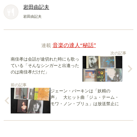
岩田由記夫
岩田由記夫
連載
音楽の達人“秘話”
次の記事
南佳孝は会話が途切れた時にも歌っ
ている「そんなシンガーと出逢った
のは南佳孝だけだ」
前の記事
ジェーン・バーキンは「妖精の
声」 大ヒット曲「ジュ・テーム・
モワ・ノン・プリュ」は放送禁止に