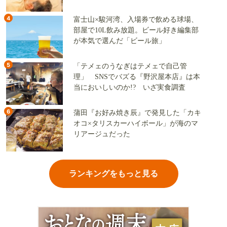
地
4
富士山×駿河湾、入場券で飲める球場、
部屋で10L飲み放題。ビール好き編集部
が本気で選んだ「ビール旅」
5
「テメェのうなぎはテメェで自己管
理」 SNSでバズる『野沢屋本店』は本
当においしいのか!? いざ実食調査
6
蒲田『お好み焼き辰』で発見した「カキ
オコ×タリスカーハイボール」が海のマ
リアージュだった
ランキングをもっと見る