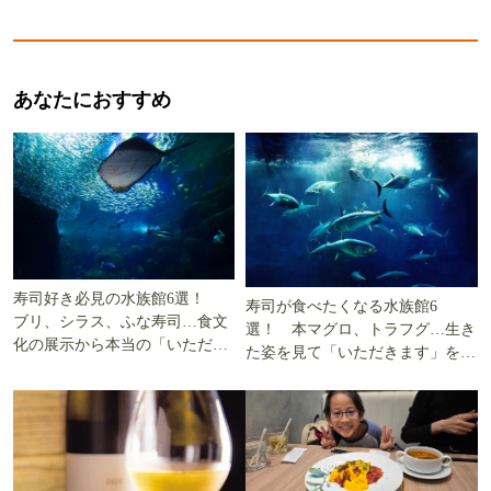
あなたにおすすめ
寿司好き必見の水族館6選！
寿司が食べたくなる水族館6
ブリ、シラス、ふな寿司…食文
選！ 本マグロ、トラフグ…生き
化の展示から本当の「いただき
た姿を見て「いただきます」を考
ます」を知る
える