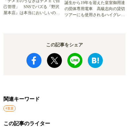
「テメェのうなぎはテメェで自
誕生から19年を迎えた皇室御用達
己管理」 SNSでバズる『野沢
の団体専用電車 高級志向の貸切
屋本店』は本当においしいの
ツアーにも使用されるハイグレー
か!? いざ実食調査
ド電車とは
この記事をシェア
関連キーワード
#音楽
この記事のライター