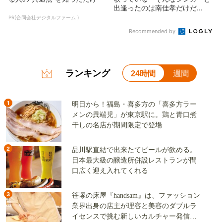
出逢ったのは南佳孝だけだ...
PR(合同会社デジタルファーム )
Recommended by
ランキング
24時間
週間
1
明日から！福島・喜多方の「喜多方ラー
メンの異端児」が東京駅に。鶏と青口煮
干しの名店が期間限定で登場
2
品川駅直結で出来たてビールが飲める。
日本最大級の醸造所併設レストランが間
口広く迎え入れてくれる
3
笹塚の床屋『handsam』は、ファッション
業界出身の店主が理容と美容のダブルラ
イセンスで挑む新しいカルチャー発信基