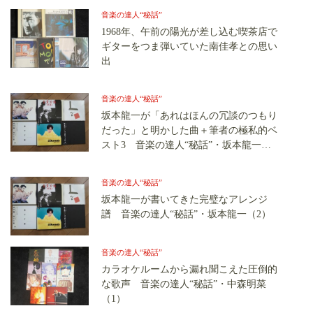
音楽の達人“秘話”
1968年、午前の陽光が差し込む喫茶店で
ギターをつま弾いていた南佳孝との思い
出
音楽の達人“秘話”
坂本龍一が「あれはほんの冗談のつもり
だった」と明かした曲＋筆者の極私的ベ
スト3 音楽の達人“秘話”・坂本龍一（4
完）
音楽の達人“秘話”
坂本龍一が書いてきた完璧なアレンジ
譜 音楽の達人“秘話”・坂本龍一（2）
音楽の達人“秘話”
カラオケルームから漏れ聞こえた圧倒的
な歌声 音楽の達人“秘話”・中森明菜
（1）