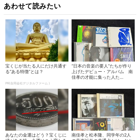
あわせて読みたい
宝くじが当たる人にだけ共通す
“日本の音楽の要人”たちが作り
る“ある特徴”とは？
上げたデビュー・アルバム 南
佳孝の才能に集った人た...
PR(合同会社デジタルファーム )
あなたの金運はどう？宝くじに
南佳孝と松本隆、同学年の2人