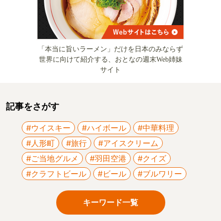
「本当に旨いラーメン」だけを日本のみならず
世界に向けて紹介する、おとなの週末Web姉妹
サイト
記事をさがす
#ウイスキー
#ハイボール
#中華料理
#人形町
#旅行
#アイスクリーム
#ご当地グルメ
#羽田空港
#クイズ
#クラフトビール
#ビール
#ブルワリー
キーワード一覧