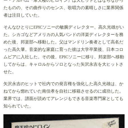
ー・アルバム『摩天楼のヒロイン』は大ヒットとはならなかっ
たものの、その曲作りのセンス、歌唱力の素晴しさに業界関係
者は注目していた。
そんなひとりにEPICソニーの敏腕ディレクター、高久光雄がい
た。シカゴなどアメリカの人気バンドの洋楽ディレクターを務
めた後、邦楽部へ移動した。父はマンドリン奏者として高名だ
った高久肇。音楽的な家庭に育った彼は大学卒業後、日本コロ
ムビアに入社した。その後、EPICソニーに移り、邦楽部へ移動
してからは、キャロルからソロとなった矢沢永吉を大ヒットさ
せた。
矢沢永吉のヒットで社内での発言権を強化した高久光雄は、か
ねてから惚れていた南佳孝を自社に移籍させるのに成功した。
業界では、譜面が読めてアレンジもできる音楽専門家としても
知られていた。