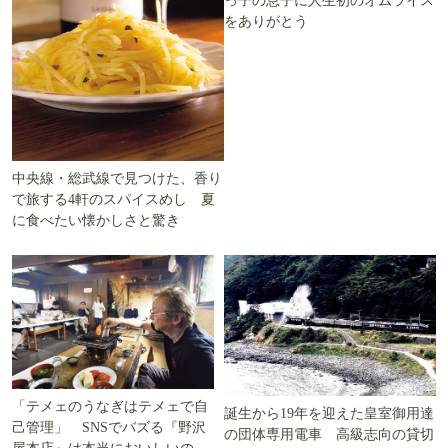
っ子の息子に人生初のオムライス
をありがとう
中央線・総武線で見つけた、香り
で旅する4軒のスパイスめし 夏
に食べたい懐かしさと驚き
「テメェのうなぎはテメェで自
誕生から19年を迎えた皇室御用達
己管理」 SNSでバズる『野沢
の団体専用電車 高級志向の貸切