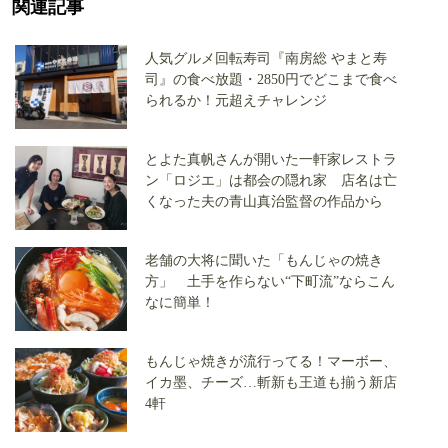
関連記事
人気グルメ回転寿司『南房総 やまと寿
司』の食べ放題・2850円でどこまで食べ
られるか！元超えチャレンジ
とよた真帆さんが開いた一軒家レストラ
ン「ロジエ」は都会の隠れ家 店名は亡
くなった夫の青山真治監督の作品から
老舗の大将に聞いた「もんじゃの焼き
方」 土手を作らない“下町流”ならこん
なに簡単！
もんじゃ焼きが流行ってる！マーボー、
イカ墨、チーズ…斬新も王道も揃う新店
4軒