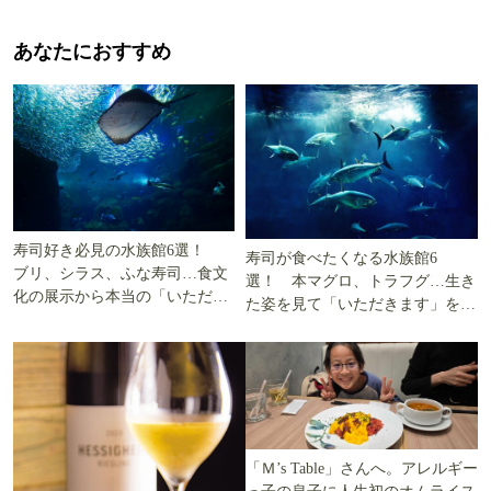
あなたにおすすめ
寿司好き必見の水族館6選！
寿司が食べたくなる水族館6
ブリ、シラス、ふな寿司…食文
選！ 本マグロ、トラフグ…生き
化の展示から本当の「いただき
た姿を見て「いただきます」を考
ます」を知る
える
「Ｍ’s Table」さんへ。アレルギー