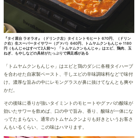
『タイ屋台 ラオラオ』（ドリンク左）タイミントモヒート 670円、（ドリン
ク右）生スーパータイサワー（グァバ）640円、トムヤムクンもんじゃ 1180
円（もんじゃはすべて2人前〜）「トムヤムクンもんじゃ」はエビ、鶏肉、玉
ねぎ、もやしなどの具材がたっぷりで満足感がある
「トムヤムクンもんじゃ」はエビと鶏のダシに各種タイハーブ
を合わせた自家製ペースト、干しエビの辛味調味料などで味付
け。濃厚な旨みの中にレモングラスが鼻に抜けてなんとも爽や
かだ。
その後味に香りが強いタイミントのモヒートやグァバの酸味が
効いたサワーを飲めば、口の中で旨み、香り、酸味が一体にな
ってたまらない。通常のトムヤムクンよりも好きというお客さ
んもいるくらい、この味はハマります。