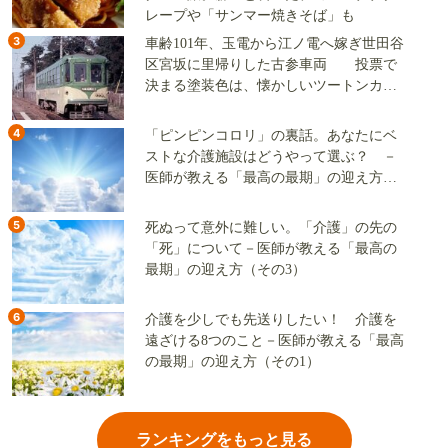
レープや「サンマー焼きそば」も
3
車齢101年、玉電から江ノ電へ嫁ぎ世田谷
区宮坂に里帰りした古参車両 投票で
決まる塗装色は、懐かしいツートンカラ
ーか、グリーン単色か
4
「ピンピンコロリ」の裏話。あなたにベ
ストな介護施設はどうやって選ぶ？ －
医師が教える「最高の最期」の迎え方
（その2）
5
死ぬって意外に難しい。「介護」の先の
「死」について－医師が教える「最高の
最期」の迎え方（その3）
6
介護を少しでも先送りしたい！ 介護を
遠ざける8つのこと－医師が教える「最高
の最期」の迎え方（その1）
ランキングをもっと見る