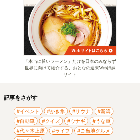
「本当に旨いラーメン」だけを日本のみならず
世界に向けて紹介する、おとなの週末Web姉妹
サイト
記事をさがす
#イベント
#かき氷
#サウナ
#新潟
#自動車
#クイズ
#ウナギ
#うな重
#代々木上原
#ライフ
#ご当地グルメ