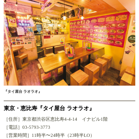
『タイ屋台 ラオラオ』
東京・恵比寿『タイ屋台 ラオラオ』
［住所］東京都渋谷区恵比寿4-4-14 イナビル1階
［電話］03-5793-3773
［営業時間］11時半〜24時半（23時半LO）