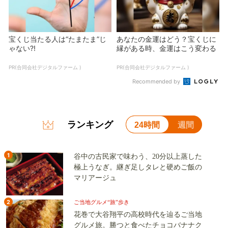
宝くじ当たる人は“たまたま”じ
あなたの金運はどう？宝くじに
ゃない?!
縁がある時、金運はこう変わる
PR(合同会社デジタルファーム )
PR(合同会社デジタルファーム )
Recommended by
ランキング
24時間
週間
1
谷中の古民家で味わう、20分以上蒸した
極上うなぎ。継ぎ足しタレと硬めご飯の
マリアージュ
2
ご当地グルメ“旅”歩き
花巻で大谷翔平の高校時代を辿るご当地
グルメ旅。勝つと食べたチョコバナナク