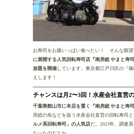
お寿司をお腹いっぱい食べたい！ そんな願望
に展開する人気回転寿司店『南房総 やまと寿
放題を開催
しています。東京都江戸川区の『篠
えします！
チャンスは月2〜3回！水産会社直営
千葉県館山市に本店を置く『南房総 やまと寿
房総の魚などを扱う水産会社直営の回転寿司と
ルメ系回転寿司」の人気店
だ。2023年、調
なったのだとか。