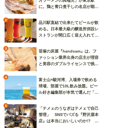
方ラーメンの異端児」が東京駅
に。鶏と青口煮干しの名店が期間
限定で登場
2
品川駅直結で出来たてビールが飲
める。日本最大級の醸造所併設レ
ストランが間口広く迎え入れてく
れる
3
笹塚の床屋『handsam』は、フ
ァッション業界出身の店主が理容
と美容のダブルライセンスで挑む
新しいカルチャー発信基地
4
富士山×駿河湾、入場券で飲める
球場、部屋で10L飲み放題。ビー
ル好き編集部が本気で選んだ「ビ
ール旅」
5
「テメェのうなぎはテメェで自己
管理」 SNSでバズる『野沢屋本
店』は本当においしいのか!? い
ざ実食調査