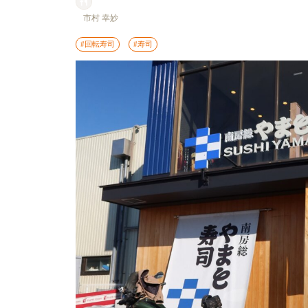
市村 幸妙
#回転寿司
#寿司