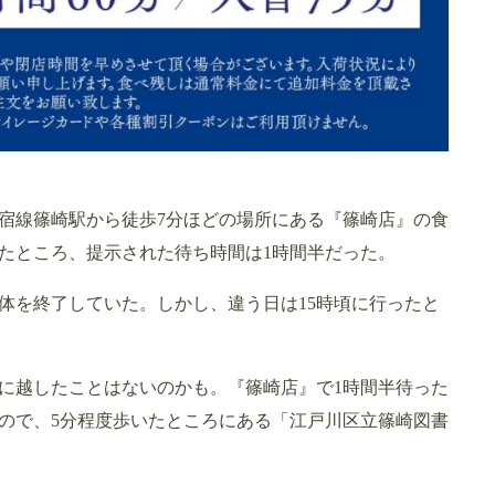
宿線篠崎駅から徒歩7分ほどの場所にある『篠崎店』の食
したところ、提示された待ち時間は1時間半だった。
体を終了していた。しかし、違う日は15時頃に行ったと
に越したことはないのかも。『篠崎店』で1時間半待った
ので、5分程度歩いたところにある「江戸川区立篠崎図書